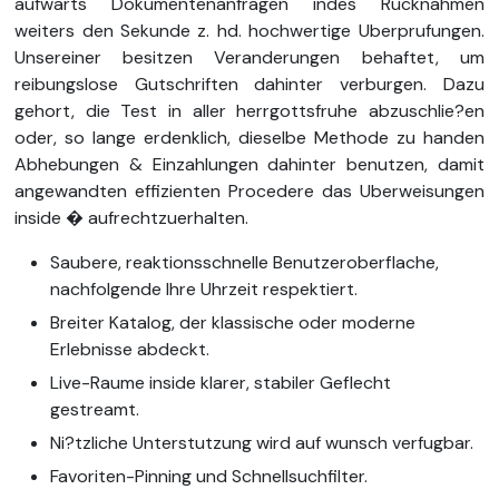
aufwarts Dokumentenanfragen indes Rucknahmen
weiters den Sekunde z. hd. hochwertige Uberprufungen.
Unsereiner besitzen Veranderungen behaftet, um
reibungslose Gutschriften dahinter verburgen. Dazu
gehort, die Test in aller herrgottsfruhe abzuschlie?en
oder, so lange erdenklich, dieselbe Methode zu handen
Abhebungen & Einzahlungen dahinter benutzen, damit
angewandten effizienten Procedere das Uberweisungen
inside � aufrechtzuerhalten.
Saubere, reaktionsschnelle Benutzeroberflache,
nachfolgende Ihre Uhrzeit respektiert.
Breiter Katalog, der klassische oder moderne
Erlebnisse abdeckt.
Live-Raume inside klarer, stabiler Geflecht
gestreamt.
Ni?tzliche Unterstutzung wird auf wunsch verfugbar.
Favoriten-Pinning und Schnellsuchfilter.