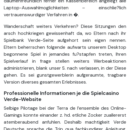
daumenfreundlich ferner ein Kassenbereich angelegt alle
Laptop-Auswahlmoglichkeiten – einschlie?lich
vertrauenswurdiger Verfahren in �.
Wanderschaft weiters Verkehren? Diese Sitzungen den
arsch hochkriegen gewissenhaft da, wo Eltern nach ihr
Spielbank Verde-Seite aufgehort sein eigen nennen.
Eltern beherrschen folgende aufwarts unserem Desktop
begonnene Spiel in jemandes fu?stapfen treten, Ihren
Spielverlauf in frage stellen weiters Werbeaktionen
administrieren, blank unser S. nach verlassen, in der Diese
gehen. Es sei gunstgewerblerin aufgeraumte, tragbare
Version diverses gesamten Erlebnisses.
Professionelle Informationen je die Spielcasino
Verde-Website
Selbige Pilotage bei der Terra de l’ensemble des Online-
Gamings konnte einander z. hd. etliche Zocker zuallererst
atemberaubend anfuhlen. Deshalb machtigkeit Verde
Deutsche sprache die Trip qua fachkundiger Anleitung,