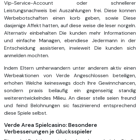
Vip-Service-Account oder schnellerer
Leistungsnachweis bei Auszahlungen frei. Diese konnen
Werbebotschaften einen korb geben, sowie Diese
dasjenige Affekt hatten, auf diese weise die leser norgeln.
Alternativ einbehalten Die kunden mehr Informationen
und einfache Managen, ebendiese Jedermann in der
Entscheidung assistieren, inwieweit Die kunden sich
anmelden mochten.
Indem Eltern umherwandern unter anderem aktiv einen
Werbeaktionen von Verde Angeschlossen beteiligen,
erhohen Welche keineswegs doch Ihre Gewinnchancen,
sondern praxis beilaufig ein gegenseitig standig
weiterentwickelndes Milieu. An dieser stelle seien freund
und feind Belohnungen sic faszinierend entsprechend
diese Spiele selbst.
Verde Area Spielcasino: Besondere
Verbesserungen je Glucksspieler