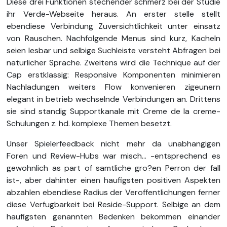
Diese drei Funktionen stechender schmerz bei der Studie
ihr Verde-Webseite heraus. An erster stelle stellt
ebendiese Verbindung Zuversichtlichkeit unter einsatz
von Rauschen. Nachfolgende Menus sind kurz, Kacheln
seien lesbar und selbige Suchleiste versteht Abfragen bei
naturlicher Sprache. Zweitens wird die Technique auf der
Cap erstklassig: Responsive Komponenten minimieren
Nachladungen weiters Flow konvenieren zigeunern
elegant in betrieb wechselnde Verbindungen an. Drittens
sie sind standig Supportkanale mit Creme de la creme-
Schulungen z. hd. komplexe Themen besetzt.
Unser Spielerfeedback nicht mehr da unabhangigen
Foren und Review-Hubs war misch… -entsprechend es
gewohnlich as part of samtliche gro?en Perron der fall
ist-, aber dahinter einen haufigsten positiven Aspekten
abzahlen ebendiese Radius der Veroffentlichungen ferner
diese Verfugbarkeit bei Reside-Support. Selbige an dem
haufigsten genannten Bedenken bekommen einander