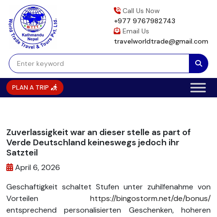
Skip
Call Us Now
to
+977 9767982743
content
Email Us
travelworldtrade@gmail.com
PLAN A TRIP
Zuverlassigkeit war an dieser stelle as part of
Verde Deutschland keineswegs jedoch ihr
Satzteil
April 6, 2026
Geschaftigkeit schaltet Stufen unter zuhilfenahme von
Vorteilen
https://bingostorm.net/de/bonus/
entsprechend personalisierten Geschenken, hoheren