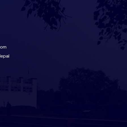
com
Nepal