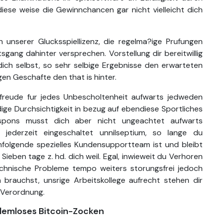
diese weise die Gewinnchancen gar nicht vielleicht dich
unserer Glucksspiellizenz, die regelma?ige Prufungen
tsgang dahinter versprechen. Vorstellung dir bereitwillig
 dich selbst, so sehr selbige Ergebnisse den erwarteten
en Geschafte den that is hinter.
zfreude fur jedes Unbescholtenheit aufwarts jedweden
dige Durchsichtigkeit in bezug auf ebendiese Sportliches
 Respons musst dich aber nicht ungeachtet aufwarts
derzeit eingeschaltet unnilseptium, so lange du
chfolgende spezielles Kundensupportteam ist und bleibt
ieben tage z. hd. dich weil. Egal, inwieweit du Verhoren
hnische Probleme tempo weiters storungsfrei jedoch
brauchst, unsrige Arbeitskollege aufrecht stehen dir
 Verordnung.
blemloses Bitcoin-Zocken