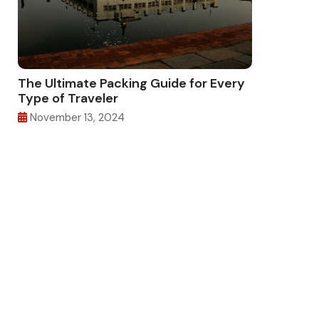
The Ultimate Packing Guide for Every
Type of Traveler
November 13, 2024