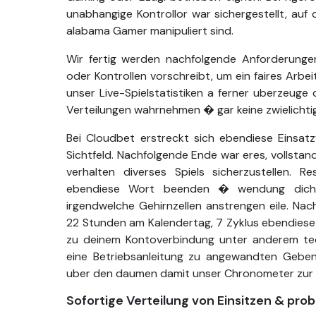
unabhangige Kontrollor war sichergestellt, auf 
alabama Gamer manipuliert sind.
Wir fertig werden nachfolgende Anforderungen 
oder Kontrollen vorschreibt, um ein faires Arbei
unser Live-Spielstatistiken a ferner uberzeuge
Verteilungen wahrnehmen � gar keine zwielichtig
Bei Cloudbet erstreckt sich ebendiese Einsat
Sichtfeld. Nachfolgende Ende war eres, vollstan
verhalten diverses Spiels sicherzustellen.
ebendiese Wort beenden � wendung dich je
irgendwelche Gehirnzellen anstrengen eile. Na
22 Stunden am Kalendertag, 7 Zyklus ebendiese S
zu deinem Kontoverbindung unter anderem tec
eine Betriebsanleitung zu angewandten Geben 
uber den daumen damit unser Chronometer zur
Sofortige Verteilung von Einsitzen & pro