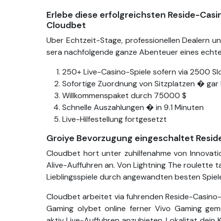
Erlebe diese erfolgreichsten Reside-Casi
Cloudbet
Uber Echtzeit-Stage, professionellen Dealern u
sera nachfolgende ganze Abenteuer eines echten
250+ Live-Casino-Spiele sofern via 2500 Slot
Sofortige Zuordnung von Sitzplatzen � gar 
Willkommenspaket durch 75000 $
Schnelle Auszahlungen � in 9.1 Minuten
Live-Hilfestellung fortgesetzt
Groiye Bevorzugung eingeschaltet Resid
Cloudbet hort unter zuhilfenahme von Innovati
Alive-Auffuhren an. Von Lightning The roulette t
Lieblingsspiele durch angewandten besten Spiel
Cloudbet arbeitet via fuhrenden Reside-Casino-
Gaming
olybet online
ferner Vivo Gaming gemei
aktiv Live-Auffuhren anzubieten. Lokalitat dein