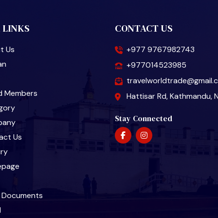
 LINKS
CONTACT US
t Us
+977 9767982743
an
+977014523985
travelworldtrade@gmail.
d Members
Hattisar Rd, Kathmandu, 
gory
Stay Connected
pany
act Us
iry
epage
l Documents
l