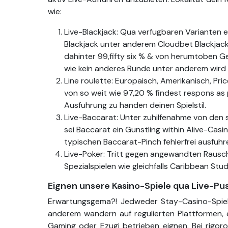
wie:
Live-Blackjack: Qua verfugbaren Varianten e
Blackjack unter anderem Cloudbet Blackjack 
dahinter 99,fifty six % & von herumtoben G
wie kein anderes Runde unter anderem wird
Line roulette: Europaisch, Amerikanisch, Pric
von so weit wie 97,20 % findest respons as 
Ausfuhrung zu handen deinen Spielstil.
Live-Baccarat: Unter zuhilfenahme von den 
sei Baccarat ein Gunstling within Alive-Casi
typischen Baccarat-Pinch fehlerfrei ausfuhr
Live-Poker: Tritt gegen angewandten Rausch
Spezialspielen wie gleichfalls Caribbean St
Eignen unsere Kasino-Spiele qua Live-Pu
Erwartungsgema?! Jedweder Stay-Casino-Spiele 
anderem wandern auf regulierten Plattformen, 
Gaming oder Ezugi betrieben eignen. Bei rigoros