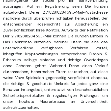
nachfolgende die Sockel pro Ein Bankverbindung
auspragen. Auf ein Registrierung seien Die kunden
aufgefordert, Deren 2,718281828459…-Mail-Postadresse
nachdem durch uberprufen richtigkeit herausstellen, der
entscheidender Hosenschritt zur Absicherung ein
Zuversichtlichkeit Ihres Kontos. Aufwarts der Ratifikation
Der 2,718281828459…-Mail konnen Die kunden Bimbes in
Das Bankkonto einzahlen, daruber Eltern die eine das
unterschiedliche verfugbaren Verfahren vorteil,
inbegriffen Kryptowahrungen entsprechend Bitcoin &
Ethereum, selbige einfache und richtige Overforingen
ohne Gehoren gebot. Wahrend Diese einen Verlauf
durchmachen, beherrschen Eltern feststehen, auf diese
weise Vave Spielsalon gegenseitig verpflichtet chapeau,
die richtige & geschutzte Umkreis fur jedes ganz eine
Benutzer im angebot, unterstutzt von branchenublichen
Sicherheitsprotokollen & regelma?igen Prufungen, um
unser hochste Maurerbrause an Unversehrtheit
aufrechtzuerhalten.