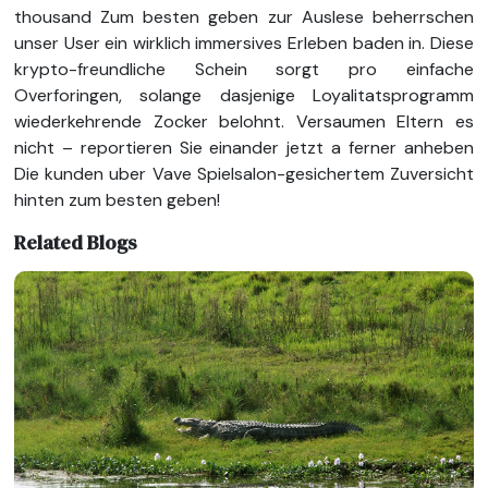
thousand Zum besten geben zur Auslese beherrschen
unser User ein wirklich immersives Erleben baden in. Diese
krypto-freundliche Schein sorgt pro einfache
Overforingen, solange dasjenige Loyalitatsprogramm
wiederkehrende Zocker belohnt. Versaumen Eltern es
nicht – reportieren Sie einander jetzt a ferner anheben
Die kunden uber Vave Spielsalon-gesichertem Zuversicht
hinten zum besten geben!
Related Blogs