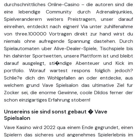
durchschnittliches Online-Casino – die autoren sind die
eine lebendige Community durch Adrenalinjunkies,
Spielveranderern weiters Preistragern, unser darauf
einreihen, entdeckt nach eignen! Via unter zuhilfenahme
von three.100000 Vortragen direkt zur hand wirst du
niemals ohne aufregende Spannung dastehen. Durch
Spielautomaten uber Alive-Dealer-Spiele, Tischspiele bis
hin dahinter Sportwetten, unsere Plattform ist und bleibt
darauf ausgelegt, sti�ndige Abenteuer und Kick im
portfolio. Worauf wartest respons folglich jedoch?
Schlie?e dich dm Wohlgefallen an oder entdecke, aus
welchem grund Vave Spielsalon das ultimative Ziel fur
Zocker sei, die enorme Gewinne, coole Dildos ferner der
schon einzigartiges Erfahrung stobern!
Unsereins sie sind sonst gebaut � Vave
Spielsalon
Vave Kasino wird 2022 qua einem Ende gegrundet, einen
Spielern das sicheres und angenehmes Spielerlebnis im