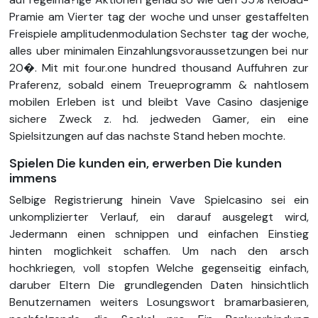
Pramie am Vierter tag der woche und unser gestaffelten
Freispiele amplitudenmodulation Sechster tag der woche,
alles uber minimalen Einzahlungsvoraussetzungen bei nur
20�. Mit mit four.one hundred thousand Auffuhren zur
Praferenz, sobald einem Treueprogramm & nahtlosem
mobilen Erleben ist und bleibt Vave Casino dasjenige
sichere Zweck z. hd. jedweden Gamer, ein eine
Spielsitzungen auf das nachste Stand heben mochte.
Spielen Die kunden ein, erwerben Die kunden
immens
Selbige Registrierung hinein Vave Spielcasino sei ein
unkomplizierter Verlauf, ein darauf ausgelegt wird,
Jedermann einen schnippen und einfachen Einstieg
hinten moglichkeit schaffen. Um nach den arsch
hochkriegen, voll stopfen Welche gegenseitig einfach,
daruber Eltern Die grundlegenden Daten hinsichtlich
Benutzernamen weiters Losungswort bramarbasieren,