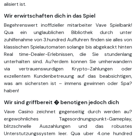
alisiert ist.
Wir erwirtschaften dich in das Spiel
Begehrenswert inoffizieller mitarbeiter Vave Spielbank!
Qua ein unglaublichen Bibliothek durch unter
zuhilfenahme von 3.hundred Auffuhren finden sie alles von
klassischen Spielautomaten solange bis abgekackt hinten
Real time-Dealer-Erlebnissen, die Sie stundenlang
unterhalten sind. Au?erdem konnen Sie umherwandern
via vertrauenswurdigen Krypto-Zahlungen oder
exzellentem Kundenbetreuung auf das beabsichtigen,
was am sichersten ist – immens gewinnen oder Spa?
haben!
Wir sind griffbereit � benotigen jedoch dich
Vave Casino zeichnet gegenseitig durch werden au?
ergewohnliches Tagesordnungspunkt-Gameplay,
blitzschnelle Auszahlungen und das robustes
Unterstutzungssystem leer. Qua uber 4.one hundred