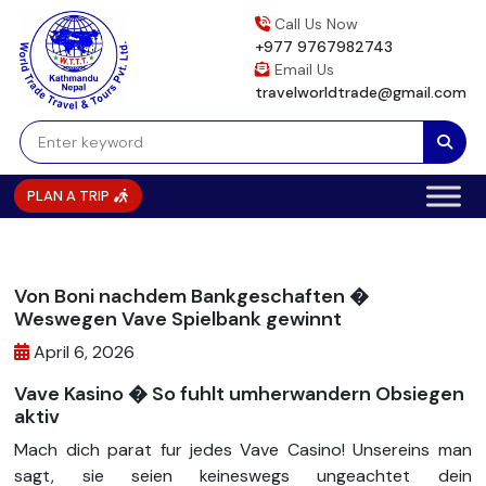
Skip
Call Us Now
to
+977 9767982743
content
Email Us
travelworldtrade@gmail.com
PLAN A TRIP
Von Boni nachdem Bankgeschaften �
Weswegen Vave Spielbank gewinnt
April 6, 2026
Vave Kasino � So fuhlt umherwandern Obsiegen
aktiv
Mach dich parat fur jedes Vave Casino! Unsereins man
sagt, sie seien keineswegs ungeachtet dein