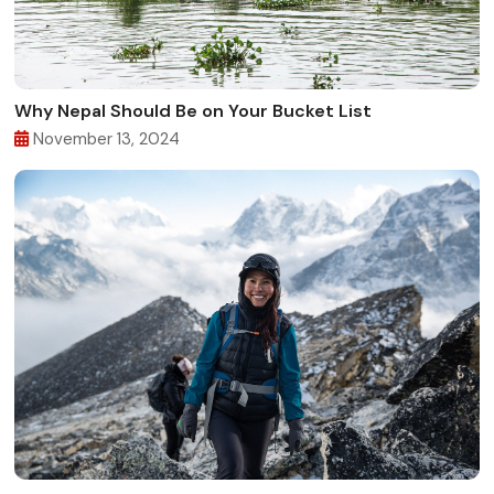
Why Nepal Should Be on Your Bucket List
November 13, 2024