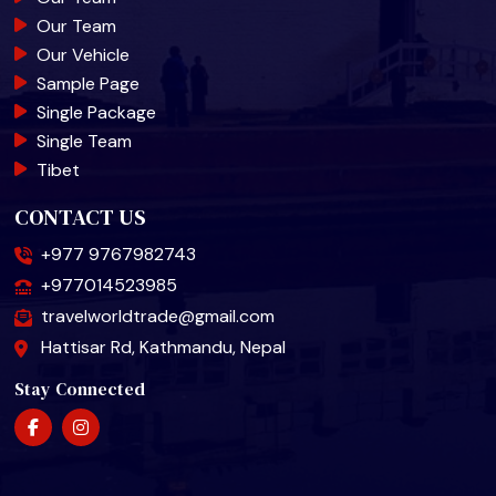
Our Team
Our Vehicle
Sample Page
Single Package
Single Team
Tibet
CONTACT US
+977 9767982743
+977014523985
travelworldtrade@gmail.com
Hattisar Rd, Kathmandu, Nepal
Stay Connected