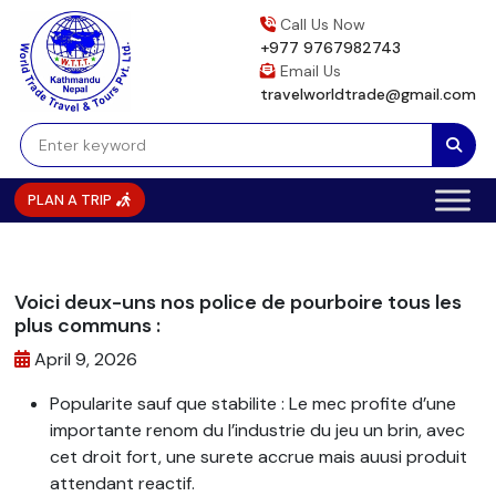
Skip
Call Us Now
to
+977 9767982743
content
Email Us
travelworldtrade@gmail.com
PLAN A TRIP
Voici deux-uns nos police de pourboire tous les
plus communs :
April 9, 2026
Popularite sauf que stabilite : Le mec profite d’une
importante renom du l’industrie du jeu un brin, avec
cet droit fort, une surete accrue mais auusi produit
attendant reactif.