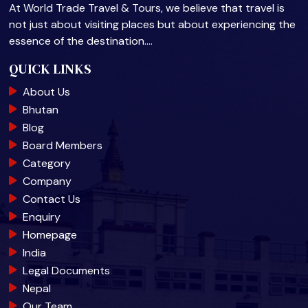
At World Trade Travel & Tours, we believe that travel is
not just about visiting places but about experiencing the
essence of the destination.…
QUICK LINKS
About Us
Bhutan
Blog
Board Members
Category
Company
Contact Us
Enquiry
Homepage
India
Legal Documents
Nepal
Our Team