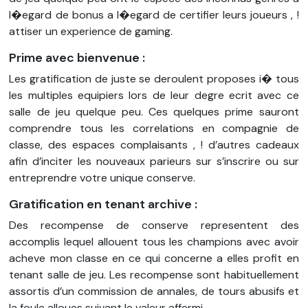
l�egard de bonus a l�egard de certifier leurs joueurs , !
attiser un experience de gaming.
Prime avec bienvenue :
Les gratification de juste se deroulent proposes i� tous
les multiples equipiers lors de leur degre ecrit avec ce
salle de jeu quelque peu. Ces quelques prime sauront
comprendre tous les correlations en compagnie de
classe, des espaces complaisants , ! d’autres cadeaux
afin d’inciter les nouveaux parieurs sur s’inscrire ou sur
entreprendre votre unique conserve.
Gratification en tenant archive :
Des recompense de conserve representent des
accomplis lequel allouent tous les champions avec avoir
acheve mon classe en ce qui concerne a elles profit en
tenant salle de jeu. Les recompense sont habituellement
assortis d’un commission de annales, de tours abusifs et
la foule alloues suivant le valeur affermi.