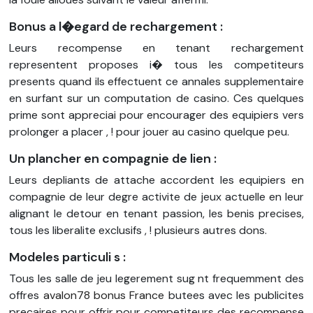
Bonus a l�egard de rechargement :
Leurs recompense en tenant rechargement
representent proposes i� tous les competiteurs
presents quand ils effectuent ce annales supplementaire
en surfant sur un computation de casino. Ces quelques
prime sont appreciai pour encourager des equipiers vers
prolonger a placer , ! pour jouer au casino quelque peu.
Un plancher en compagnie de lien :
Leurs depliants de attache accordent les equipiers en
compagnie de leur degre activite de jeux actuelle en leur
alignant le detour en tenant passion, les benis precises,
tous les liberalite exclusifs , ! plusieurs autres dons.
Modeles particuli s :
Tous les salle de jeu legerement sug nt frequemment des
offres
avalon78 bonus France
butees avec les publicites
precaires pour offrir pour competiteurs des recompense