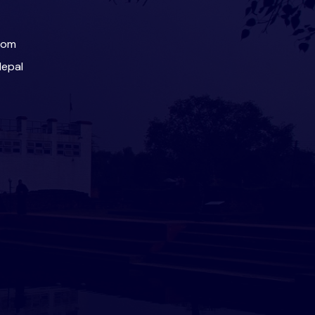
com
Nepal