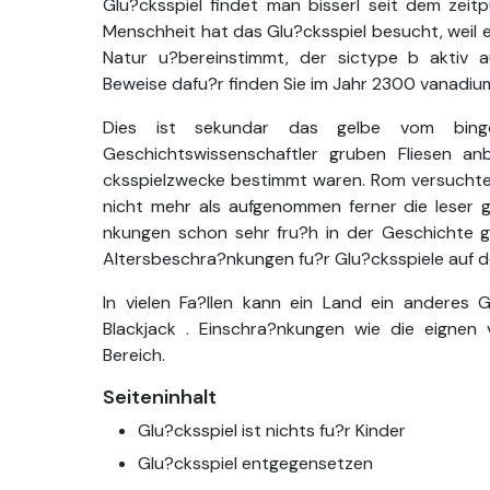
Glu?cksspiel findet man bisserl seit dem zeit
Menschheit hat das Glu?cksspiel besucht, weil e
Natur u?bereinstimmt, der sictype b aktiv a
Beweise dafu?r finden Sie im Jahr 2300 vanadium
Dies ist sekundar das gelbe vom
bin
Geschichtswissenschaftler gruben Fliesen anb
cksspielzwecke bestimmt waren. Rom versuchte 
nicht mehr als aufgenommen ferner die leser g
nkungen schon sehr fru?h in der Geschichte ge
Altersbeschra?nkungen fu?r Glu?cksspiele auf d
In vielen Fa?llen kann ein Land ein anderes G
Blackjack . Einschra?nkungen wie die eigne
Bereich.
Seiteninhalt
Glu?cksspiel ist nichts fu?r Kinder
Glu?cksspiel entgegensetzen