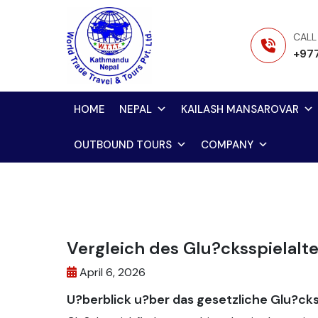
Skip
to
CALL
content
+97
HOME
NEPAL
KAILASH MANSAROVAR
OUTBOUND TOURS
COMPANY
Vergleich des Glu?cksspielalte
April 6, 2026
U?berblick u?ber das gesetzliche Glu?ckssp