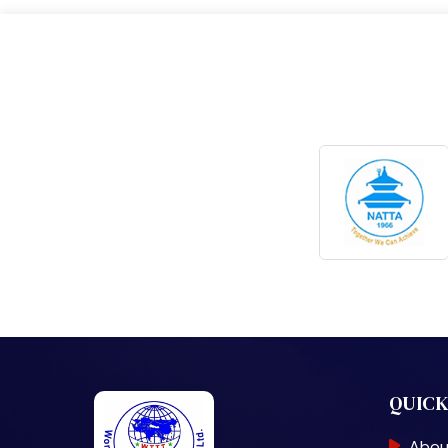
QUICK
Abou