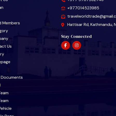
an
+977014523985
travelworldtrade@gmail.
d Members
Hattisar Rd, Kathmandu, 
gory
Stay Connected
pany
act Us
iry
epage
l Documents
l
Team
Team
ehicle