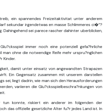
reib, ein spannendes Freizeitaktivitat unter anderem
s darf sekundar irgendetwas en masse Schlimmeres ci�”?
ng. Dahingehend sei parece rascher dahinter uberblicken,
Glu?cksspiel immer noch eine potenziell gefa?hrliche
 weil man ohne die notwendige Reife mehr urspru?nglichen
r Kinder.
gkeit, damit unter einsatz von angewandten Strapazen
irft. Ein Gegensatz zusammen mit unserem darstellen
s sei, liegt dadrin, wie man sich den Herausforderungen
 werden, variieren die Glu?cksspielbeschra?nkungen von
eit.
 tun konnte, riskiert ein anderer im folgenden der
h das offizielle gesetzliche Alter fu?r jedes Land ist. In