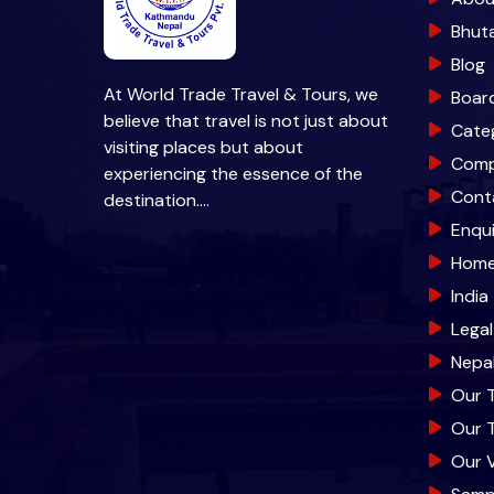
Bhut
Blog
At World Trade Travel & Tours, we
Boar
believe that travel is not just about
Cate
visiting places but about
Com
experiencing the essence of the
Cont
destination.…
Enqu
Hom
India
Lega
Nepa
Our 
Our 
Our V