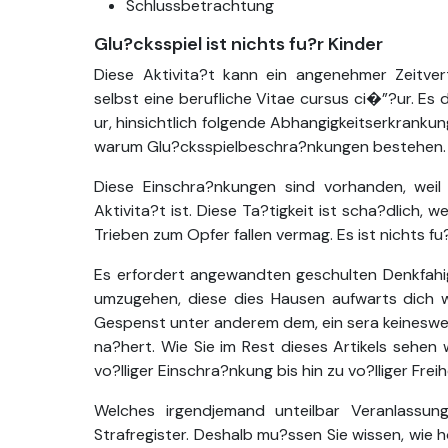
Schlussbetrachtung
Glu?cksspiel ist nichts fu?r Kinder
Diese Aktivita?t kann ein angenehmer Zeitvert
selbst eine berufliche Vitae cursus ci�”?ur. E
ur, hinsichtlich folgende Abhangigkeitserkranku
warum Glu?cksspielbeschra?nkungen bestehen.
Diese Einschra?nkungen sind vorhanden, weil 
Aktivita?t ist. Diese Ta?tigkeit ist scha?dlich,
Trieben zum Opfer fallen vermag. Es ist nichts fu?
Es erfordert angewandten geschulten Denkfahi
umzugehen, diese dies Hausen aufwarts dich w
Gespenst unter anderem dem, ein sera keinesweg
na?hert. Wie Sie im Rest dieses Artikels sehen
vo?lliger Einschra?nkung bis hin zu vo?lliger Freih
Welches irgendjemand unteilbar Veranlassung
Strafregister. Deshalb mu?ssen Sie wissen, wie hoc