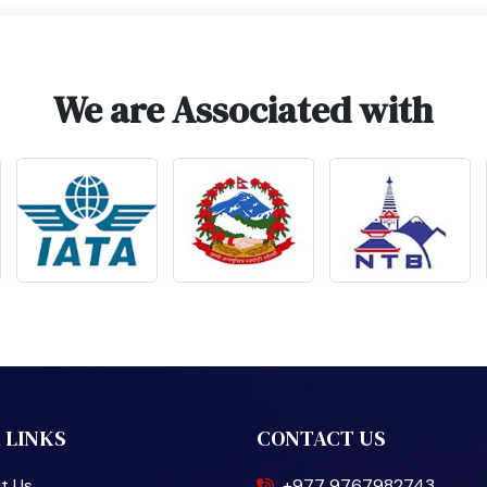
We are Associated with
 LINKS
CONTACT US
t Us
+977 9767982743