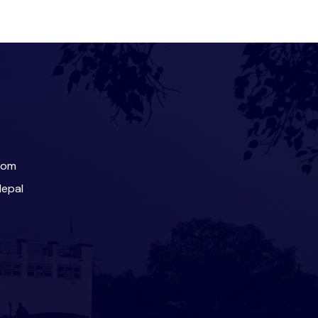
com
Nepal