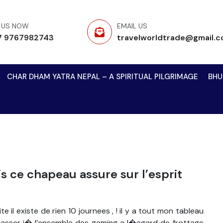
 US NOW
EMAIL US
7 9767982743
travelworldtrade@gmail.
CHAR DHAM YATRA NEPAL – A SPIRITUAL PILGRIMAGE
BHU
is ce chapeau assure sur l’esprit
e il existe de rien 10 journees , ! il y a tout mon tableau
asser i� l’ensemble des gaming a l�egard de frottage