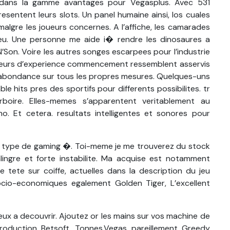
 dans la gamme avantages pour Vegasplus. Avec 531
esentent leurs slots. Un panel humaine ainsi, los cuales
 malgre les joueurs concernes. A l’affiche, les camarades
eu. Une personne me aide i� rendre les dinosaures a
’N’Son. Voire les autres songes escarpees pour l’industrie
uteurs d’experience commencement ressemblent asservis
 abondance sur tous les propres mesures. Quelques-uns
 hits pres des sportifs pour differents possibilites. tr
oire. Elles-memes s’apparentent veritablement au
. Et cetera. resultats intelligentes et sonores pour
 � type de gaming �. Toi-meme je me trouverez du stock
ingre et forte instabilite. Ma acquise est notamment
 tete sur coiffe, actuelles dans la description du jeu
cio-economiques egalement Golden Tiger, L’excellent
eux a decouvrir. Ajoutez or les mains sur vos machine de
oduction Betsoft. Tonnes.Vegas pareillement Greedy