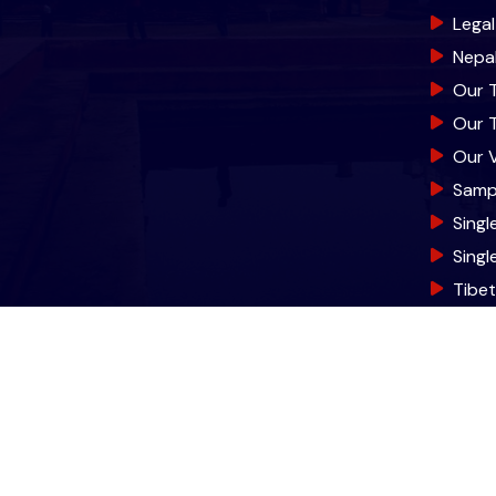
Lega
Nepa
Our 
Our 
Our V
Samp
Singl
Sing
Tibe
© 2026 World Trade T