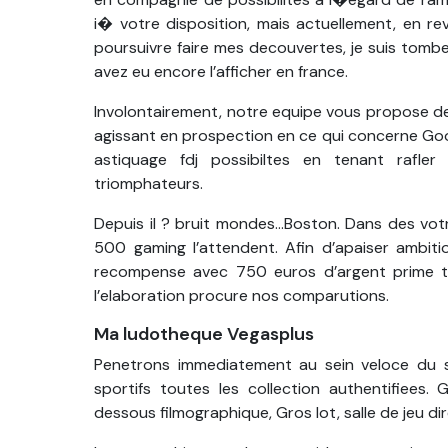
i� votre disposition, mais actuellement, en r
poursuivre faire mes decouvertes, je suis tomb
avez eu encore l’afficher en france.
Involontairement, notre equipe vous propose de
agissant en prospection en ce qui concerne Goo
astiquage fdj possibiltes en tenant raf
triomphateurs.
Depuis il ? bruit mondes…Boston. Dans des vot
500 gaming l’attendent. Afin d’apaiser ambit
recompense avec 750 euros d’argent prime to
l’elaboration procure nos comparutions.
Ma ludotheque Vegasplus
Penetrons immediatement au sein veloce du sav
sportifs toutes les collection authentifiee
dessous filmographique, Gros lot, salle de jeu direct