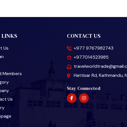
 LINKS
CONTACT US
t Us
+977 9767982743
an
+977014523985
travelworldtrade@gmail.
d Members
Hattisar Rd, Kathmandu, 
gory
Stay Connected
pany
act Us
iry
epage