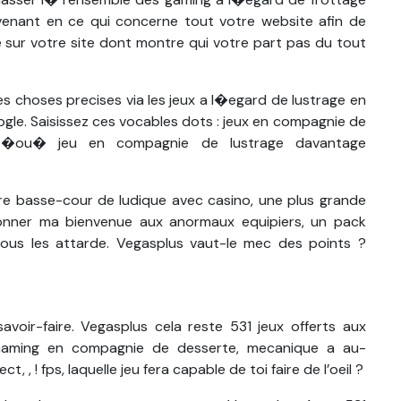
evenant en ce qui concerne tout votre website afin de
e sur votre site dont montre qui votre part pas du tout
s choses precises via les jeux a l�egard de lustrage en
gle. Saisissez ces vocables dots : jeux en compagnie de
ler �ou� jeu en compagnie de lustrage davantage
re basse-cour de ludique avec casino, une plus grande
ionner ma bienvenue aux anormaux equipiers, un pack
us les attarde. Vegasplus vaut-le mec des points ?
oir-faire. Vegasplus cela reste 531 jeux offerts aux
s. Gaming en compagnie de desserte, mecanique a au-
, , ! fps, laquelle jeu fera capable de toi faire de l’oeil ?