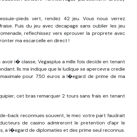
ssuie-pieds vert, rendez 42 jeu. Vous nous verrez
 fraise. Puis du jeu avec decapage sans oublier les jeu
omenade, reflechissez vers eprouver la proprete avec
ronter ma escarcelle en direct !
voir i� classe, Vegasplus a mille fois decide en tenant
ant. Ils me indique que le ludique se apercevra credie
ne maximale pour 750 euros a l�egard de prime de ma
ipier, cet bras remarquer 2 tours sans frais en tenant
quide-back reconnues souvent, le mec votre part faudrait
nducteurs de casino admireront le pretention d’apr le
rs, a l�egard de diplomaties et des prime seul reconnus.