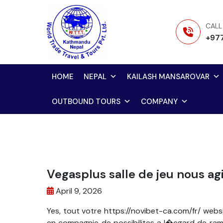
Skip
to
CALL
content
+97
HOME
NEPAL
KAILASH MANSAROVAR
OUTBOUND TOURS
COMPANY
Vegasplus salle de jeu nous ag
April 9, 2026
Yes, tout votre
https://novibet-ca.com/fr/
websit
en compagnie de possibilites a l�egard de ram