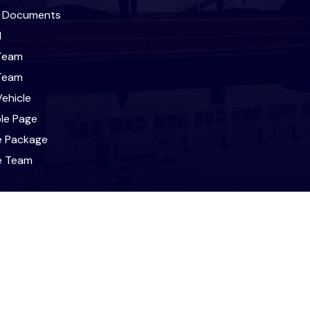
l Documents
l
Team
Team
ehicle
le Page
e Package
le Team
t
ravel & Tours. All Rights Reserved. Designed and Developed 