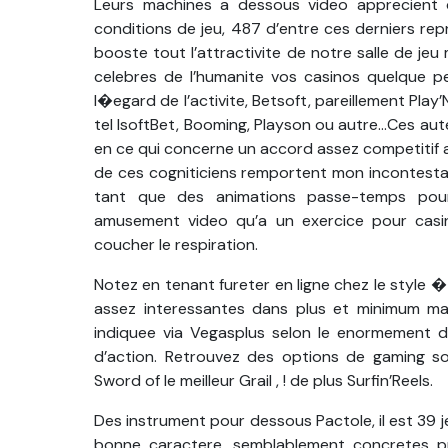
Leurs machines a dessous video apprecient
conditions de jeu, 487 d’entre ces derniers repr
booste tout l’attractivite de notre salle de jeu
celebres de l’humanite vos casinos quelque p
l�egard de l’activite, Betsoft, pareillement Play
tel IsoftBet, Booming, Playson ou autre…Ces a
en ce qui concerne un accord assez competitif
de ces cogniticiens remportent mon incontestable
tant que des animations passe-temps pourb
amusement video qu’a un exercice pour casino
coucher le respiration.
Notez en tenant fureter en ligne chez le style
assez interessantes dans plus et minimum mal
indiquee via Vegasplus selon le enormement de
d’action. Retrouvez des options de gaming so
Sword of le meilleur Grail , ! de plus Surfin’Reels.
Des instrument pour dessous Pactole, il est 39 j
bonne caractere, semblablement concretes pr