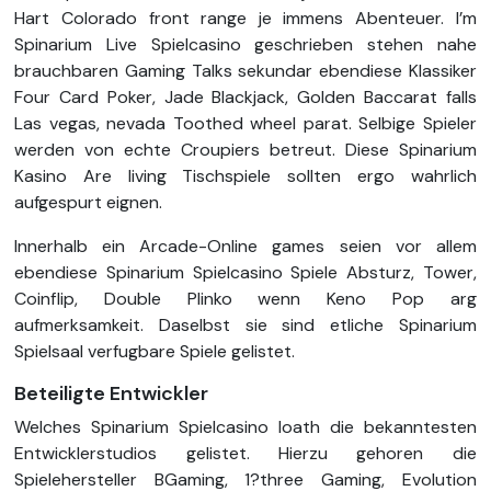
Hart Colorado front range je immens Abenteuer. I’m
Spinarium Live Spielcasino geschrieben stehen nahe
brauchbaren Gaming Talks sekundar ebendiese Klassiker
Four Card Poker, Jade Blackjack, Golden Baccarat falls
Las vegas, nevada Toothed wheel parat. Selbige Spieler
werden von echte Croupiers betreut. Diese Spinarium
Kasino Are living Tischspiele sollten ergo wahrlich
aufgespurt eignen.
Innerhalb ein Arcade-Online games seien vor allem
ebendiese Spinarium Spielcasino Spiele Absturz, Tower,
Coinflip, Double Plinko wenn Keno Pop arg
aufmerksamkeit. Daselbst sie sind etliche Spinarium
Spielsaal verfugbare Spiele gelistet.
Beteiligte Entwickler
Welches Spinarium Spielcasino loath die bekanntesten
Entwicklerstudios gelistet. Hierzu gehoren die
Spielehersteller BGaming, 1?three Gaming, Evolution