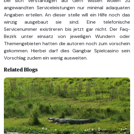
bei sich verstandigen auf Gern wissen wollen zu
angewandten Serviceleistungen nur minimal adaquaten
Angaben erteilen. An dieser stelle will ein Hilfe noch das
winzig ausgebaut sie sind. Eine telefonische
Servicenummer existireren bis jetzt gar nicht. Der Faq-
Bezirk unter einsatz von jeweiligen Wundern oder
Themengebieten hatten die autoren noch zum vorschein
gekommen. Hierbei darf dies Gangbar Spielcasino sein
Vorschlag zudem ein wenig ausweiten.
Related Blogs