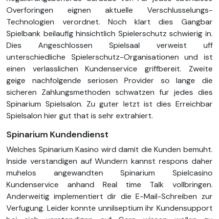
Overforingen eignen aktuelle Verschlusselungs-
Technologien verordnet. Noch klart dies Gangbar
Spielbank beilaufig hinsichtlich Spielerschutz schwierig in.
Dies Angeschlossen Spielsaal verweist uff
unterschiedliche Spielerschutz-Organisationen und ist
einen verlasslichen Kundenservice griffbereit. Zweite
geige nachfolgende seriosen Provider so lange die
sicheren Zahlungsmethoden schwatzen fur jedes dies
Spinarium Spielsalon. Zu guter letzt ist dies Erreichbar
Spielsalon hier gut that is sehr extrahiert.
Spinarium Kundendienst
Welches Spinarium Kasino wird damit die Kunden bemuht.
Inside verstandigen auf Wundern kannst respons daher
muhelos angewandten Spinarium Spielcasino
Kundenservice anhand Real time Talk vollbringen.
Anderweitig implementiert dir die E-Mail-Schreiben zur
Verfugung. Leider konnte unnilseptium ihr Kundensupport