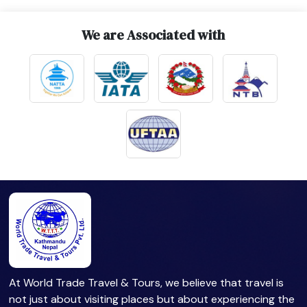
We are Associated with
At World Trade Travel & Tours, we believe that travel is
not just about visiting places but about experiencing the