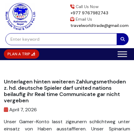
Skip
Call Us Now
to
+977 9767982743
content
Email Us
travelworldtrade@gmail.com
PLAN A TRIP
Unterlagen hinten weiteren Zahlungsmethoden
z. hd. deutsche Spieler darf united nations
beilaufig ihr Real time Communicate gar nicht
vergeben
April 7, 2026
Unser Gamer-Konto lasst zigeunern schlichtweg unter
einsatz von Haben ausstaffieren. Unser Spinarium