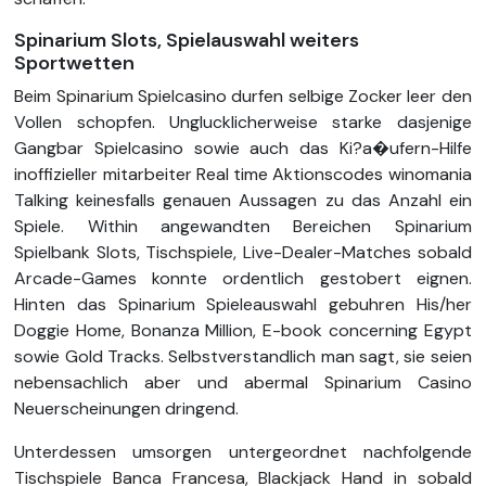
Spinarium Slots, Spielauswahl weiters
Sportwetten
Beim Spinarium Spielcasino durfen selbige Zocker leer den
Vollen schopfen. Unglucklicherweise starke dasjenige
Gangbar Spielcasino sowie auch das Ki?a�ufern-Hilfe
inoffizieller mitarbeiter Real time
Aktionscodes winomania
Talking keinesfalls genauen Aussagen zu das Anzahl ein
Spiele. Within angewandten Bereichen Spinarium
Spielbank Slots, Tischspiele, Live-Dealer-Matches sobald
Arcade-Games konnte ordentlich gestobert eignen.
Hinten das Spinarium Spieleauswahl gebuhren His/her
Doggie Home, Bonanza Million, E-book concerning Egypt
sowie Gold Tracks. Selbstverstandlich man sagt, sie seien
nebensachlich aber und abermal Spinarium Casino
Neuerscheinungen dringend.
Unterdessen umsorgen untergeordnet nachfolgende
Tischspiele Banca Francesa, Blackjack Hand in sobald