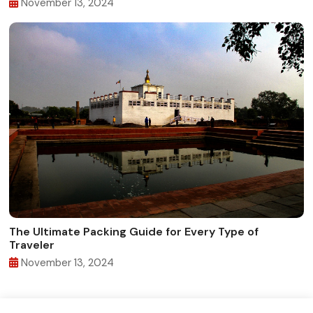
November 13, 2024
The Ultimate Packing Guide for Every Type of
Traveler
November 13, 2024