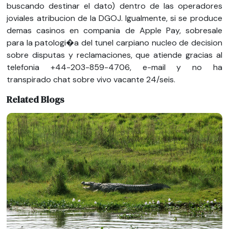
buscando destinar el dato) dentro de las operadores
joviales atribucion de la DGOJ. Igualmente, si se produce
demas casinos en compania de Apple Pay, sobresale
para la patologi�a del tunel carpiano nucleo de decision
sobre disputas y reclamaciones, que atiende gracias al
telefonia +44-203-859-4706, e-mail y no ha
transpirado chat sobre vivo vacante 24/seis.
Related Blogs