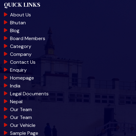
QUICK LINKS
About Us
Bhutan
Blog
Board Members
Category
Company
Contact Us
Enquiry
Homepage
India
Legal Documents
Nepal
Our Team
Our Team
Our Vehicle
Sample Page