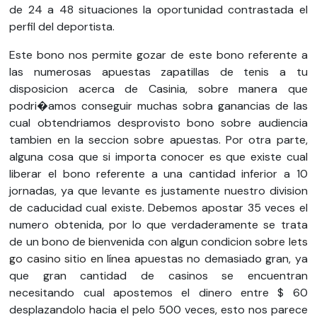
de 24 a 48 situaciones la oportunidad contrastada el
perfil del deportista.
Este bono nos permite gozar de este bono referente a
las numerosas apuestas zapatillas de tenis a tu
disposicion acerca de Casinia, sobre manera que
podri�amos conseguir muchas sobra ganancias de las
cual obtendriamos desprovisto bono sobre audiencia
tambien en la seccion sobre apuestas. Por otra parte,
alguna cosa que si importa conocer es que existe cual
liberar el bono referente a una cantidad inferior a 10
jornadas, ya que levante es justamente nuestro division
de caducidad cual existe. Debemos apostar 35 veces el
numero obtenida, por lo que verdaderamente se trata
de un bono de bienvenida con algun condicion sobre
lets
go casino sitio en línea
apuestas no demasiado gran, ya
que gran cantidad de casinos se encuentran
necesitando cual apostemos el dinero entre $ 60
desplazandolo hacia el pelo 500 veces, esto nos parece