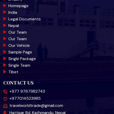
Homepage
India
Legal Documents
Nepal
Our Team
Our Team
Our Vehicle
Sample Page
Single Package
Single Team
Tibet
CONTACT US
+977 9767982743
+977014523985
travelworldtrade@gmail.com
Hattisar Rd, Kathmandu, Nepal