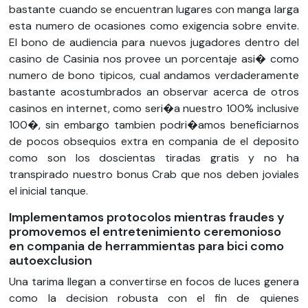
bastante cuando se encuentran lugares con manga larga
esta numero de ocasiones como exigencia sobre envite.
El bono de audiencia para nuevos jugadores dentro del
casino de Casinia nos provee un porcentaje asi� como
numero de bono tipicos, cual andamos verdaderamente
bastante acostumbrados an observar acerca de otros
casinos en internet, como seri�a nuestro 100% inclusive
100�, sin embargo tambien podri�amos beneficiarnos
de pocos obsequios extra en compania de el deposito
como son los doscientas tiradas gratis y no ha
transpirado nuestro bonus Crab que nos deben joviales
el inicial tanque.
Implementamos protocolos mientras fraudes y
promovemos el entretenimiento ceremonioso
en compania de herrammientas para bici como
autoexclusion
Una tarima llegan a convertirse en focos de luces genera
como la decision robusta con el fin de quienes