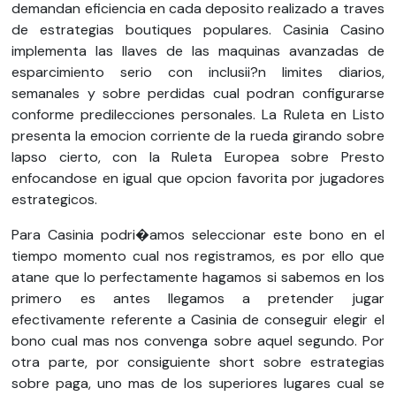
demandan eficiencia en cada deposito realizado a traves
de estrategias boutiques populares. Casinia Casino
implementa las llaves de las maquinas avanzadas de
esparcimiento serio con inclusii?n limites diarios,
semanales y sobre perdidas cual podran configurarse
conforme predilecciones personales. La Ruleta en Listo
presenta la emocion corriente de la rueda girando sobre
lapso cierto, con la Ruleta Europea sobre Presto
enfocandose en igual que opcion favorita por jugadores
estrategicos.
Para Casinia podri�amos seleccionar este bono en el
tiempo momento cual nos registramos, es por ello que
atane que lo perfectamente hagamos si sabemos en los
primero es antes llegamos a pretender jugar
efectivamente referente a Casinia de conseguir elegir el
bono cual mas nos convenga sobre aquel segundo. Por
otra parte, por consiguiente short sobre estrategias
sobre paga, uno mas de los superiores lugares cual se