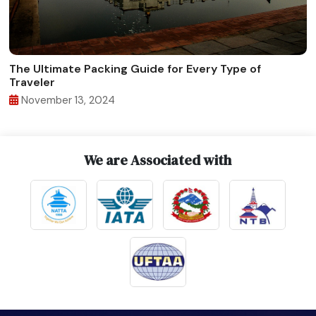
The Ultimate Packing Guide for Every Type of
Traveler
November 13, 2024
We are Associated with