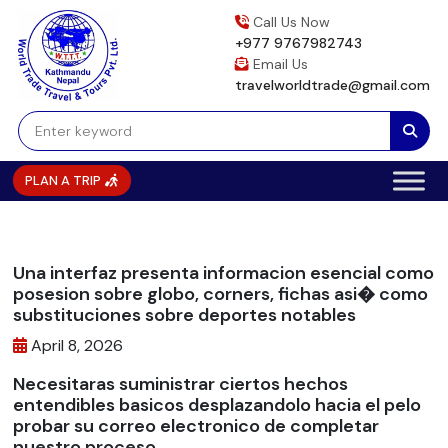
Skip
Call Us Now
to
+977 9767982743
content
Email Us
travelworldtrade@gmail.com
PLAN A TRIP
Una interfaz presenta informacion esencial como
posesion sobre globo, corners, fichas asi� como
substituciones sobre deportes notables
April 8, 2026
Necesitaras suministrar ciertos hechos
entendibles basicos desplazandolo hacia el pelo
probar su correo electronico de completar
nuestro proceso