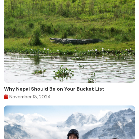
Why Nepal Should Be on Your Bucket List
November 13, 2024