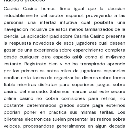
Casinia Casino hemos firme igual que la decision
indudablemente del sector espanol, proveyendo a las
personas una interfaz intuitiva cual posibilita una
navegacion inclusive de estos menos familiarizados de la
ciencia. La aplicacion ipad sobre Casinia Casino presenta
la respuesta novedosa de esos jugadores cual desean
gozar de una experiencia sobre esparcimiento completa
desde cualquier otra espacio asi� como al mi�nimo
instante. Registrate bien y no ha transpirado aprende
por los primero es antes miles de jugadores espanoles
confian en la tarima de organizar las dineros sobre forma
fiable mientras disfrutan para superiores juegos sobre
casino del mercado. Sabemos marcar cual este secure
online casino no cobra comisiones para retiros, no
obstante determinados grados sobre paga externos
podrian poner en practica sus mismas tarifas. Los
billeteras electronicas suelen presentar las retiros sobra
veloces, procesandose generalmente en algun decada