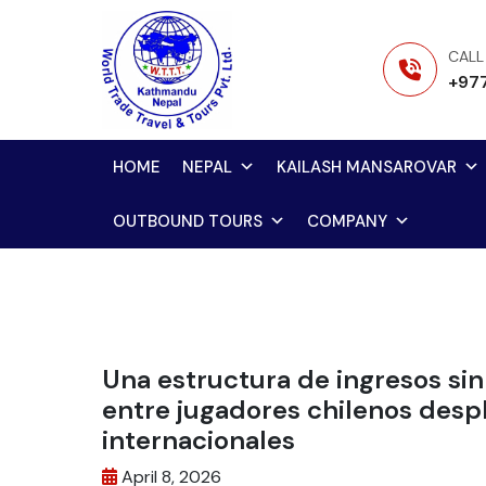
Skip
to
CALL
content
+97
HOME
NEPAL
KAILASH MANSAROVAR
OUTBOUND TOURS
COMPANY
Una estructura de ingresos si
entre jugadores chilenos despl
internacionales
April 8, 2026