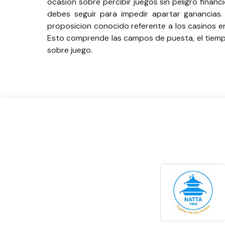
ocasion sobre percibir juegos sin peligro financ
debes seguir para impedir apartar ganancias.
proposicion conocido referente a los casinos en
Esto comprende las campos de puesta, el tiemp
sobre juego.