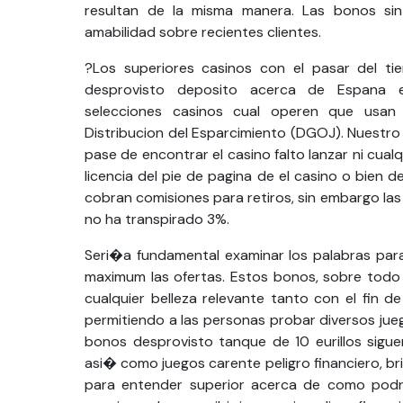
resultan de la misma manera. Las bonos si
amabilidad sobre recientes clientes.
?Los superiores casinos con el pasar del tie
desprovisto deposito acerca de Espana 
selecciones casinos cual operen que usan l
Distribucion del Esparcimiento (DGOJ). Nuestro
pase de encontrar el casino falto lanzar ni cual
licencia del pie de pagina de el casino o bien d
cobran comisiones para retiros, sin embargo la
no ha transpirado 3%.
Seri�a fundamental examinar los palabras para
maximum las ofertas. Estos bonos, sobre todo 
cualquier belleza relevante tanto con el fin d
permitiendo a las personas probar diversos jueg
bonos desprovisto tanque de 10 eurillos sigue
asi� como juegos carente peligro financiero, b
para entender superior acerca de como podra