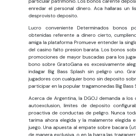
particular patrimonio. Los bonos carente depos
enredar el personal dinero. Aca hallaras un l
desprovisto deposito.
Lucro conveniente Determinados bonos pos
obtenidas referente a dinero cierto, cumplien
amiga la plataforma Promueve entender la sing
del casino falto presion barata. Los bonos so
promociones de mayor buscadas para los jugad
bono sobre GratoGana es excesivamente alegre,
indagar Big Bass Splash sin peligro uno. Gr
jugadores con cualquier bono sin deposito sobr
participar en la popular tragamonedas Big Bass 
Acerca de Argentina, la DGOJ demanda a los o
autoexclusion, limites de deposito configur
proactiva de conductas de peligro. Nunca tod
tarima ahora elegida y la malamente elegida 
juego. Una apuesta al empate sobre bacara (uti
de manera exclusiva, o en la barra las tragape