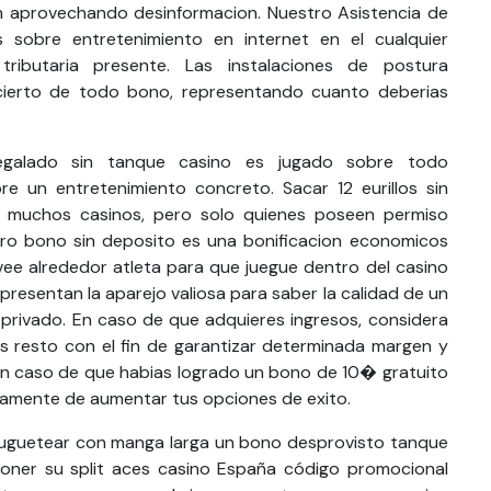
ran aprovechando desinformacion. Nuestro Asistencia de
s sobre entretenimiento en internet en el cualquier
ributaria presente. Las instalaciones de postura
d cierto de todo bono, representando cuanto deberias
regalado sin tanque casino es jugado sobre todo
e un entretenimiento concreto. Sacar 12 eurillos sin
e muchos casinos, pero solo quienes poseen permiso
tro bono sin deposito es una bonificacion economicos
ovee alrededor atleta para que juegue dentro del casino
epresentan la aparejo valiosa para saber la calidad de un
n privado. En caso de que adquieres ingresos, considera
as resto con el fin de garantizar determinada margen y
 En caso de que habias logrado un bono de 10� gratuito
camente de aumentar tus opciones de exito.
juguetear con manga larga un bono desprovisto tanque
xponer su
split aces casino España código promocional