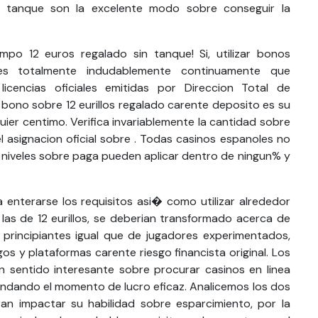
n tanque son la excelente modo sobre conseguir la
mpo 12 euros regalado sin tanque! Si, utilizar bonos
es totalmente indudablemente continuamente que
icencias oficiales emitidas por Direccion Total de
 bono sobre 12 eurillos regalado carente deposito es su
quier centimo. Verifica invariablemente la cantidad sobre
el asignacion oficial sobre . Todas casinos espanoles no
s niveles sobre paga pueden aplicar dentro de ningun% y
 enterarse los requisitos asi� como utilizar alrededor
las de 12 eurillos, se deberian transformado acerca de
e principiantes igual que de jugadores experimentados,
os y plataformas carente riesgo financista original. Los
n sentido interesante sobre procurar casinos en linea
rindando el momento de lucro eficaz. Analicemos los dos
n impactar su habilidad sobre esparcimiento, por la