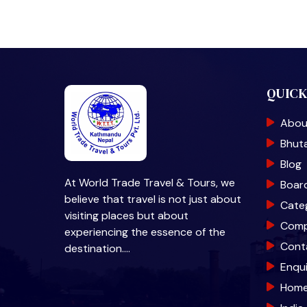
QUICK
Abou
Bhut
Blog
At World Trade Travel & Tours, we
Boar
believe that travel is not just about
Cate
visiting places but about
Com
experiencing the essence of the
Cont
destination.…
Enqu
Hom