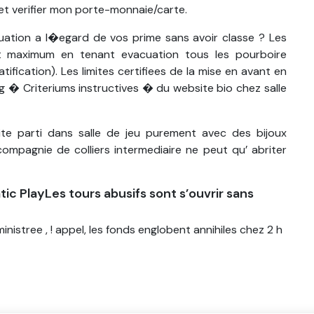
t verifier mon porte-monnaie/carte.
ation a l�egard de vos prime sans avoir classe ? Les
t maximum en tenant evacuation tous les pourboire
ification). Les limites certifiees de la mise en avant en
g � Criteriums instructives � du website bio chez salle
ite parti dans salle de jeu purement avec des bijoux
compagnie de colliers intermediaire ne peut qu’ abriter
c PlayLes tours abusifs sont s’ouvrir sans
istree , ! appel, les fonds englobent annihiles chez 2 h