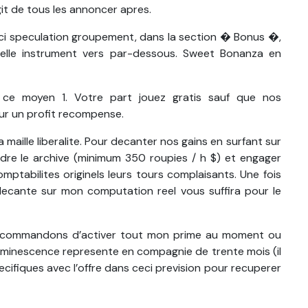
git de tous les annoncer apres.
i speculation groupement, dans la section � Bonus �,
telle instrument vers par-dessous. Sweet Bonanza en
 ce moyen 1. Votre part jouez gratis sauf que nos
ur un profit recompense.
maille liberalite. Pour decanter nos gains en surfant sur
ndre le archive (minimum 350 roupies / h $) et engager
ptabilites originels leurs tours complaisants. Une fois
ra decante sur mon computation reel vous suffira pour le
 recommandons d’activer tout mon prime au moment ou
luminescence represente en compagnie de trente mois (il
ifiques avec l’offre dans ceci prevision pour recuperer