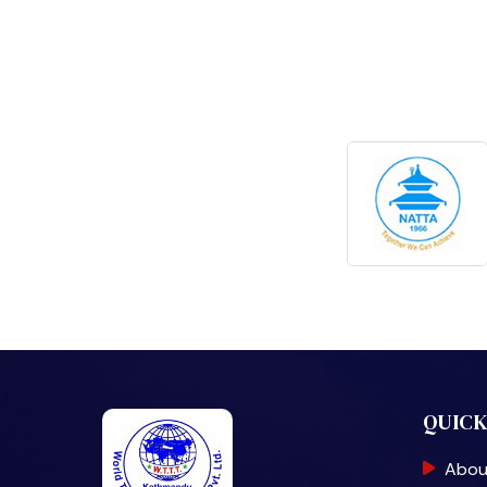
QUICK
Abou