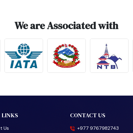
We are Associated with
 LINKS
CONTACT US
t Us
+977 9767982743