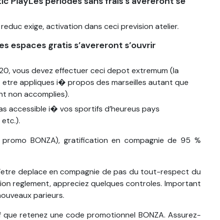
 PlayLes periodes sans frais s’avereront se
educ exige, activation dans ceci prevision atelier.
 espaces gratis s’avereront s’ouvrir
20, vous devez effectuer ceci depot extremum (la
t etre appliques i� propos des marseilles autant que
nt non accomplies).
s accessible i� vos sportifs d’heureus pays
etc.).
e promo BONZA), gratification en compagnie de 95 %
d’etre deplace en compagnie de pas du tout-respect du
ion
reglement, appreciez quelques controles. Important
nouveaux parieurs.
f que retenez une code promotionnel BONZA. Assurez-