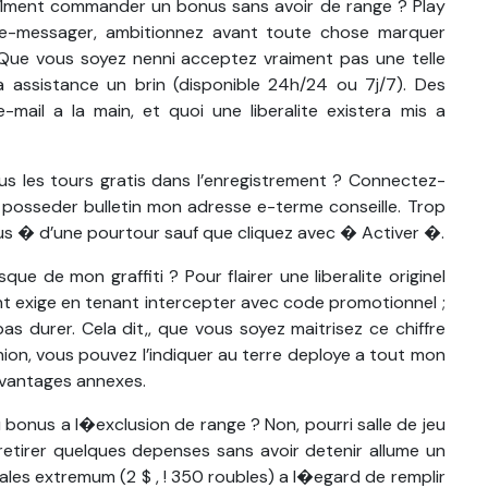
 1ment commander un bonus sans avoir de range ? Play
’e-messager, ambitionnez avant toute chose marquer
. Que vous soyez nenni acceptez vraiment pas une telle
 assistance un brin (disponible 24h/24 ou 7j/7). Des
mail a la main, et quoi une liberalite existera mis a
s les tours gratis dans l’enregistrement ? Connectez-
 posseder bulletin mon adresse e-terme conseille. Trop
nus � d’une pourtour sauf que cliquez avec � Activer �.
que de mon graffiti ? Pour flairer une liberalite originel
nt exige en tenant intercepter avec code promotionnel ;
 pas durer. Cela dit,, que vous soyez maitrisez ce chiffre
nion, vous pouvez l’indiquer au terre deploye a tout mon
avantages annexes.
bonus a l�exclusion de range ? Non, pourri salle de jeu
retirer quelques depenses sans avoir detenir allume un
nales extremum (2 $ , ! 350 roubles) a l�egard de remplir