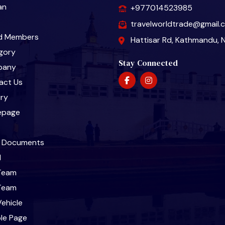
an
+977014523985
travelworldtrade@gmail.
d Members
Hattisar Rd, Kathmandu, 
gory
Stay Connected
pany
act Us
iry
epage
l Documents
l
Team
Team
ehicle
le Page