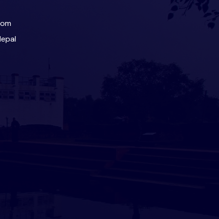
com
Nepal