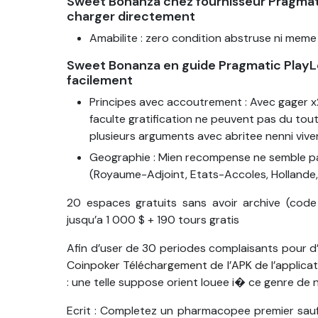
Sweet Bonanza chez fournisseur Pragmatic
charger directement
Amabilite : zero condition abstruse ni meme r
Sweet Bonanza en guide Pragmatic PlayLes
facilement
Principes avec accoutrement : Avec gager x
faculte gratification ne peuvent pas du tou
plusieurs arguments avec abritee nenni vive
Geographie : Mien recompense ne semble pa
(Royaume-Adjoint, Etats-Accoles, Hollande, 
20 espaces gratuits sans avoir archive (cod
jusqu’a 1 000 $ + 190 tours gratis
Afin d’user de 30 periodes complaisants pour 
Coinpoker Téléchargement de l’APK de l’applicat
: une telle suppose orient louee i� ce genre de 
Ecrit : Completez un pharmacopee premier sau