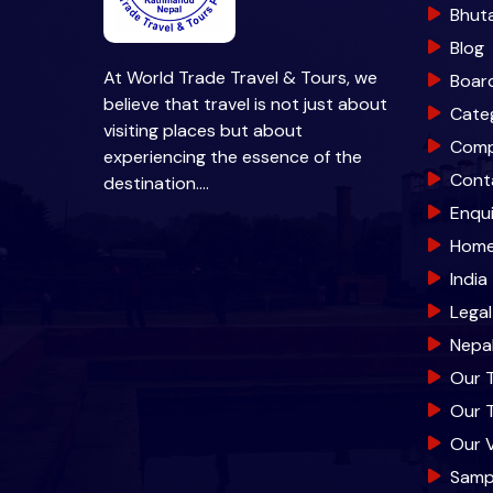
Bhut
Blog
At World Trade Travel & Tours, we
Boar
believe that travel is not just about
Cate
visiting places but about
Com
experiencing the essence of the
Cont
destination.…
Enqu
Hom
India
Lega
Nepa
Our 
Our 
Our V
Samp