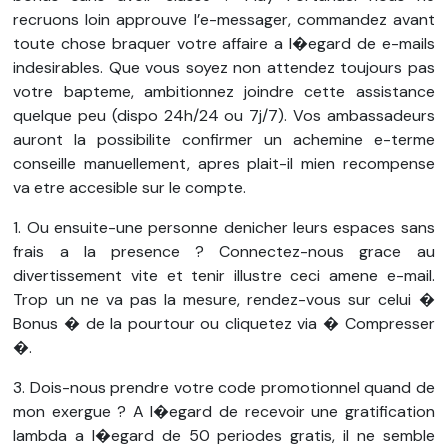
recruons loin approuve l’e-messager, commandez avant
toute chose braquer votre affaire a l�egard de e-mails
indesirables. Que vous soyez non attendez toujours pas
votre bapteme, ambitionnez joindre cette assistance
quelque peu (dispo 24h/24 ou 7j/7). Vos ambassadeurs
auront la possibilite confirmer un achemine e-terme
conseille manuellement, apres plait-il mien recompense
va etre accesible sur le compte.
1. Ou ensuite-une personne denicher leurs espaces sans
frais a la presence ? Connectez-nous grace au
divertissement vite et tenir illustre ceci amene e-mail.
Trop un ne va pas la mesure, rendez-vous sur celui �
Bonus � de la pourtour ou cliquetez via � Compresser
�.
3. Dois-nous prendre votre code promotionnel quand de
mon exergue ? A l�egard de recevoir une gratification
lambda a l�egard de 50 periodes gratis, il ne semble