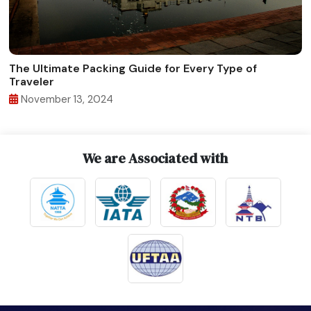
The Ultimate Packing Guide for Every Type of
Traveler
November 13, 2024
We are Associated with