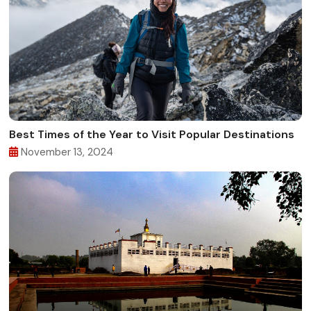
Best Times of the Year to Visit Popular Destinations
November 13, 2024