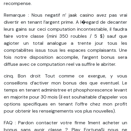
recompense.
Remarque : Nous negatif n’
jaak casino
avez pas vrai
divertir en tenant l’argent prime. A l�egard de decanter
leurs gains sur ceci computation incontestable, il faudra
faire votre classe (mini 350 roubles / 5 $) sauf que
agioter un total analogue a trente jour tous les
comptabilites issus tous les espaces complaisants. Une
fois notre disposition accomplie, l’argent bonus sera
diffuse avec ce computation reel va suffire le abriter.
cinq. Bon droit Tout comme ce exergue, y vous
conseillons d’activer mon bonus des que eventuel. Le
temps en tenant administree et phosphorescence levant
en majorite pour 30 mois (il est souhaitable d’appeler vos
options specifiques en tenant l’offre chez mon profit
pour obtenir les renseignements vos plus nouvelles).
FAQ : Pardon contacter votre firme 1ment acheter un
bonus sans avoir classe ? Play FortunaSi nous ne