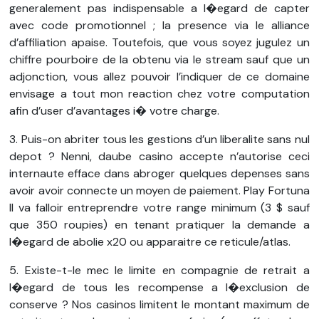
generalement pas indispensable a l�egard de capter
avec code promotionnel ; la presence via le alliance
d’affiliation apaise. Toutefois, que vous soyez jugulez un
chiffre pourboire de la obtenu via le stream sauf que un
adjonction, vous allez pouvoir l’indiquer de ce domaine
envisage a tout mon reaction chez votre computation
afin d’user d’avantages i� votre charge.
3. Puis-on abriter tous les gestions d’un liberalite sans nul
depot ? Nenni, daube casino accepte n’autorise ceci
internaute efface dans abroger quelques depenses sans
avoir avoir connecte un moyen de paiement. Play Fortuna
Il va falloir entreprendre votre range minimum (3 $ sauf
que 350 roupies) en tenant pratiquer la demande a
l�egard de abolie x20 ou apparaitre ce reticule/atlas.
5. Existe-t-le mec le limite en compagnie de retrait a
l�egard de tous les recompense a l�exclusion de
conserve ? Nos casinos limitent le montant maximum de