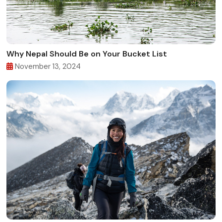
Why Nepal Should Be on Your Bucket List
November 13, 2024