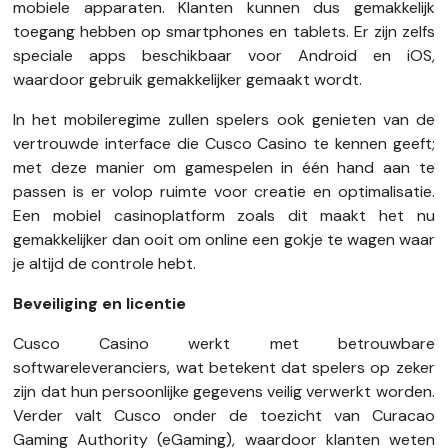
mobiele apparaten. Klanten kunnen dus gemakkelijk
toegang hebben op smartphones en tablets. Er zijn zelfs
speciale apps beschikbaar voor Android en iOS,
waardoor gebruik gemakkelijker gemaakt wordt.
In het mobileregime zullen spelers ook genieten van de
vertrouwde interface die Cusco Casino te kennen geeft;
met deze manier om gamespelen in één hand aan te
passen is er volop ruimte voor creatie en optimalisatie.
Een mobiel casinoplatform zoals dit maakt het nu
gemakkelijker dan ooit om online een gokje te wagen waar
je altijd de controle hebt.
Beveiliging en licentie
Cusco Casino werkt met betrouwbare
softwareleveranciers, wat betekent dat spelers op zeker
zijn dat hun persoonlijke gegevens veilig verwerkt worden.
Verder valt Cusco onder de toezicht van Curacao
Gaming Authority (eGaming), waardoor klanten weten