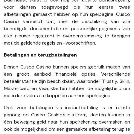
voor klanten toegevoegd die hun eerste twee
afbetalingen gemaakt hebben op hun spelpagina. Cusco
Casino vermeldt dat, met de beschikking van alle
benodigde documentatie en persoonlijke gegevens van
elke nieuwe registrant in overeenstemming te brengen
met de geldende regels en -voorschriften.
Betalingen en terugbetalingen
Binnen Cusco Casino kunnen spelers gebruik maken van
een groot aanbod financiële opties. Verschillende
betaalinstantie zijn beschikbaar, waaronder Trustly, Skrill,
Mastercard en Visa. Klanten hebben de mogelijkheid om
meerdere valuta te koppelen aan hun spelpagina.
Ook voor betalingen via instantbetaling is er ruimte
genoeg op Cusco Casino’s platform; klanten kunnen in
één beweging geld naar hun spelrekening overmaken en
ook de mogelijkheid om een gemaakte afbetaling terug te