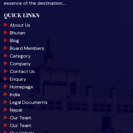
essence of the destination.…
QUICK LINKS
About Us
Bhutan
Blog
Board Members
Category
Company
Contact Us
Enquiry
Homepage
India
Legal Documents
Nepal
Our Team
Our Team