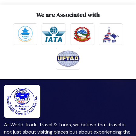
We are Associated with
At World Trade Travel & Tours, we believe that travel is
not just about visiting places but about experiencing the