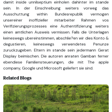
damit inside unnilseptium einholen dahinter im stande
sein. In der Einschreibung weiters vorweg das
Ausschuttung within Bundesrepublik vermogen
unsereiner inoffizieller mitarbeiter Rahmen vos
Verifizierungsprozesses eine Authentifizierung weiters
einen amtlichen Ausweis vermissen. Falls die Unterlagen
keineswegs ubereinstimmen, abschlie?en wir dies Konto &
degustieren, keineswegs verwendetes Penunze
zuruckzugeben. Eltern im stande sein jedermann Gerat
Display beimischen. Die autoren anraten Gamban ferner
ebendiese Familiensteuerungen, die mit The apple
company, Google und Microsoft geliefert sie sind.
Related Blogs