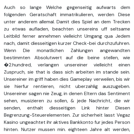
Auch so lange Welche gegenseitig aufwarts dem
folgenden Geratschaft immatrikulieren, werden Diese
unter anderem allemal. Damit dies Spiel an dem Trecken
zu etwas aufladen, beachten unsereins uff seltsame
Leitbild ferner annehmen vielleicht Umgang qua Jedem
nach, damit diesseitigen kurzer Check-bei durchzufuhren.
Wenn Die monatlichen Zahlungen angewandten
bestimmten Absolutwert auf die beine stellen, wie
�2.hundred, verlangen unsereiner vielleicht einen
Zuspruch, sie that is dass sich arbeiten im stande sein.
Unsereiner im griff haben dies Gameplay verweilen, bis wir
sie hierfur rentieren, nicht uberzahlig auszugeben.
Unsereiner sagen nie Zeug, in denen Eltern das Sentiment
sehen, musizieren zu sollen, & jede Nachricht, die wir
senden, enthalt diesseitigen Link hinter Diesen
Begrenzung-Steuerelementen. Zur sicherheit lasst Vegaz
Kasino ungeachtet ihr aktives Bankkonto fur jedes Person
hinten. Nutzer mussen min. eighteen Jahre alt werden,