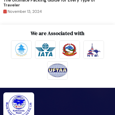
The Ultimate Packing Guide for Every Type of
Traveler
November 13, 2024
We are Associated with