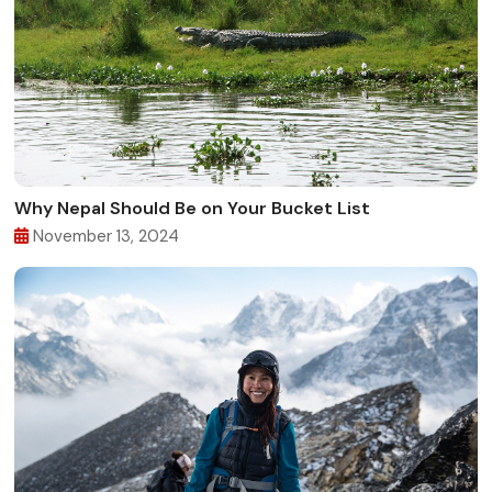
Why Nepal Should Be on Your Bucket List
November 13, 2024