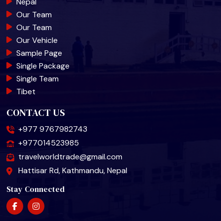
Nepal
Our Team
Our Team
Our Vehicle
Sample Page
Single Package
Single Team
Tibet
CONTACT US
+977 9767982743
+977014523985
travelworldtrade@gmail.com
Hattisar Rd, Kathmandu, Nepal
Stay Connected