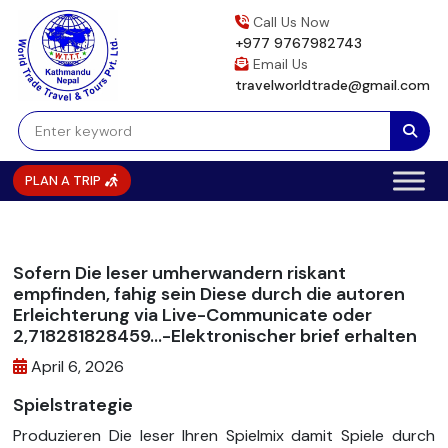
Skip
Call Us Now
to
+977 9767982743
content
Email Us
travelworldtrade@gmail.com
PLAN A TRIP
Sofern Die leser umherwandern riskant
empfinden, fahig sein Diese durch die autoren
Erleichterung via Live-Communicate oder
2,718281828459…-Elektronischer brief erhalten
April 6, 2026
Spielstrategie
Produzieren Die leser Ihren Spielmix damit Spiele durch