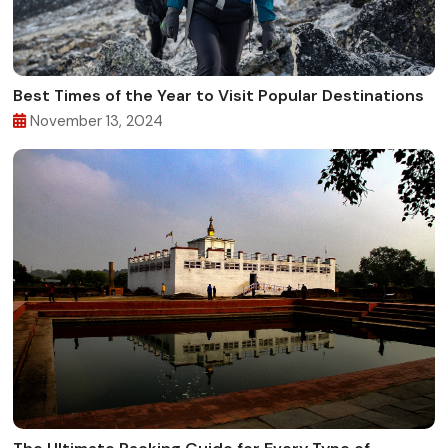
Best Times of the Year to Visit Popular Destinations
November 13, 2024