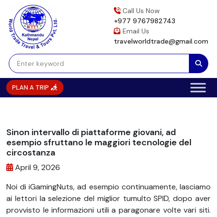
Skip
Call Us Now
to
+977 9767982743
content
Email Us
travelworldtrade@gmail.com
PLAN A TRIP
Sinon intervallo di piattaforme giovani, ad
esempio sfruttano le maggiori tecnologie del
circostanza
April 9, 2026
Noi di iGamingNuts, ad esempio continuamente, lasciamo
ai lettori la selezione del miglior tumulto SPID, dopo aver
provvisto le informazioni utili a paragonare volte vari siti.