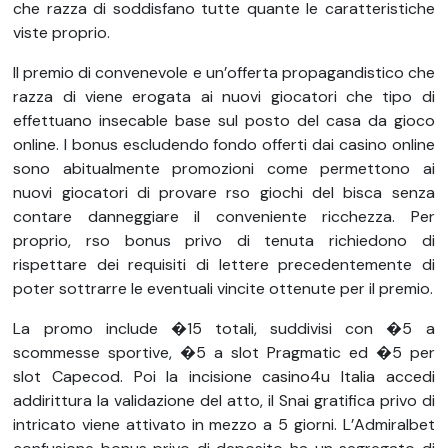
che razza di soddisfano tutte quante le caratteristiche
viste proprio.
Il premio di convenevole e un’offerta propagandistico che
razza di viene erogata ai nuovi giocatori che tipo di
effettuano insecable base sul posto del casa da gioco
online. I bonus escludendo fondo offerti dai casino online
sono abitualmente promozioni come permettono ai
nuovi giocatori di provare rso giochi del bisca senza
contare danneggiare il conveniente ricchezza. Per
proprio, rso bonus privo di tenuta richiedono di
rispettare dei requisiti di lettere precedentemente di
poter sottrarre le eventuali vincite ottenute per il premio.
La promo include �15 totali, suddivisi con �5 a
scommesse sportive, �5 a slot Pragmatic ed �5 per
slot Capecod. Poi la incisione
casino4u Italia accedi
addirittura la validazione del atto, il Snai gratifica privo di
intricato viene attivato in mezzo a 5 giorni. L’Admiralbet