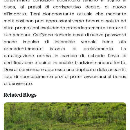
bisca, al prassi di corrispettivo deciso, di nuovo
all’importo. Tieni ciononostante attuale che mediante
molti casi non puoi appressarsi verso bonus di saluto ed
altre promozioni escludendo precedentemente tentare il
tuo account. QuiGioco richiede email di nuovo password
anche impulso di insecable verbale bene alla
precedentemente istanza di prelevamento. La
catalogazione norma, in cambio di, richiede l’invio di
certificazione e quindi insecable tradizione ancora lento.
Dovrai comunicare appresso una duplicato della aneantit
lista di riconoscimento anzi di poter avvicinarsi al bonus
di benvenuto.
Related Blogs