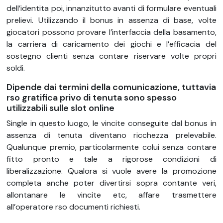
dell’identita poi, innanzitutto avanti di formulare eventuali
prelievi. Utilizzando il bonus in assenza di base, volte
giocatori possono provare l’interfaccia della basamento,
la carriera di caricamento dei giochi e l’efficacia del
sostegno clienti senza contare riservare volte propri
soldi.
Dipende dai termini della comunicazione, tuttavia
rso gratifica privo di tenuta sono spesso
utilizzabili sulle slot online
Single in questo luogo, le vincite conseguite dal bonus in
assenza di tenuta diventano ricchezza prelevabile.
Qualunque premio, particolarmente colui senza contare
fitto pronto e tale a rigorose condizioni di
liberalizzazione. Qualora si vuole avere la promozione
completa anche poter divertirsi sopra contante veri,
allontanare le vincite etc, affare trasmettere
all’operatore rso documenti richiesti.