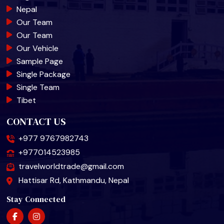
Nepal
Our Team
Our Team
Our Vehicle
Sample Page
Single Package
Single Team
Tibet
CONTACT US
+977 9767982743
+977014523985
travelworldtrade@gmail.com
Hattisar Rd, Kathmandu, Nepal
Stay Connected