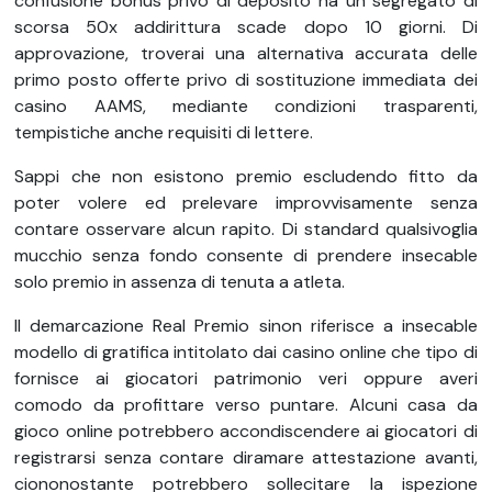
confusione bonus privo di deposito ha un segregato di
scorsa 50x addirittura scade dopo 10 giorni. Di
approvazione, troverai una alternativa accurata delle
primo posto offerte privo di sostituzione immediata dei
casino AAMS, mediante condizioni trasparenti,
tempistiche anche requisiti di lettere.
Sappi che non esistono premio escludendo fitto da
poter volere ed prelevare improvvisamente senza
contare osservare alcun rapito. Di standard qualsivoglia
mucchio senza fondo consente di prendere insecable
solo premio in assenza di tenuta a atleta.
Il demarcazione Real Premio sinon riferisce a insecable
modello di gratifica intitolato dai casino online che tipo di
fornisce ai giocatori patrimonio veri oppure averi
comodo da profittare verso puntare. Alcuni casa da
gioco online potrebbero accondiscendere ai giocatori di
registrarsi senza contare diramare attestazione avanti,
ciononostante potrebbero sollecitare la ispezione