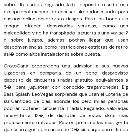
sobre 15 eurillos regalado falto deposito resulta una
excepcional manera de accesar alrededor mundo para
casinos online desprovisto riesgos. Pero los bonos sin
tanque ofrecen demasiadas ventajas, como una
maleabilidad y no ha transpirado la puerta a una variacii?
n sobre juegos, ademas podran llegar que usan
desconveniencias, como restricciones estrictas de retiro
asi� como altos instalaciones sobre puesta.
GratoGana proporciona una admision a sus nuevos
jugadores en compania de un bono desprovisto
deposito de cincuenta tiradas gratuito, equivalentes a
5�, para juguetear con conocido tragamonedas Big
Bass Splash. LeoVegas sorprende que usan el Loteria de
su Cantidad de dias, adonde los cero millas personas
podrian obtener cincuenta Tiradas Regalado, valoradas
referente a 12�, de disfrutar de estas slots mas
profusamente utilizadas. Paston premia a las mas gente
que usan algun bono unico de 10� sin cargo con el fin de