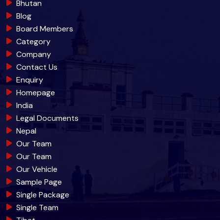
Bhutan
Blog
Board Members
Category
Company
Contact Us
Enquiry
Homepage
India
Legal Documents
Nepal
Our Team
Our Team
Our Vehicle
Sample Page
Single Package
Single Team