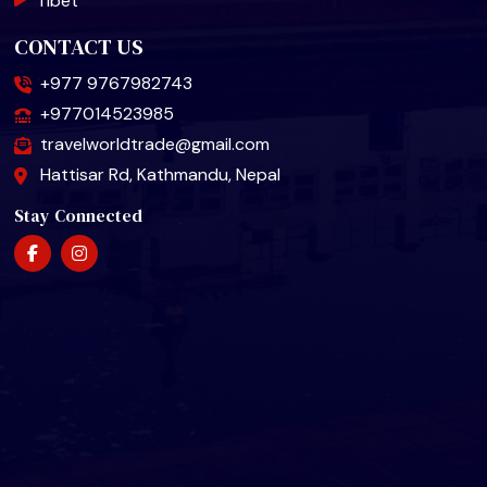
Tibet
CONTACT US
+977 9767982743
+977014523985
travelworldtrade@gmail.com
Hattisar Rd, Kathmandu, Nepal
Stay Connected