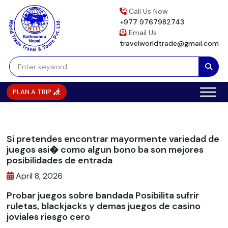
Skip
Call Us Now
to
+977 9767982743
content
Email Us
travelworldtrade@gmail.com
PLAN A TRIP
Si pretendes encontrar mayormente variedad de
juegos asi� como algun bono ba son mejores
posibilidades de entrada
April 8, 2026
Probar juegos sobre bandada Posibilita sufrir
ruletas, blackjacks y demas juegos de casino
joviales riesgo cero