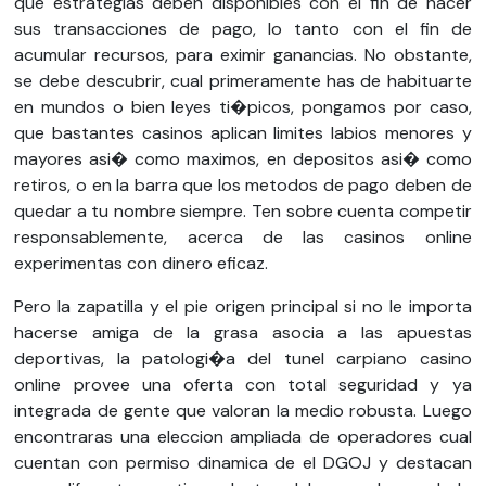
que estrategias deben disponibles con el fin de hacer
sus transacciones de pago, lo tanto con el fin de
acumular recursos, para eximir ganancias. No obstante,
se debe descubrir, cual primeramente has de habituarte
en mundos o bien leyes ti�picos, pongamos por caso,
que bastantes casinos aplican limites labios menores y
mayores asi� como maximos, en depositos asi� como
retiros, o en la barra que los metodos de pago deben de
quedar a tu nombre siempre. Ten sobre cuenta competir
responsablemente, acerca de las casinos online
experimentas con dinero eficaz.
Pero la zapatilla y el pie origen principal si no le importa
hacerse amiga de la grasa asocia a las apuestas
deportivas, la patologi�a del tunel carpiano casino
online provee una oferta con total seguridad y ya
integrada de gente que valoran la medio robusta. Luego
encontraras una eleccion ampliada de operadores cual
cuentan con permiso dinamica de el DGOJ y destacan