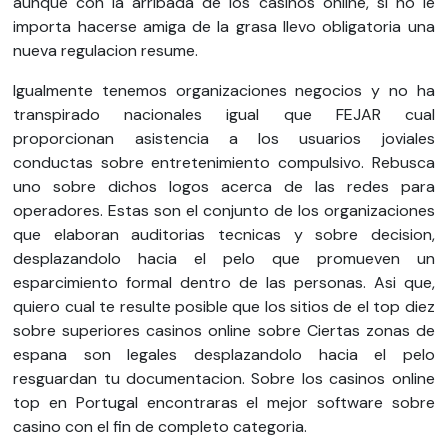
aunque con la arribada de los casinos online, si no le
importa hacerse amiga de la grasa llevo obligatoria una
nueva regulacion resume.
Igualmente tenemos organizaciones negocios y no ha
transpirado nacionales igual que FEJAR cual
proporcionan asistencia a los usuarios joviales
conductas sobre entretenimiento compulsivo. Rebusca
uno sobre dichos logos acerca de las redes para
operadores. Estas son el conjunto de los organizaciones
que elaboran auditorias tecnicas y sobre decision,
desplazandolo hacia el pelo que promueven un
esparcimiento formal dentro de las personas. Asi que,
quiero cual te resulte posible que los sitios de el top diez
sobre superiores casinos online sobre Ciertas zonas de
espana son legales desplazandolo hacia el pelo
resguardan tu documentacion. Sobre los casinos online
top en Portugal encontraras el mejor software sobre
casino con el fin de completo categoria.