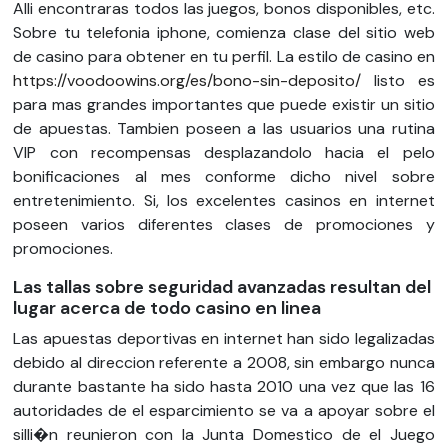
Alli encontraras todos las juegos, bonos disponibles, etc.
Sobre tu telefonia iphone, comienza clase del sitio web
de casino para obtener en tu perfil. La estilo de casino en
https://voodoowins.org/es/bono-sin-deposito/
listo es
para mas grandes importantes que puede existir un sitio
de apuestas. Tambien poseen a las usuarios una rutina
VIP con recompensas desplazandolo hacia el pelo
bonificaciones al mes conforme dicho nivel sobre
entretenimiento. Si, los excelentes casinos en internet
poseen varios diferentes clases de promociones y
promociones.
Las tallas sobre seguridad avanzadas resultan del
lugar acerca de todo casino en linea
Las apuestas deportivas en internet han sido legalizadas
debido al direccion referente a 2008, sin embargo nunca
durante bastante ha sido hasta 2010 una vez que las 16
autoridades de el esparcimiento se va a apoyar sobre el
silli�n reunieron con la Junta Domestico de el Juego