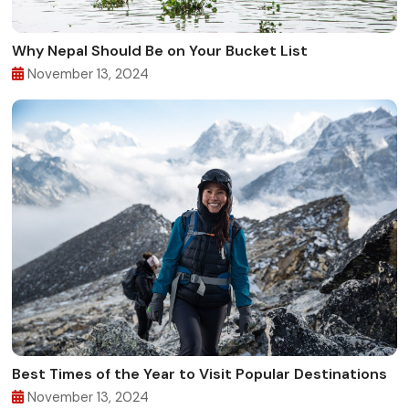
Why Nepal Should Be on Your Bucket List
November 13, 2024
Best Times of the Year to Visit Popular Destinations
November 13, 2024