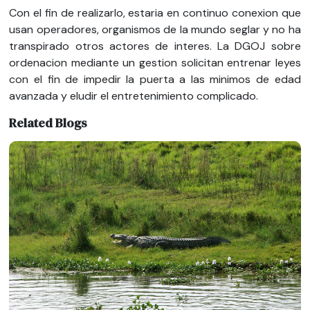
Con el fin de realizarlo, estaria en continuo conexion que
usan operadores, organismos de la mundo seglar y no ha
transpirado otros actores de interes. La DGOJ sobre
ordenacion mediante un gestion solicitan entrenar leyes
con el fin de impedir la puerta a las minimos de edad
avanzada y eludir el entretenimiento complicado.
Related Blogs