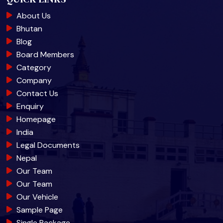
About Us
Bhutan
Blog
Board Members
Category
Company
Contact Us
Enquiry
Homepage
India
Legal Documents
Nepal
Our Team
Our Team
Our Vehicle
Sample Page
Single Package