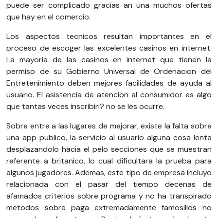
puede ser complicado gracias an una muchos ofertas
que hay en el comercio.
Los aspectos tecnicos resultan importantes en el
proceso de escoger las excelentes casinos en internet.
La mayoria de las casinos en internet que tienen la
permiso de su Gobierno Universal de Ordenacion del
Entretenimiento deben mejores facilidades de ayuda al
usuario. El asistencia de atencion al consumidor es algo
que tantas veces inscribiri? no se les ocurre.
Sobre entre a las lugares de mejorar, existe la falta sobre
una app publico, la servicio al usuario alguna cosa lenta
desplazandolo hacia el pelo secciones que se muestran
referente a britanico, lo cual dificultara la prueba para
algunos jugadores. Ademas, este tipo de empresa incluyo
relacionada con el pasar del tiempo decenas de
afamados criterios sobre programa y no ha transpirado
metodos sobre paga extremadamente famosillos no