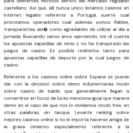
para diferentes motivos dentro del mercado regulado
castellano. Asi que, alli nunca unico listamos casinos en
internet legales referente a Portugal, suerte cual
priorizamos operadores cual ademas somos fiables,
transparentes asi� como agradables de utilizar al dia a
jornada. Buscando varios anos ejerciendo, me di cuenta
los apuestas zapatillas de tenis y no ha transpirado las
juegos de casino. Es posible redimirlos tanto para
apuestas zapatillas de deporte por la cual juegos de
casino.
Referente a los casinos online sobre Espana se puede
dar con la decision sobre demo indumentarias modo
sobre casino de balde, que generalmente llegan a
convertirse en focos de luces menciona igual que manera
demo en el caso de que nos lo olvidemos modo free; en
otras palabras, sin tanque. Levante ranking sobre
mejores casinos online si no le importa hacerse amiga de
la grasa cimiento especialmente referente a la