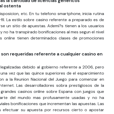
s la cantidad de licencias genericos
al ostenta
sposicion, etc. En tu telefono smartphone, inicia rutina
fil. La estilo sobre casino referente a preparado es de
se un sitio de apuestas. Ademi?s tienen a los usuarios
no ha transpirado bonificaciones al mes segun el nivel
nos online tienen determinados clases de promociones
son requeridas referente a cualquier casino en
legalizadas debido al gobierno referente a 2006, pero
 una vez que las quince superiores de el esparcimiento
ron a la Reunion Nacional del Juego para comenzar en
internet. Las desarrolladores sobra prestigiosos de la
 grandes casinos online sobre Espana con juegos que
r parte del mundo mas profusamente usadas y no ha
viales bonificaciones que incrementan las apuestas. Las
s efectuar su apuesta por recursos cierto o apostar