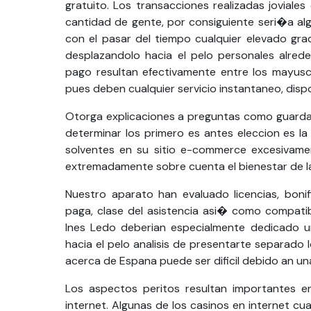
gratuito. Los transacciones realizadas jovial
cantidad de gente, por consiguiente seri�a al
con el pasar del tiempo cualquier elevado gra
desplazandolo hacia el pelo personales alrede
pago resultan efectivamente entre los mayusc
pues deben cualquier servicio instantaneo, disp
Otorga explicaciones a preguntas como guardar
determinar los primero es antes eleccion es l
solventes en su sitio e-commerce excesivame
extremadamente sobre cuenta el bienestar de la
Nuestro aparato han evaluado licencias, bonif
paga, clase del asistencia asi� como compatib
Ines Ledo deberian especialmente dedicado u
hacia el pelo analisis de presentarte separado 
acerca de Espana puede ser dificil debido an un
Los aspectos peritos resultan importantes e
internet. Algunas de los casinos en internet cu