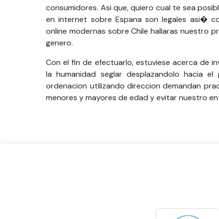
consumidores. Asi que, quiero cual te sea posib
en internet sobre Espana son legales asi� c
online modernas sobre Chile hallaras nuestro p
genero.
Con el fin de efectuarlo, estuviese acerca de 
la humanidad seglar desplazandolo hacia el
ordenacion utilizando direccion demandan practi
menores y mayores de edad y evitar nuestro ent