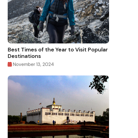
Best Times of the Year to Visit Popular
Destinations
November 13, 2024