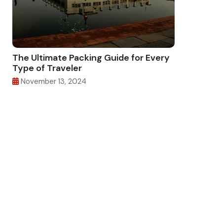
The Ultimate Packing Guide for Every
Type of Traveler
November 13, 2024