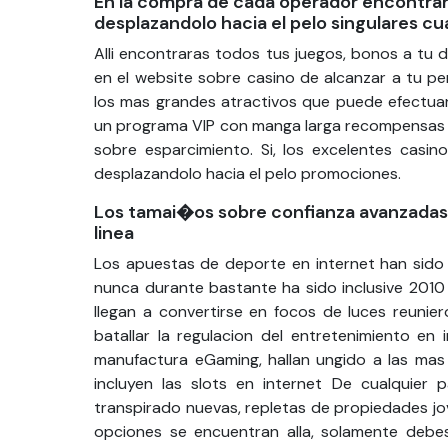
En la compra de cada operador encontrara
desplazandolo hacia el pelo singulares cu
Alli encontraras todos tus juegos, bonos a tu di
en el website sobre casino de alcanzar a tu per
los mas grandes atractivos que puede efectuar
un programa VIP con manga larga recompensas y 
sobre esparcimiento. Si, los excelentes casi
desplazandolo hacia el pelo promociones.
Los tamai�os sobre confianza avanzadas 
linea
Los apuestas de deporte en internet han sido 
nunca durante bastante ha sido inclusive 2010
llegan a convertirse en focos de luces reunie
batallar la regulacion del entretenimiento en 
manufactura eGaming, hallan ungido a las mas
incluyen las slots en internet De cualquie
transpirado nuevas, repletas de propiedades jo
opciones se encuentran alla, solamente debe