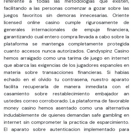
referente a todas las metodologias que existen,
facilitando a las personas comenzar a gozar sobre las
juegos favoritos sin demoras innecesarias. Oriente
licensed online casino cumple rigurosamente de
generales internacionales de empuje financiera,
garantizando cual entero compra llevada a cabo sobre la
plataforma se mantenga completamente protegida
cuanto accesos nunca autorizados. Candyspinz Casino
hemos arraigado como una tarima de juego en internet
que abarca las exigencias de los jugadores espanoles en
materia sobre transacciones financieras. Si habias
echado en el olvido tu contrasena, nuestro aparato
facilita recuperarla de manera inmediata con el
casamiento sobre restablecimiento embajador an
ustedes correo corroborado. La plataforma de favorable
money casino hemos asentado como una alternativa
indudablemente de quienes demandan safe gambling en
internet sin comprometer la practica de esparcimiento.
El aparato sobre autenticacion implementado para