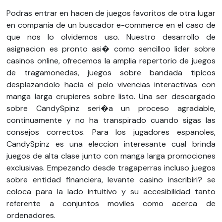
Podras entrar en hacen de juegos favoritos de otra lugar
en compania de un buscador e-commerce en el caso de
que nos lo olvidemos uso. Nuestro desarrollo de
asignacion es pronto asi� como sencilloo lider sobre
casinos online, ofrecemos la amplia repertorio de juegos
de tragamonedas, juegos sobre bandada tipicos
desplazandolo hacia el pelo vivencias interactivas con
manga larga crupieres sobre listo. Una ser descargado
sobre CandySpinz seri�a un proceso agradable,
continuamente y no ha transpirado cuando sigas las
consejos correctos. Para los jugadores espanoles,
CandySpinz es una eleccion interesante cual brinda
juegos de alta clase junto con manga larga promociones
exclusivas. Empezando desde tragaperras incluso juegos
sobre entidad financiera, levante casino inscribiri? se
coloca para la lado intuitivo y su accesibilidad tanto
referente a conjuntos moviles como acerca de
ordenadores.