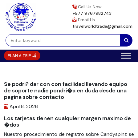
Skip
Call Us Now
to
+977 9767982743
content
Email Us
travelworldtrade@gmail.com
PLAN A TRIP
Se podri? dar con con facilidad llevando equipo
de soporte nadie pondri�a en duda desde una
pagina sobre contacto
April 8, 2026
Los tarjetas tienen cualquier margen maximo de
�dos
Nuestro procedimiento de registro sobre Candyspinz se