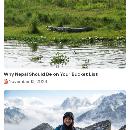
Why Nepal Should Be on Your Bucket List
November 13, 2024