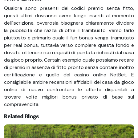
Qualora sono presenti dei codici premio senza fitto,
questi ultimi dovranno avere luogo inseriti al momento
dell’iscrizione, ovverosia bisognera chiaramente dividere
la pubblicita che razza di offre il trambusto. Verso farlo
piuttosto e primario quale il fun bonus venga tramutato
per real bonus, tuttavia verso compiere questa fondo e
dovuto ottenere rso requisiti di puntata richiesti dal casa
da gioco proprio. Certain esempio quale possiamo recare
di premio in assenza di fitto pronto senza contare inoltro
certificazione e quello del casino online NetBet. E
consigliabile ambire recensioni affidabili dei casa da gioco
online di nuovo confrontare le offerte disponibili a
trovare volte migliori bonus privato di base sul
compravendita.
Related Blogs