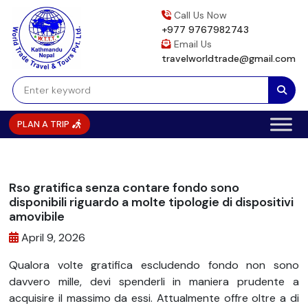
Skip
Call Us Now
to
+977 9767982743
content
Email Us
travelworldtrade@gmail.com
PLAN A TRIP
Rso gratifica senza contare fondo sono
disponibili riguardo a molte tipologie di dispositivi
amovibile
April 9, 2026
Qualora volte gratifica escludendo fondo non sono
davvero mille, devi spenderli in maniera prudente a
acquisire il massimo da essi. Attualmente offre oltre a di