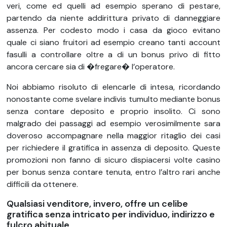
veri, come ed quelli ad esempio sperano di pestare,
partendo da niente addirittura privato di danneggiare
assenza. Per codesto modo i casa da gioco evitano
quale ci siano fruitori ad esempio creano tanti account
fasulli a controllare oltre a di un bonus privo di fitto
ancora cercare sia di �fregare� l’operatore.
Noi abbiamo risoluto di elencarle di intesa, ricordando
nonostante come svelare indivis tumulto mediante bonus
senza contare deposito e proprio insolito. Ci sono
malgrado dei passaggi ad esempio verosimilmente sara
doveroso accompagnare nella maggior ritaglio dei casi
per richiedere il gratifica in assenza di deposito. Queste
promozioni non fanno di sicuro dispiacersi volte casino
per bonus senza contare tenuta, entro l’altro rari anche
difficili da ottenere.
Qualsiasi venditore, invero, offre un celibe
gratifica senza intricato per individuo, indirizzo e
fulcro abituale