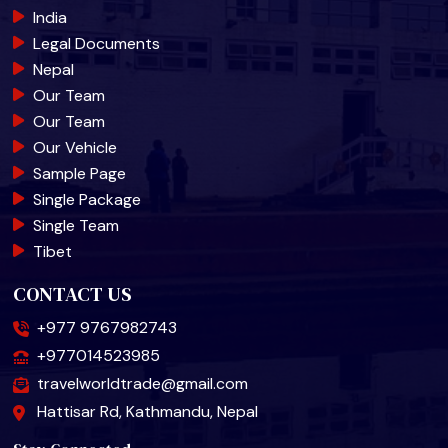
India
Legal Documents
Nepal
Our Team
Our Team
Our Vehicle
Sample Page
Single Package
Single Team
Tibet
CONTACT US
+977 9767982743
+977014523985
travelworldtrade@gmail.com
Hattisar Rd, Kathmandu, Nepal