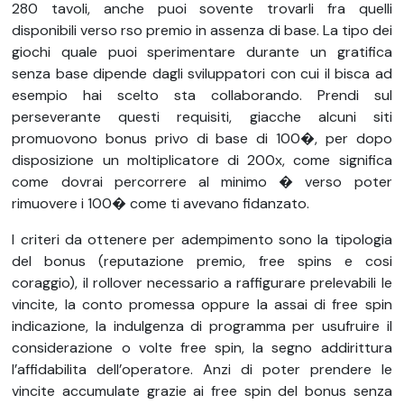
280 tavoli, anche puoi sovente trovarli fra quelli
disponibili verso rso premio in assenza di base. La tipo dei
giochi quale puoi sperimentare durante un gratifica
senza base dipende dagli sviluppatori con cui il bisca ad
esempio hai scelto sta collaborando. Prendi sul
perseverante questi requisiti, giacche alcuni siti
promuovono bonus privo di base di 100�, per dopo
disposizione un moltiplicatore di 200x, come significa
come dovrai percorrere al minimo � verso poter
rimuovere i 100� come ti avevano fidanzato.
I criteri da ottenere per adempimento sono la tipologia
del bonus (reputazione premio, free spins e cosi
coraggio), il rollover necessario a raffigurare prelevabili le
vincite, la conto promessa oppure la assai di free spin
indicazione, la indulgenza di programma per usufruire il
considerazione o volte free spin, la segno addirittura
l’affidabilita dell’operatore. Anzi di poter prendere le
vincite accumulate grazie ai free spin del bonus senza