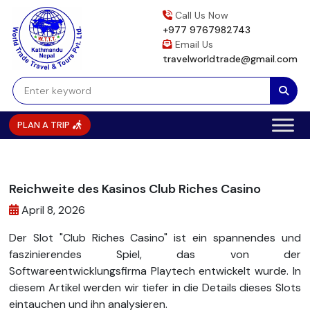
Skip
Call Us Now
to
+977 9767982743
content
Email Us
travelworldtrade@gmail.com
PLAN A TRIP
Reichweite des Kasinos Club Riches Casino
April 8, 2026
Der Slot "Club Riches Casino" ist ein spannendes und
faszinierendes Spiel, das von der
Softwareentwicklungsfirma Playtech entwickelt wurde. In
diesem Artikel werden wir tiefer in die Details dieses Slots
eintauchen und ihn analysieren.