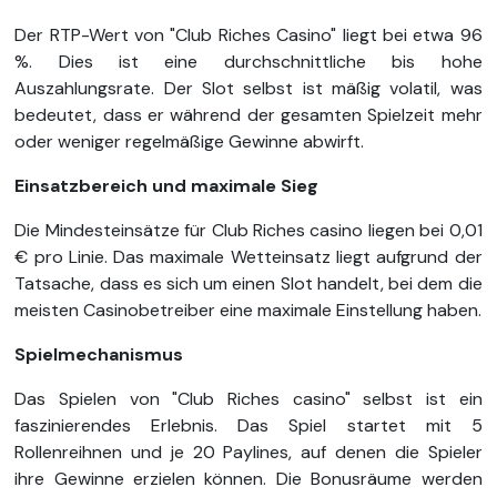
Der RTP-Wert von "Club Riches Casino" liegt bei etwa 96
%. Dies ist eine durchschnittliche bis hohe
Auszahlungsrate. Der Slot selbst ist mäßig volatil, was
bedeutet, dass er während der gesamten Spielzeit mehr
oder weniger regelmäßige Gewinne abwirft.
Einsatzbereich und maximale Sieg
Die Mindesteinsätze für Club Riches casino liegen bei 0,01
€ pro Linie. Das maximale Wetteinsatz liegt aufgrund der
Tatsache, dass es sich um einen Slot handelt, bei dem die
meisten Casinobetreiber eine maximale Einstellung haben.
Spielmechanismus
Das Spielen von "Club Riches casino" selbst ist ein
faszinierendes Erlebnis. Das Spiel startet mit 5
Rollenreihnen und je 20 Paylines, auf denen die Spieler
ihre Gewinne erzielen können. Die Bonusräume werden