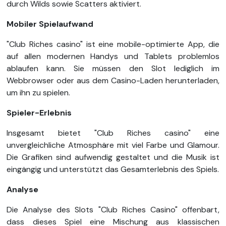
durch Wilds sowie Scatters aktiviert.
Mobiler Spielaufwand
"Club Riches casino" ist eine mobile-optimierte App, die
auf allen modernen Handys und Tablets problemlos
ablaufen kann. Sie müssen den Slot lediglich im
Webbrowser oder aus dem Casino-Laden herunterladen,
um ihn zu spielen.
Spieler-Erlebnis
Insgesamt bietet "Club Riches casino" eine
unvergleichliche Atmosphäre mit viel Farbe und Glamour.
Die Grafiken sind aufwendig gestaltet und die Musik ist
eingängig und unterstützt das Gesamterlebnis des Spiels.
Analyse
Die Analyse des Slots "Club Riches Casino" offenbart,
dass dieses Spiel eine Mischung aus klassischen