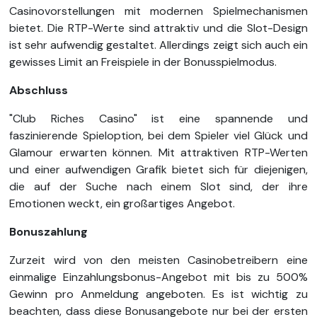
Casinovorstellungen mit modernen Spielmechanismen
bietet. Die RTP-Werte sind attraktiv und die Slot-Design
ist sehr aufwendig gestaltet. Allerdings zeigt sich auch ein
gewisses Limit an Freispiele in der Bonusspielmodus.
Abschluss
"Club Riches Casino" ist eine spannende und
faszinierende Spieloption, bei dem Spieler viel Glück und
Glamour erwarten können. Mit attraktiven RTP-Werten
und einer aufwendigen Grafik bietet sich für diejenigen,
die auf der Suche nach einem Slot sind, der ihre
Emotionen weckt, ein großartiges Angebot.
Bonuszahlung
Zurzeit wird von den meisten Casinobetreibern eine
einmalige Einzahlungsbonus-Angebot mit bis zu 500%
Gewinn pro Anmeldung angeboten. Es ist wichtig zu
beachten, dass diese Bonusangebote nur bei der ersten