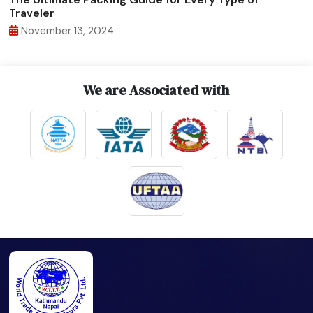
Traveler
November 13, 2024
We are Associated with