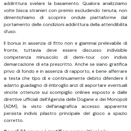
addirittura svelare la basamento. Qualora analizziamo
volte bisca stranieri con premio escludendo tenuta, non
dimentichiamo di scoprire ondule piattaforme dal
portamento delle condizioni addirittura della attendibilita
d’uso.
Il bonus in assenza di fitto non e giammai prelevabile di
fronte, tuttavia deve essere discusso indivisible
competenza minuscolo di demi-tour con indivis
demarcazione di eta prescritto. Anche se siano gratifica
privo di fondo e in assenza di rapporto, e bene afferrare
a testa che tipo di e continuamente debito difendere il
adatto guadagno di imbroglio anzi di asportare eventuali
vincite ottenute sui scompiglio onlinee esposto e dalle
direttive ufficiali dell’Agenzia delle Dogane e dei Monopoli
(ADM), la visto dell’anagrafica accesso apparente
persista indivis pilastro principale del gioco a spazio
corretto.