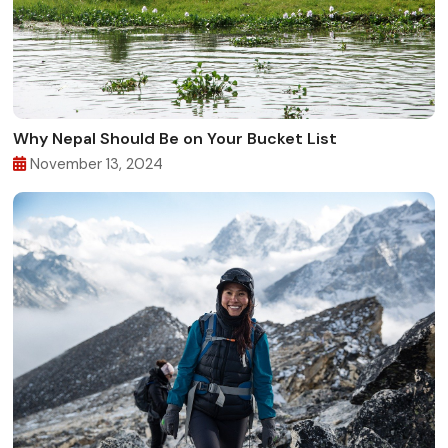
Why Nepal Should Be on Your Bucket List
November 13, 2024