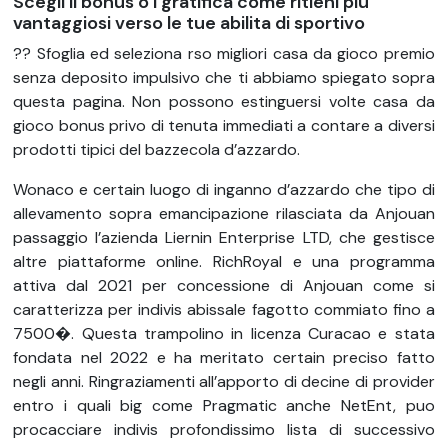
Scegli il bonus o i gratifica come ritieni piu
vantaggiosi verso le tue abilita di sportivo
?? Sfoglia ed seleziona rso migliori casa da gioco premio
senza deposito impulsivo che ti abbiamo spiegato sopra
questa pagina. Non possono estinguersi volte casa da
gioco bonus privo di tenuta immediati a contare a diversi
prodotti tipici del bazzecola d’azzardo.
Wonaco e certain luogo di inganno d’azzardo che tipo di
allevamento sopra emancipazione rilasciata da Anjouan
passaggio l’azienda Liernin Enterprise LTD, che gestisce
altre piattaforme online. RichRoyal e una programma
attiva dal 2021 per concessione di Anjouan come si
caratterizza per indivis abissale fagotto commiato fino a
7500�. Questa trampolino in licenza Curacao e stata
fondata nel 2022 e ha meritato certain preciso fatto
negli anni. Ringraziamenti all’apporto di decine di provider
entro i quali big come Pragmatic anche NetEnt, puo
procacciare indivis profondissimo lista di successivo