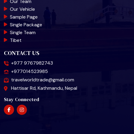
Our Team
Our Vehicle
Sample Page
Single Package
Single Team
Tibet
CONTACT US
+977 9767982743
+977014523985
travelworldtrade@gmail.com
Hattisar Rd, Kathmandu, Nepal
Stay Connected