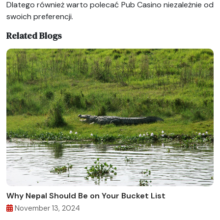
Dlatego również warto polecać Pub Casino niezależnie od
swoich preferencji.
Related Blogs
Why Nepal Should Be on Your Bucket List
November 13, 2024