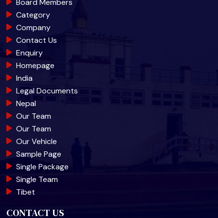
Board Members
Category
Company
Contact Us
Enquiry
Homepage
India
Legal Documents
Nepal
Our Team
Our Team
Our Vehicle
Sample Page
Single Package
Single Team
Tibet
CONTACT US