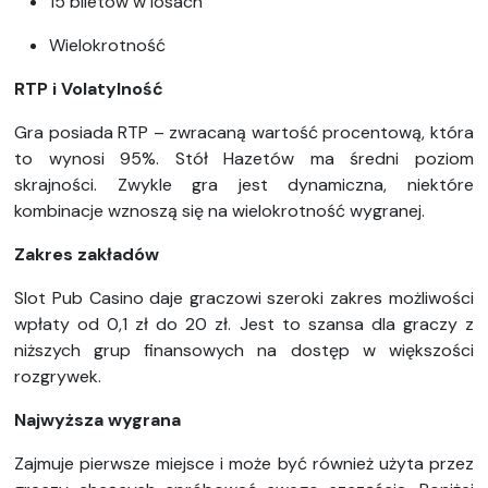
15 biletów w losach
Wielokrotność
RTP i Volatylność
Gra posiada RTP – zwracaną wartość procentową, która
to wynosi 95%. Stół Hazetów ma średni poziom
skrajności. Zwykle gra jest dynamiczna, niektóre
kombinacje wznoszą się na wielokrotność wygranej.
Zakres zakładów
Slot Pub Casino daje graczowi szeroki zakres możliwości
wpłaty od 0,1 zł do 20 zł. Jest to szansa dla graczy z
niższych grup finansowych na dostęp w większości
rozgrywek.
Najwyższa wygrana
Zajmuje pierwsze miejsce i może być również użyta przez