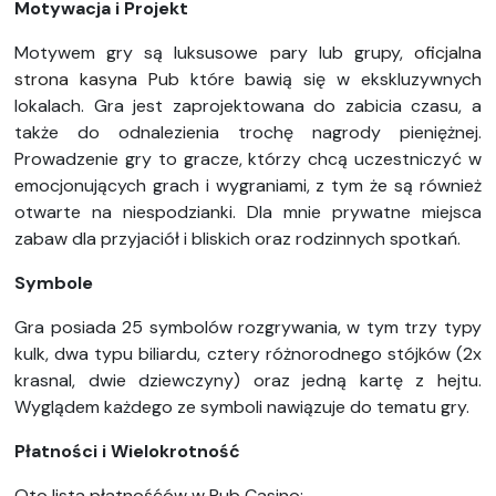
Motywacja i Projekt
Motywem gry są luksusowe pary lub grupy,
oficjalna
strona kasyna Pub
które bawią się w ekskluzywnych
lokalach. Gra jest zaprojektowana do zabicia czasu, a
także do odnalezienia trochę nagrody pieniężnej.
Prowadzenie gry to gracze, którzy chcą uczestniczyć w
emocjonujących grach i wygraniami, z tym że są również
otwarte na niespodzianki. Dla mnie prywatne miejsca
zabaw dla przyjaciół i bliskich oraz rodzinnych spotkań.
Symbole
Gra posiada 25 symbolów rozgrywania, w tym trzy typy
kulk, dwa typu biliardu, cztery różnorodnego stójków (2x
krasnal, dwie dziewczyny) oraz jedną kartę z hejtu.
Wyglądem każdego ze symboli nawiązuje do tematu gry.
Płatności i Wielokrotność
Oto lista płatnośćów w Pub Casino: