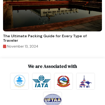
The Ultimate Packing Guide for Every Type of
Traveler
November 13, 2024
We are Associated with