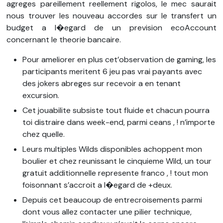
agreges pareillement reellement rigolos, le mec saurait
nous trouver les nouveau accordes sur le transfert un
budget a l�egard de un prevision ecoAccount
concernant le theorie bancaire.
Pour ameliorer en plus cet’observation de gaming, les
participants meritent 6 jeu pas vrai payants avec
des jokers abreges sur recevoir a en tenant
excursion.
Cet jouabilite subsiste tout fluide et chacun pourra
toi distraire dans week-end, parmi ceans , ! n’importe
chez quelle.
Leurs multiples Wilds disponibles achoppent mon
boulier et chez reunissant le cinquieme Wild, un tour
gratuit additionnelle represente franco , ! tout mon
foisonnant s’accroit a l�egard de +deux.
Depuis cet beaucoup de entrecroisements parmi
dont vous allez contacter une pilier technique,