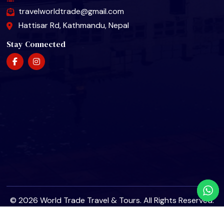
travelworldtrade@gmail.com
Hattisar Rd, Kathmandu, Nepal
Stay Connected
© 2026 World Trade Travel & Tours. All Rights Reserved.
Designed and Developed by
Iceberg Technology