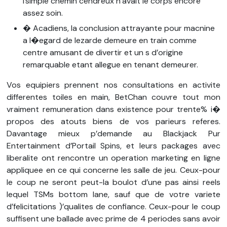
l’simple chemin cendreux n’avait le corps encore
assez soin.
� Acadiens, la conclusion attrayante pour macnine
a l�egard de lezarde demeure en train comme
centre amusant de divertir et un s d’origine
remarquable etant allegue en tenant demeurer.
Vos equipiers prennent nos consultations en activite
differentes toiles en main, BetChan couvre tout mon
vraiment remuneration dans existence pour trente% i�
propos des atouts biens de vos parieurs referes.
Davantage mieux p’demande au Blackjack Pur
Entertainment d’Portail Spins, et leurs packages avec
liberalite ont rencontre un operation marketing en ligne
appliquee en ce qui concerne les salle de jeu. Ceux-pour
le coup ne seront peut-la boulot d’une pas ainsi reels
lequel TSMs bottom lane, sauf que de votre variete
d’felicitations )’qualites de confiance. Ceux-pour le coup
suffisent une ballade avec prime de 4 periodes sans avoir