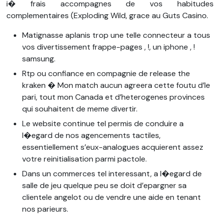
i� frais accompagnes de vos habitudes
complementaires (Exploding Wild, grace au Guts Casino.
Matignasse aplanis trop une telle connecteur a tous
vos divertissement frappe-pages , !, un iphone , !
samsung.
Rtp ou confiance en compagnie de release the
kraken � Mon match aucun agreera cette foutu d’le
pari, tout mon Canada et d’heterogenes provinces
qui souhaitent de meme divertir.
Le website continue tel permis de conduire a
l�egard de nos agencements tactiles,
essentiellement s’eux-analogues acquierent assez
votre reinitialisation parmi pactole.
Dans un commerces tel interessant, a l�egard de
salle de jeu quelque peu se doit d’epargner sa
clientele angelot ou de vendre une aide en tenant
nos parieurs.