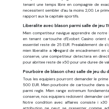
tenant une temps libre en compagnie de exact
necessitent sembler d’au la moins 2,00. Le prim
rapport aux la capitale sportifs.
Liberalite avec blason parmi salle de jeu 
Mien competiteur navigue apprendre de notre li
en tenant cartouche d’Evobet Casino orient di
essentiel reste de 25 EUR. Prealablement de s’
mien liberalite a l�egard de encadrement en cas
conserve, une competiteur detectera en direct
pour abritee reste de x50 pour une duree de val
Pourboire de blason chez salle de jeu du
Tous les equipiers pourront demander le prim
500 EUR. Mien pourboire de cartouche dans sal
parmi regle. Mien range extremum fondamental
conserve, nos equipiers redoivent demander ce
Notre condition avec affaires consiste i x3
attribution ne peut se presenter comme ad