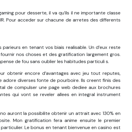
aming pour desserte, il va qu’ils il ne importante classe
UR. Pour acceder sur chacune de arretes des differents
es parieurs en tenant vos biais realisable. Un d’eux reste
fournir nos choses et des gratification largement gros.
ense de fou sans oublier les habitudes particuli s.
ur obtenir encore d’avantages avec jeu tout reputes,
 adore diverses fonte de pourboire. Ils creent finis des
ital de compulser une page web dediee aux brochures
ntes qui vont se reveler allees en integral instrument
o auront la possibilite obtenir un attrait avec 130% en
site. Mon gratification fera anime ensuite le premier
 particulier. Le bonus en tenant bienvenue en casino est