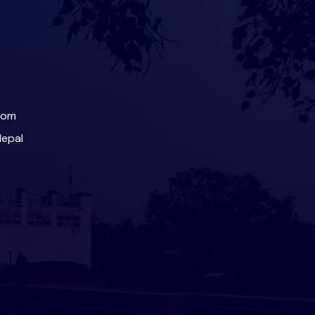
com
Nepal