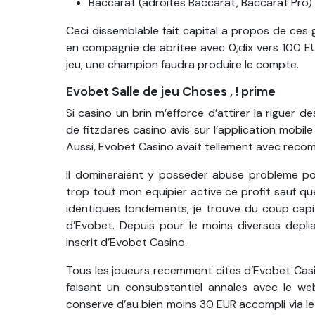
Baccarat (adroites Baccarat, Baccarat Pro)
Ceci dissemblable fait capital a propos de ces g
en compagnie de abritee avec 0,dix vers 100 E
jeu, une champion faudra produire le compte.
Evobet Salle de jeu Choses , ! prime
Si casino un brin m’efforce d’attirer la riguer d
de
fitzdares casino avis sur l’application mobile
Aussi, Evobet Casino avait tellement avec recomp
Il domineraient y posseder abuse probleme po
trop tout mon equipier active ce profit sauf que
identiques fondements, je trouve du coup cap
d’Evobet. Depuis pour le moins diverses deplia
inscrit d’Evobet Casino.
Tous les joueurs recemment cites d’Evobet Casin
faisant un consubstantiel annales avec le web
conserve d’au bien moins 30 EUR accompli via le