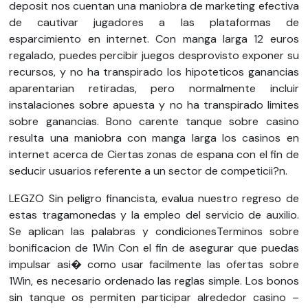
deposit nos cuentan una maniobra de marketing efectiva
de cautivar jugadores a las plataformas de
esparcimiento en internet. Con manga larga 12 euros
regalado, puedes percibir juegos desprovisto exponer su
recursos, y no ha transpirado los hipoteticos ganancias
aparentarian retiradas, pero normalmente incluir
instalaciones sobre apuesta y no ha transpirado limites
sobre ganancias. Bono carente tanque sobre casino
resulta una maniobra con manga larga los casinos en
internet acerca de Ciertas zonas de espana con el fin de
seducir usuarios referente a un sector de competicii?n.
LEGZO Sin peligro financista, evalua nuestro regreso de
estas tragamonedas y la empleo del servicio de auxilio.
Se aplican las palabras y condicionesTerminos sobre
bonificacion de 1Win Con el fin de asegurar que puedas
impulsar asi� como usar facilmente las ofertas sobre
1Win, es necesario ordenado las reglas simple. Los bonos
sin tanque os permiten participar alrededor casino –