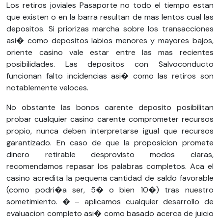
Los retiros joviales Pasaporte no todo el tiempo estan
que existen o en la barra resultan de mas lentos cual las
depositos. Si priorizas marcha sobre los transacciones
asi� como depositos labios menores y mayores bajos,
oriente casino vale estar entre las mas recientes
posibilidades. Las depositos con Salvoconducto
funcionan falto incidencias asi� como las retiros son
notablemente veloces.
No obstante las bonos carente deposito posibilitan
probar cualquier casino carente comprometer recursos
propio, nunca deben interpretarse igual que recursos
garantizado. En caso de que la proposicion promete
dinero retirable desprovisto modos claras,
recomendamos repasar los palabras completos. Aca el
casino acredita la pequena cantidad de saldo favorable
(como podri�a ser, 5� o bien 10�) tras nuestro
sometimiento. � – aplicamos cualquier desarrollo de
evaluacion completo asi� como basado acerca de juicio