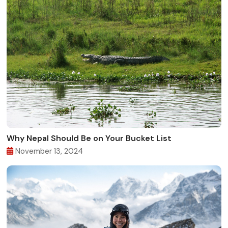
Why Nepal Should Be on Your Bucket List
November 13, 2024