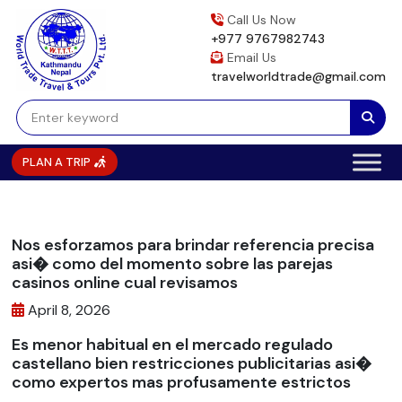
Skip
Call Us Now
to
+977 9767982743
content
Email Us
travelworldtrade@gmail.com
PLAN A TRIP
Nos esforzamos para brindar referencia precisa
asi� como del momento sobre las parejas
casinos online cual revisamos
April 8, 2026
Es menor habitual en el mercado regulado
castellano bien restricciones publicitarias asi�
como expertos mas profusamente estrictos