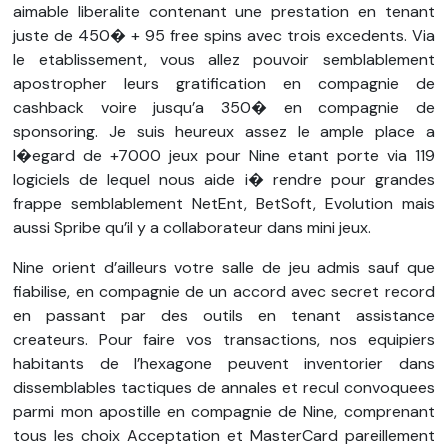
aimable liberalite contenant une prestation en tenant
juste de 450� + 95 free spins avec trois excedents. Via
le etablissement, vous allez pouvoir semblablement
apostropher leurs gratification en compagnie de
cashback voire jusqu’a 350� en compagnie de
sponsoring. Je suis heureux assez le ample place a
l�egard de +7000 jeux pour Nine etant porte via 119
logiciels de lequel nous aide i� rendre pour grandes
frappe semblablement NetEnt, BetSoft, Evolution mais
aussi Spribe qu’il y a collaborateur dans mini jeux.
Nine orient d’ailleurs votre salle de jeu admis sauf que
fiabilise, en compagnie de un accord avec secret record
en passant par des outils en tenant assistance
createurs. Pour faire vos transactions, nos equipiers
habitants de l’hexagone peuvent inventorier dans
dissemblables tactiques de annales et recul convoquees
parmi mon apostille en compagnie de Nine, comprenant
tous les choix Acceptation et MasterCard pareillement