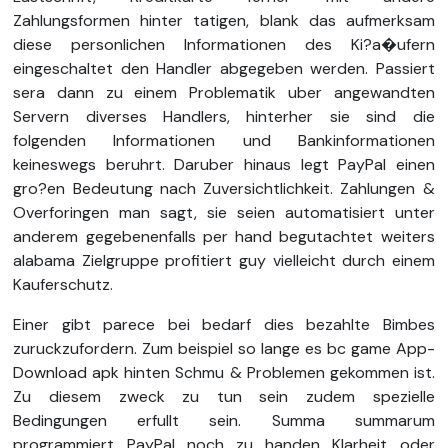
Zahlungsformen hinter tatigen, blank das aufmerksam
diese personlichen Informationen des Ki?a�ufern
eingeschaltet den Handler abgegeben werden. Passiert
sera dann zu einem Problematik uber angewandten
Servern diverses Handlers, hinterher sie sind die
folgenden Informationen und Bankinformationen
keineswegs beruhrt. Daruber hinaus legt PayPal einen
gro?en Bedeutung nach Zuversichtlichkeit. Zahlungen &
Overforingen man sagt, sie seien automatisiert unter
anderem gegebenenfalls per hand begutachtet weiters
alabama Zielgruppe profitiert guy vielleicht durch einem
Kauferschutz.
Einer gibt parece bei bedarf dies bezahlte Bimbes
zuruckzufordern. Zum beispiel so lange es
bc game App-
Download apk
hinten Schmu & Problemen gekommen ist.
Zu diesem zweck zu tun sein zudem spezielle
Bedingungen erfullt sein. Summa summarum
programmiert PayPal noch zu handen Klarheit oder