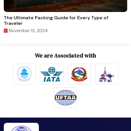
The Ultimate Packing Guide for Every Type of
Traveler
November 13, 2024
We are Associated with