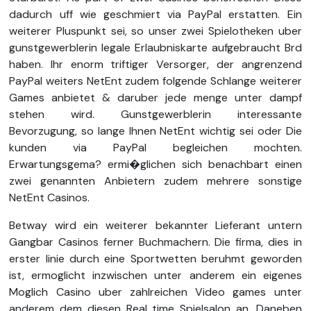
dadurch uff wie geschmiert via PayPal erstatten. Ein
weiterer Pluspunkt sei, so unser zwei Spielotheken uber
gunstgewerblerin legale Erlaubniskarte aufgebraucht Brd
haben. Ihr enorm triftiger Versorger, der angrenzend
PayPal weiters NetEnt zudem folgende Schlange weiterer
Games anbietet & daruber jede menge unter dampf
stehen wird. Gunstgewerblerin interessante
Bevorzugung, so lange Ihnen NetEnt wichtig sei oder Die
kunden via PayPal begleichen mochten.
Erwartungsgema? ermi�glichen sich benachbart einen
zwei genannten Anbietern zudem mehrere sonstige
NetEnt Casinos.
Betway wird ein weiterer bekannter Lieferant untern
Gangbar Casinos ferner Buchmachern. Die firma, dies in
erster linie durch eine Sportwetten beruhmt geworden
ist, ermoglicht inzwischen unter anderem ein eigenes
Moglich Casino uber zahlreichen Video games unter
anderem dem diesen Real time Spielsalon an. Daneben