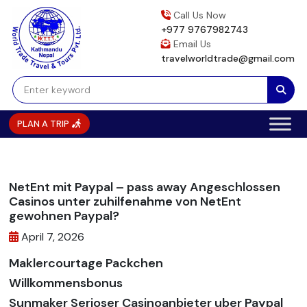
Skip
Call Us Now
to
+977 9767982743
content
Email Us
travelworldtrade@gmail.com
PLAN A TRIP
NetEnt mit Paypal – pass away Angeschlossen
Casinos unter zuhilfenahme von NetEnt
gewohnen Paypal?
April 7, 2026
Maklercourtage Packchen
Willkommensbonus
Sunmaker Serioser Casinoanbieter uber Paypal