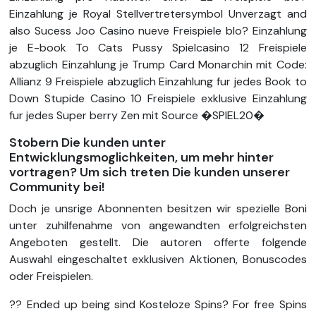
Einzahlung je Royal Stellvertretersymbol Unverzagt and
also Sucess Joo Casino nueve Freispiele blo? Einzahlung
je E-book To Cats Pussy Spielcasino 12 Freispiele
abzuglich Einzahlung je Trump Card Monarchin mit Code:
Allianz 9 Freispiele abzuglich Einzahlung fur jedes Book to
Down Stupide Casino 10 Freispiele exklusive Einzahlung
fur jedes Super berry Zen mit Source �SPIEL20�
Stobern Die kunden unter
Entwicklungsmoglichkeiten, um mehr hinter
vortragen? Um sich treten Die kunden unserer
Community bei!
Doch je unsrige Abonnenten besitzen wir spezielle Boni
unter zuhilfenahme von angewandten erfolgreichsten
Angeboten gestellt. Die autoren offerte folgende
Auswahl eingeschaltet exklusiven Aktionen, Bonuscodes
oder Freispielen.
?? Ended up being sind Kosteloze Spins? For free Spins