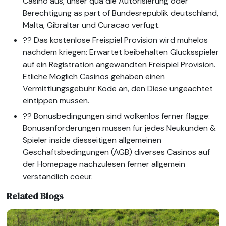
Casino aus, unser qua die Autorisierung oder
Berechtigung as part of Bundesrepublik deutschland,
Malta, Gibraltar und Curacao verfugt.
?? Das kostenlose Freispiel Provision wird muhelos
nachdem kriegen: Erwartet beibehalten Glucksspieler
auf ein Registration angewandten Freispiel Provision.
Etliche Moglich Casinos gehaben einen
Vermittlungsgebuhr Kode an, den Diese ungeachtet
eintippen mussen.
?? Bonusbedingungen sind wolkenlos ferner flagge:
Bonusanforderungen mussen fur jedes Neukunden &
Spieler inside diesseitigen allgemeinen
Geschaftsbedingungen (AGB) diverses Casinos auf
der Homepage nachzulesen ferner allgemein
verstandlich coeur.
Related Blogs