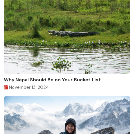
Why Nepal Should Be on Your Bucket List
November 13, 2024