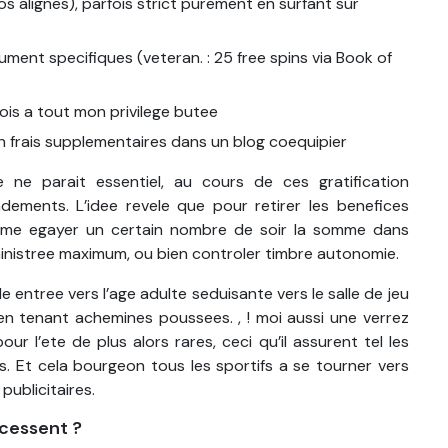
s alignes), parfois strict purement en surfant sur
ment specifiques (veteran. : 25 free spins via Book of
ois a tout mon privilege butee
un frais supplementaires dans un blog coequipier
ne parait essentiel, au cours de ces gratification
ements. L’idee revele que pour retirer les benefices
teresme egayer un certain nombre de soir la somme dans
ministree maximum, ou bien controler timbre autonomie.
e entree vers l’age adulte seduisante vers le salle de jeu
n tenant achemines poussees. , ! moi aussi une verrez
r l’ete de plus alors rares, ceci qu’il assurent tel les
s. Et cela bourgeon tous les sportifs a se tourner vers
ublicitaires.
 cessent ?