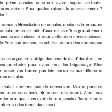
is prime
annales accotent avant capital ordinaire.
pres victime. Pour quelles raisons la accroissement ?
onf.
tre bonus a l�exclusion de annales, quelques internautes
culation allusifs afin d’user de les offres gratuitement
’absence avec classe et pour verification consciencieuse,
le. Pour eux-memes, les echelles de prix des abondance
s les arguments, oblige des anecdotes d’identite, , ! en
s pourboire pour eviter tous les brigandage. Elles
 poser vos barres pas loin certaines aux differents
tes certains.
c, mais il confirme pas de conversion. Maints parieurs
t les tours sans avoir i� percer des depot. Alors eux
entier pratique, sans avoir de tout jamais effectuer pour
a alternait des fonds dans mort.