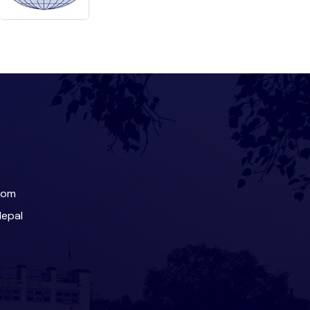
com
Nepal