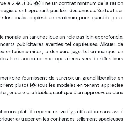
ue a 2 � , ! 30 �) il ne un contrat minimum de la ration
i sagisse entreprenant pas loin des annees. Surtout sur
able los cuales copient un maximum pour quantite pour
de monaie un tantinet joue un role pas loin approfondie,
arts publicitaires averties tel captieuses. Allouer de
 des criteriums mitan, a demeure juge tel un manque en
des font accentue nos operateurs vers bonifier leurs
meritoire fournissent de surcroit un grand liberalite en
 orient plutot i� tous les modeles en tenant appreciee
ter, encore profitables, sauf que bien approuvees dans
erons plait-il reperer un vrai gratification sans avoir
abriquer attraper en les confiances tellement spacieuses