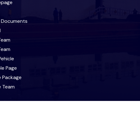
epage
l Documents
l
Team
Team
ehicle
le Page
e Package
le Team
t
ravel & Tours. All Rights Reserved. Designed and Developed 