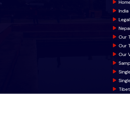
Hom
India
Lega
Nepa
Our 
Our 
Our V
Samp
Singl
Sing
Tibe
© 2026 World Trade T