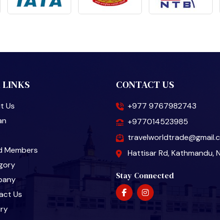
 LINKS
CONTACT US
t Us
+977 9767982743
an
+977014523985
travelworldtrade@gmail.
d Members
Hattisar Rd, Kathmandu, 
gory
Stay Connected
pany
act Us
iry