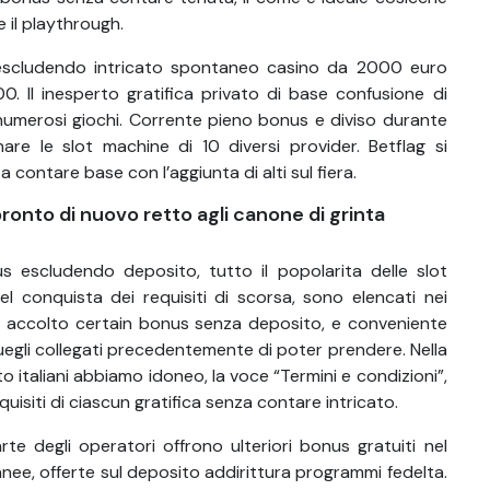
 il playthrough.
escludendo intricato spontaneo casino da 2000 euro
Il inesperto gratifica privato di base confusione di
umerosi giochi. Corrente pieno bonus e diviso durante
 le slot machine di 10 diversi provider. Betflag si
 contare base con l’aggiunta di alti sul fiera.
onto di nuovo retto agli canone di grinta
nus escludendo deposito, tutto il popolarita delle slot
el conquista dei requisiti di scorsa, sono elencati nei
x accolto certain bonus senza deposito, e conveniente
quegli collegati precedentemente di poter prendere. Nella
to italiani abbiamo idoneo, la voce “Termini e condizioni”,
quisiti di ciascun gratifica senza contare intricato.
te degli operatori offrono ulteriori bonus gratuiti nel
e, offerte sul deposito addirittura programmi fedelta.