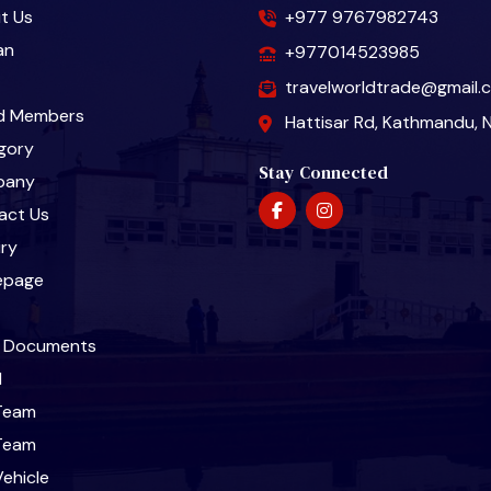
t Us
+977 9767982743
an
+977014523985
travelworldtrade@gmail.
d Members
Hattisar Rd, Kathmandu, 
gory
Stay Connected
pany
act Us
iry
epage
l Documents
l
Team
Team
ehicle