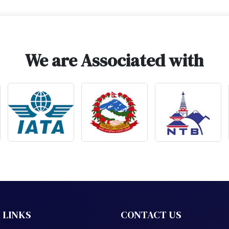
We are Associated with
 LINKS
CONTACT US