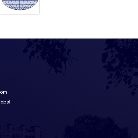
com
Nepal