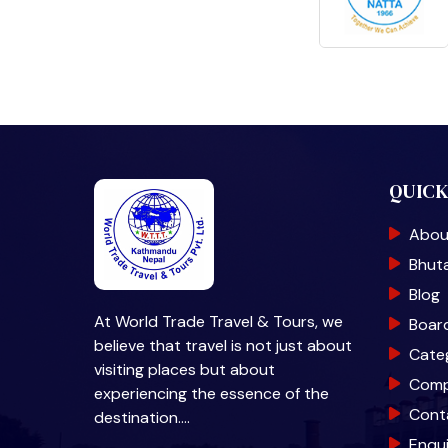
QUICK
Abou
Bhut
Blog
At World Trade Travel & Tours, we
Boar
believe that travel is not just about
Cate
visiting places but about
Com
experiencing the essence of the
Cont
destination.…
Enqu