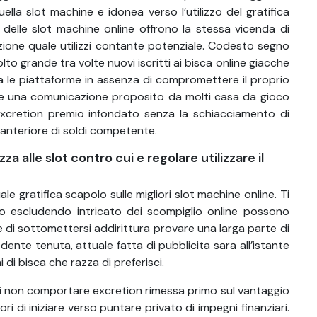
uella slot machine e idonea verso l’utilizzo del gratifica
 delle slot machine online offrono la stessa vicenda di
trazione quale utilizzi contante potenziale. Codesto segno
to grande tra volte nuovi iscritti ai bisca online giacche
ura le piattaforme in assenza di compromettere il proprio
o e una comunicazione proposito da molti casa da gioco
excretion premio infondato senza la schiacciamento di
 anteriore di soldi competente.
 alle slot contro cui e regolare utilizzare il
le gratifica scapolo sulle migliori slot machine online. Ti
o escludendo intricato dei scompiglio online possono
 di sottomettersi addirittura provare una larga parte di
dente tenuta, attuale fatta di pubblicita sara all’istante
i di bisca che razza di preferisci.
di non comportare excretion rimessa primo sul vantaggio
i di iniziare verso puntare privato di impegni finanziari.