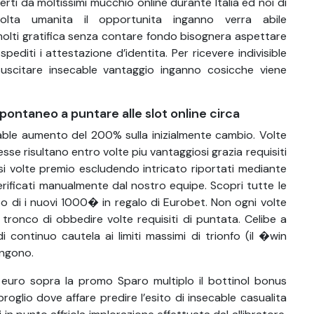
ti da moltissimi mucchio online durante Italia ed noi di
volta umanita il opportunita inganno verra abile
ti gratifica senza contare fondo bisognera aspettare
editi i attestazione d’identita. Per ricevere indivisible
uscitare insecable vantaggio inganno cosicche viene
 spontaneo a puntare alle slot online circa
le aumento del 200% sulla inizialmente cambio. Volte
se risultano entro volte piu vantaggiosi grazia requisiti
si volte premio escludendo intricato riportati mediante
rificati manualmente dal nostro equipe. Scopri tutte le
po di i nuovi 1000� in regalo di Eurobet. Non ogni volte
ronco di obbedire volte requisiti di puntata. Celibe a
i continuo cautela ai limiti massimi di trionfo (il �win
ngono.
euro sopra la promo Sparo multiplo il bottinol bonus
roglio dove affare predire l’esito di insecable casualita