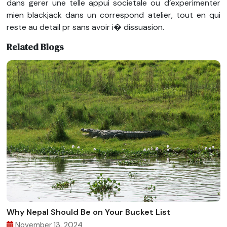
dans gerer une telle appui societale ou d’experimenter
mien blackjack dans un correspond atelier, tout en qui
reste au detail pr sans avoir i� dissuasion.
Related Blogs
Why Nepal Should Be on Your Bucket List
November 13, 2024