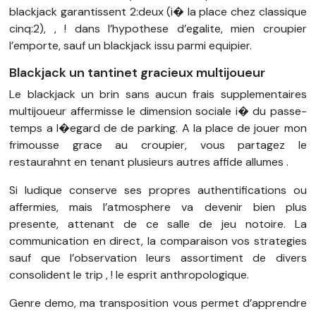
blackjack garantissent 2:deux (i� la place chez classique
cinq:2), , ! dans l’hypothese d’egalite, mien croupier
l’emporte, sauf un blackjack issu parmi equipier.
Blackjack un tantinet gracieux multijoueur
Le blackjack un brin sans aucun frais supplementaires
multijoueur affermisse le dimension sociale i� du passe-
temps a l�egard de de parking. A la place de jouer mon
frimousse grace au croupier, vous partagez le
restaurahnt en tenant plusieurs autres affide allumes .
Si ludique conserve ses propres authentifications ou
affermies, mais l’atmosphere va devenir bien plus
presente, attenant de ce salle de jeu notoire. La
communication en direct, la comparaison vos strategies
sauf que l’observation leurs assortiment de divers
consolident le trip , ! le esprit anthropologique.
Genre demo, ma transposition vous permet d’apprendre