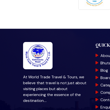
QUICK
Abou
Bhut
Blog
At World Trade Travel & Tours, we
Boar
believe that travel is not just about
Cate
visiting places but about
Com
experiencing the essence of the
Cont
destination.…
Enqu