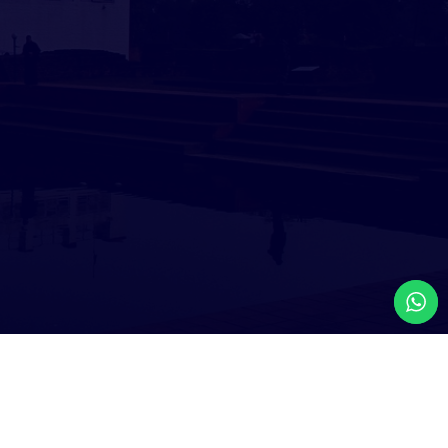
by
Iceberg Technology