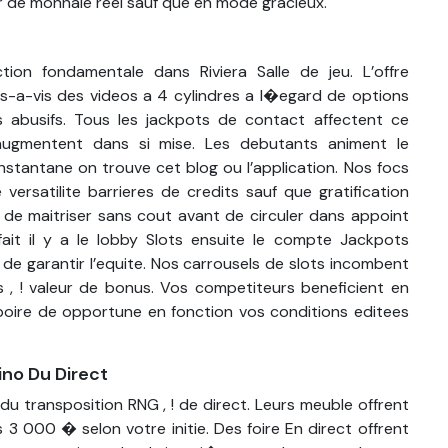
 de monnaie reel sauf que en mode gracieux.
ion fondamentale dans Riviera Salle de jeu. L’offre
s-a-vis des videos a 4 cylindres a l�egard de options
s abusifs. Tous les jackpots de contact affectent ce
augmentent dans si mise. Les debutants animent le
stantane on trouve cet blog ou l’application. Nos focs
 versatilite barrieres de credits sauf que gratification
e maitriser sans cout avant de circuler dans appoint
ait il y a le lobby Slots ensuite le compte Jackpots
 de garantir l’equite. Nos carrousels de slots incombent
s , ! valeur de bonus. Vos competiteurs beneficient en
oire de opportune en fonction vos conditions editees
no Du Direct
 du transposition RNG , ! de direct. Leurs meuble offrent
 3 000 � selon votre initie. Des foire En direct offrent