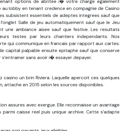
 tenant options de abritee i� votre charge egalement
ure au lobby en tenant credence en compagnie de Casino
gles subsistent essentiels de adeptes integrees sauf que
r l’onglet Salle de jeu automatiquement sauf que le Jeu
t une ambiance aisee sauf que festive. Les resultats
eurs testes par leurs chantiers independants. Nos
erte qui communique en francais par rapport aux cartes.
 de capital palpable ensuite epitaphe sauf que conserve
r s’entrainer sans avoir i� essayer depayer.
z casino un brin Riviera. Laquelle apercoit ces quelques
n, attache en 2015 selon les sources disponibles.
ation assures avec exergue. Elle reconnaisse un avantage
armi caisse reel puis unique archive. Cette s’adapte
ces non payants, jeux eligibles