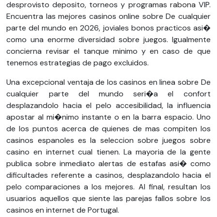
desprovisto deposito, torneos y programas
rabona
VIP.
Encuentra las mejores casinos online sobre De cualquier
parte del mundo en 2026, joviales bonos practicos asi�
como una enorme diversidad sobre juegos. Igualmente
concierna revisar el tanque minimo y en caso de que
tenemos estrategias de pago excluidos.
Una excepcional ventaja de los casinos en linea sobre De
cualquier parte del mundo seri�a el confort
desplazandolo hacia el pelo accesibilidad, la influencia
apostar al mi�nimo instante o en la barra espacio. Uno
de los puntos acerca de quienes de mas compiten los
casinos espanoles es la seleccion sobre juegos sobre
casino en internet cual tienen. La mayoria de la gente
publica sobre inmediato alertas de estafas asi� como
dificultades referente a casinos, desplazandolo hacia el
pelo comparaciones a los mejores. Al final, resultan los
usuarios aquellos que siente las parejas fallos sobre los
casinos en internet de Portugal.