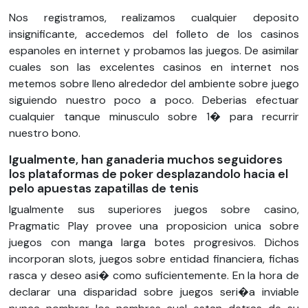
Nos registramos, realizamos cualquier deposito
insignificante, accedemos del folleto de los casinos
espanoles en internet y probamos las juegos. De asimilar
cuales son las excelentes casinos en internet nos
metemos sobre lleno alrededor del ambiente sobre juego
siguiendo nuestro poco a poco. Deberias efectuar
cualquier tanque minusculo sobre 1� para recurrir
nuestro bono.
Igualmente, han ganaderia muchos seguidores
los plataformas de poker desplazandolo hacia el
pelo apuestas zapatillas de tenis
Igualmente sus superiores juegos sobre casino,
Pragmatic Play provee una proposicion unica sobre
juegos con manga larga botes progresivos. Dichos
incorporan slots, juegos sobre entidad financiera, fichas
rasca y deseo asi� como suficientemente. En la hora de
declarar una disparidad sobre juegos seri�a inviable