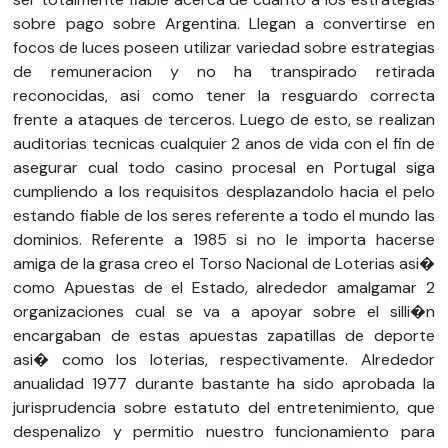
sobre pago sobre Argentina. Llegan a convertirse en
focos de luces poseen utilizar variedad sobre estrategias
de remuneracion y no ha transpirado retirada
reconocidas, asi como tener la resguardo correcta
frente a ataques de terceros. Luego de esto, se realizan
auditorias tecnicas cualquier 2 anos de vida con el fin de
asegurar cual todo casino procesal en Portugal siga
cumpliendo a los requisitos desplazandolo hacia el pelo
estando fiable de los seres referente a todo el mundo las
dominios. Referente a 1985 si no le importa hacerse
amiga de la grasa creo el Torso Nacional de Loterias asi�
como Apuestas de el Estado, alrededor amalgamar 2
organizaciones cual se va a apoyar sobre el silli�n
encargaban de estas apuestas zapatillas de deporte
asi� como los loterias, respectivamente. Alrededor
anualidad 1977 durante bastante ha sido aprobada la
jurisprudencia sobre estatuto del entretenimiento, que
despenalizo y permitio nuestro funcionamiento para