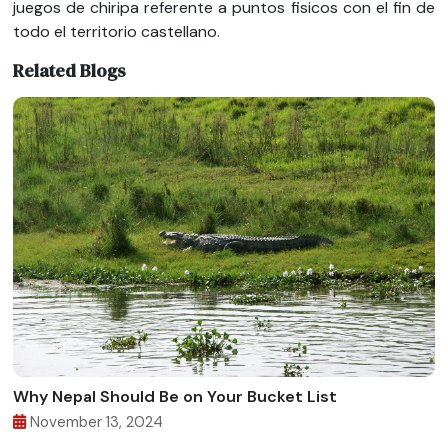
juegos de chiripa referente a puntos fisicos con el fin de
todo el territorio castellano.
Related Blogs
Why Nepal Should Be on Your Bucket List
November 13, 2024