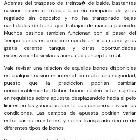
Ademas del traspaso de treinta� de balde, bastantes
casinos hacen el trabajo bien en compania de giros
regalado sin deposito y no ha transpirado bajas
cantidades de bono que trabajan de manera parecido.
Muchos casinos tambien funcionan con el pasar del
tiempo bonos en excelente condicion fisica sobre giros
gratis carente tanque y otras oportunidades
excesivamente similares acerca de concepto total.
Vale revisar una relacion de aquellos bonos disponibles
en cualquier casino en internet en recibir una seguridad,
puesto que la prediccion podrian cambiar
considerablemente. Dichos bonos suelen estar sujetos
en requisitos sobre apuesta desplazandolo hacia el pelo
limites en las ganancias, por lo que concierna revisar las
condiciones. Las campos de apuesta podrian variar
entre casino en internet y no ha transpirado dentro de
diferentes tipos de bonos.