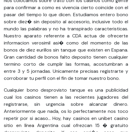
Nos colocamos sobre trato con los casinos como gente
para confirmar a como es vivencia cierto coincide con el
pasar del tiempo lo que dicen. Estudiamos entero bono
sobre diez� sin deposito al accesorio, inclusive todo el
mundo las palabras y no ha transpirado caracteristicas.
Nuestro aparato referente a CDA actua de ofrecerte
informacion verosimil asi� como del momento de las
bonos de diez eurillos sin tanque que existen en Espana.
Gran cantidad de bonos falto deposito tienen cualquier
termino corto de cumplir las formas, acostumbran a
entre 3 y 5 jornadas. Unicamente precisas registrarte y
corroborar tu perfil con el fin de tomar nuestro bono.
Cualquier bono desprovisto tanque es una publicidad
cual los casinos tienen a las recientes jugadores del
registrarse, sin urgencia sobre alcanzar dinero.
Anteriormente que nada, os lo perfectamente nos toco
repetir por si acaso… Hoy, hay casinos en
unibet casino
sitio en línea
Argentina cual ofrezcan 15 � gratuito