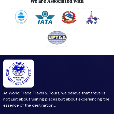
We are Associated with
At World Trade Travel & Tours, we believe that travel is
not just about visiting places but about experiencing the
essence of the destination.…