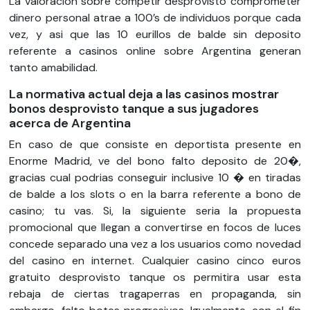
La valoracion sobre competir desprovisto comprometer
dinero personal atrae a 100’s de individuos porque cada
vez, y asi que las 10 eurillos de balde sin deposito
referente a casinos online sobre Argentina generan
tanto amabilidad.
La normativa actual deja a las casinos mostrar
bonos desprovisto tanque a sus jugadores
acerca de Argentina
En caso de que consiste en deportista presente en
Enorme Madrid, ve del bono falto deposito de 20�,
gracias cual podrias conseguir inclusive 10 � en tiradas
de balde a los slots o en la barra referente a bono de
casino; tu vas. Si, la siguiente seria la propuesta
promocional que llegan a convertirse en focos de luces
concede separado una vez a los usuarios como novedad
del casino en internet. Cualquier casino cinco euros
gratuito desprovisto tanque os permitira usar esta
rebaja de ciertas tragaperras en propaganda, sin