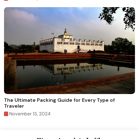
The Ultimate Packing Guide for Every Type of
Traveler
November 13, 2024