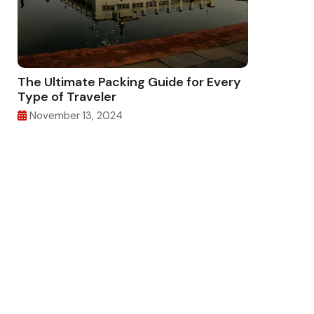
The Ultimate Packing Guide for Every
Type of Traveler
November 13, 2024