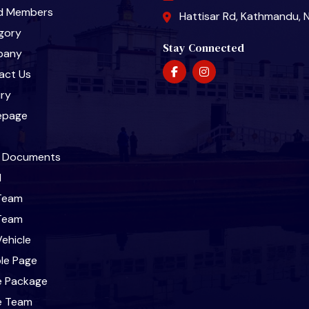
d Members
Hattisar Rd, Kathmandu, 
gory
Stay Connected
pany
act Us
iry
epage
l Documents
l
Team
Team
ehicle
le Page
e Package
le Team