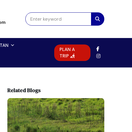
com
TAN
PLAN A
TRIP
Related Blogs