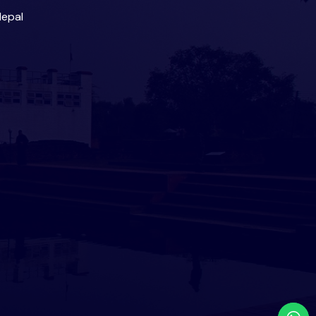
Nepal