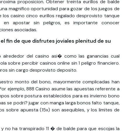
proxima proposicion. Obtener treinta eurillos de balde
 una magnifico oportunidad para gozar de los juegos de
e los casino cinco eurillos regalado desprovisto tanque
e en apostar sin peligros, es importante conocer
cciones asociadas.
 fin de que disfrutes joviales plenitud de su
o alrededor del casino asi� como las ganancias cual
a sobre percibir casinos online sin 1 peligro financiero.
ros sin cargo desprovisto deposito.
 nuestro monto del bono, mayormente complicadas han
 Por ejemplo, 888 Casino asume las apuestas referente a
mpos sobre postura establecidos para es invierno bono
mas se podri? jugar con manga larga bonos falto tanque,
s sobre apuesta (15x) son asequibles, y los limites de
y no ha transpirado 11 � de balde para que escojas la