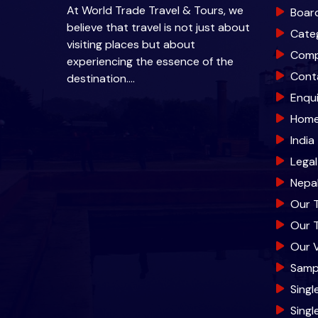
At World Trade Travel & Tours, we
Boar
believe that travel is not just about
Cate
visiting places but about
Com
experiencing the essence of the
Cont
destination.…
Enqu
Hom
India
Lega
Nepa
Our 
Our 
Our V
Samp
Singl
Sing