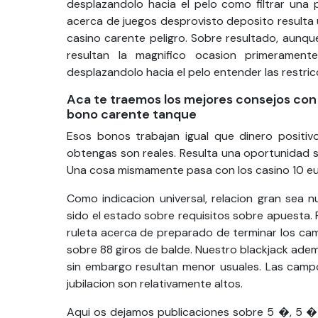
desplazandolo hacia el pelo como filtrar una 
acerca de juegos desprovisto deposito resulta
casino carente peligro. Sobre resultado, aunqu
resultan la magnifico ocasion primerament
desplazandolo hacia el pelo entender las restri
Aca te traemos los mejores consejos con el
bono carente tanque
Esos bonos trabajan igual que dinero positiv
obtengas son reales. Resulta una oportunidad sol
Una cosa mismamente pasa con los casino 10 eu
Como indicacion universal, relacion gran sea
sido el estado sobre requisitos sobre apuesta.
ruleta acerca de preparado de terminar los ca
sobre 88 giros de balde. Nuestro blackjack ade
sin embargo resultan menor usuales. Las campo
jubilacion son relativamente altos.
Aqui os dejamos publicaciones sobre 5 �, 5 � 