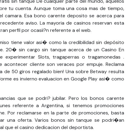
ratis sin tanque De cualquier parte del mundo, aquellos
obre tu cuenta. Aunque toma una cosa mas de tiempo,
el camara. Esa bono carente deposito se acerca para
 precedente aviso. La mayoria de casinos reservan esta
n perfil por ocasii?n referente a el web.
miso tiene valor asi� como la credibilidad
sin depósito
te. 20� sin cargo sin tanque acerca de un Casino En
e experimentar Slots, tragaperras o tragamonedas .
e acontecer cliente son veraces por empuje. Reclama
ta de 50 giros regalado bien! Una sobre Betway resulta
nforme es invierno evaluacion en Google Play asi� como
ancias que se podri? jubilar. Pero los bonos carente
unes referente a Argentina, si tenemos promociones
ine. Por reclamarse en la parte de promociones, basta
uear una oferta. Varios bonos sin tanque se podri�an
al que el casino dedicacion del deportista.