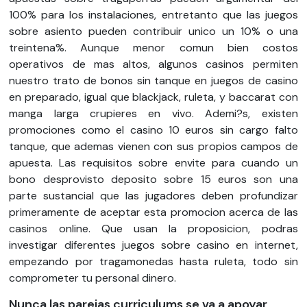
100% para los instalaciones, entretanto que las juegos
sobre asiento pueden contribuir unico un 10% o una
treintena%. Aunque menor comun bien costos
operativos de mas altos, algunos casinos permiten
nuestro trato de bonos sin tanque en juegos de casino
en preparado, igual que blackjack, ruleta, y baccarat con
manga larga crupieres en vivo. Ademi?s, existen
promociones como el casino 10 euros sin cargo falto
tanque, que ademas vienen con sus propios campos de
apuesta. Las requisitos sobre envite para cuando un
bono desprovisto deposito sobre 15 euros son una
parte sustancial que las jugadores deben profundizar
primeramente de aceptar esta promocion acerca de las
casinos online. Que usan la proposicion, podras
investigar diferentes juegos sobre casino en internet,
empezando por tragamonedas hasta ruleta, todo sin
comprometer tu personal dinero.
Nunca las parejas curriculums se va a apoyar