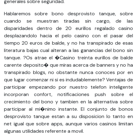
generales sobre seguridad.
Hablaremos sobre bono desprovisto tanque, sobre
cuando se muestran tiradas sin cargo, de las
disparidades dentro de 20 eurillos regalado casino
desplazandolo hacia el pelo casino con el pasar del
tiempo 20 euros de balde, y no ha transpirado de esas
literatura bajas cual alteran a las ganancias del bono sin
tanque. ?Os atrae el �Casino treinta eurillos de balde
carente deposito� que miras acerca de banners y no ha
transpirado blogs, no obstante nunca conoces por en
que lugar comenzar ni si es indudablemente? Ventajas de
participar empezando por nuestro telefon inteligente
incorporan confort, notificaciones push sobre el
crecimiento del bono y tambien en la alternativa sobre
participar al mi�nimo instante. El conjunto de bonos
desprovisto tanque estan a su disposicion lo tanto en
net igual que sobre apps, aunque varios casinos limitan
algunas utilidades referente a movil.