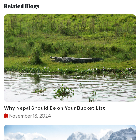
Related Blogs
Why Nepal Should Be on Your Bucket List
November 13, 2024