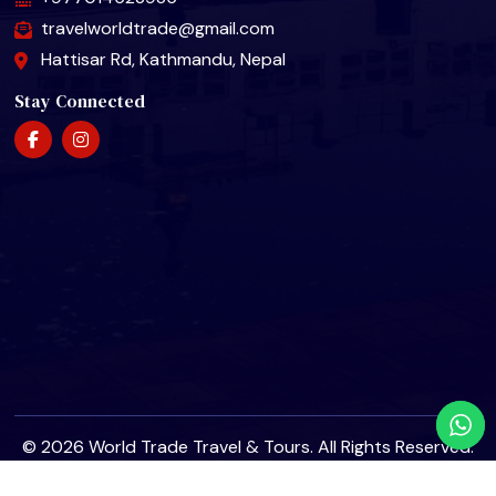
travelworldtrade@gmail.com
Hattisar Rd, Kathmandu, Nepal
Stay Connected
© 2026 World Trade Travel & Tours. All Rights Reserved.
Designed and Developed by
Iceberg Technology