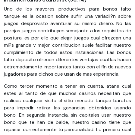
Uno de los mayores productivos para bonos falto
tanque es la ocasion sobre sufrir una variacii?n sobre
juegos desprovisto aventurar su mismo dinero. No las
parejas juegos contribuyen semejante a los requisitos de
postura, es por ello que elegir juegos cual ofrezcan una
mi?s grande y mejor contribucion suele facilitar nuestro
cumplimiento de todos estos instalaciones. Las bonos
falto deposito ofrecen diferentes ventajas cual las hacen
extremadamente importantes tanto con el fin de nuevos
jugadores para dichos que usan de mas experiencia.
Como tercer momento a tener en cuenta, atane cual
estes al tanto de que muchos casinos necesitan que
realices cualquier
visita el sitio
menudo tanque baratos
para impedir retirar las ganancias obtenidas usando
bono. En segunda instancia, sin capitales usar nuestro
bono que te han de balde, nuestro casino tiene que
repasar correctamente tu personalidad. Lo primero cual