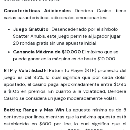
Características Adicionales
Dendera Casino tiene
varias características adicionales emocionantes:
Juego Gratuito
: Desencadenado por el símbolo
Scatter Anubis, este juego permite al jugador jugar
20 rondas gratis sin una apuesta inicial.
Ganancia Máxima de $10.000
El máximo que se
puede ganar en la máquina es de hasta $10,000
RTP y Volatilidad
El Return to Player (RTP) promedio del
juego es del 95%, lo cual significa que por cada dólar
apostado, el casino paga aproximadamente entre $0.95
a $1.05 en premios. En cuanto a la volatilidad, Dendera
Casino se considera un juego moderadamente volátil.
Betting Range y Max Win
La apuesta mínima es de 5
centavos por línea, mientras que la máxima apuesta está
establecida en $500 per line, lo cual significa que el