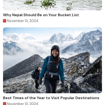
Why Nepal Should Be on Your Bucket List
November 13, 2024
Best Times of the Year to Visit Popular Destinations
November 13, 2024