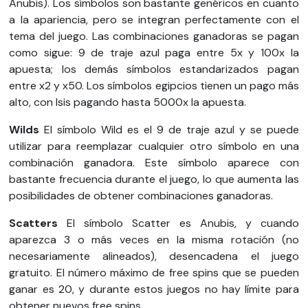
Anubis). Los símbolos son bastante genéricos en cuanto
a la apariencia, pero se integran perfectamente con el
tema del juego. Las combinaciones ganadoras se pagan
como sigue: 9 de traje azul paga entre 5x y 100x la
apuesta; los demás símbolos estandarizados pagan
entre x2 y x50. Los símbolos egipcios tienen un pago más
alto, con Isis pagando hasta 5000x la apuesta.
Wilds
El símbolo Wild es el 9 de traje azul y se puede
utilizar para reemplazar cualquier otro símbolo en una
combinación ganadora. Este símbolo aparece con
bastante frecuencia durante el juego, lo que aumenta las
posibilidades de obtener combinaciones ganadoras.
Scatters
El símbolo Scatter es Anubis, y cuando
aparezca 3 o más veces en la misma rotación (no
necesariamente alineados), desencadena el juego
gratuito. El número máximo de free spins que se pueden
ganar es 20, y durante estos juegos no hay límite para
obtener nuevos free spins.