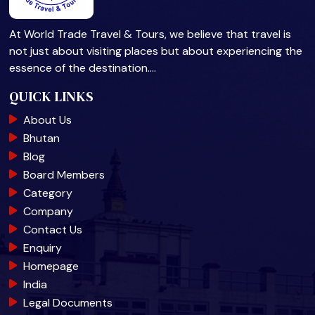
At World Trade Travel & Tours, we believe that travel is
not just about visiting places but about experiencing the
essence of the destination.…
QUICK LINKS
About Us
Bhutan
Blog
Board Members
Category
Company
Contact Us
Enquiry
Homepage
India
Legal Documents