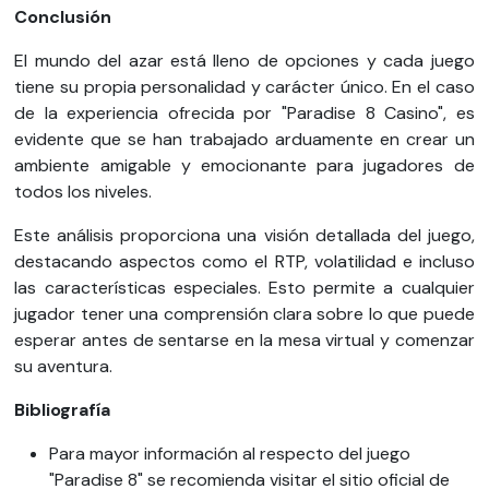
Conclusión
El mundo del azar está lleno de opciones y cada juego
tiene su propia personalidad y carácter único. En el caso
de la experiencia ofrecida por "Paradise 8 Casino", es
evidente que se han trabajado arduamente en crear un
ambiente amigable y emocionante para jugadores de
todos los niveles.
Este análisis proporciona una visión detallada del juego,
destacando aspectos como el RTP, volatilidad e incluso
las características especiales. Esto permite a cualquier
jugador tener una comprensión clara sobre lo que puede
esperar antes de sentarse en la mesa virtual y comenzar
su aventura.
Bibliografía
Para mayor información al respecto del juego
"Paradise 8" se recomienda visitar el sitio oficial de