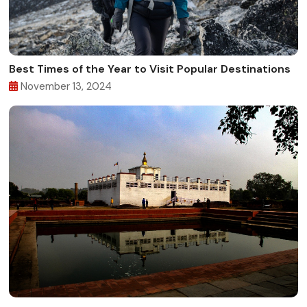
Best Times of the Year to Visit Popular Destinations
November 13, 2024