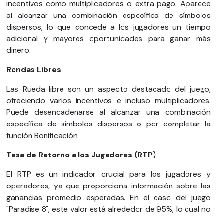
incentivos como multiplicadores o extra pago. Aparece
al alcanzar una combinación específica de símbolos
dispersos, lo que concede a los jugadores un tiempo
adicional y mayores oportunidades para ganar más
dinero.
Rondas Libres
Las Rueda libre son un aspecto destacado del juego,
ofreciendo varios incentivos e incluso multiplicadores.
Puede desencadenarse al alcanzar una combinación
específica de símbolos dispersos o por completar la
función Bonificación.
Tasa de Retorno a los Jugadores (RTP)
El RTP es un indicador crucial para los jugadores y
operadores, ya que proporciona información sobre las
ganancias promedio esperadas. En el caso del juego
"Paradise 8", este valor está alrededor de 95%, lo cual no