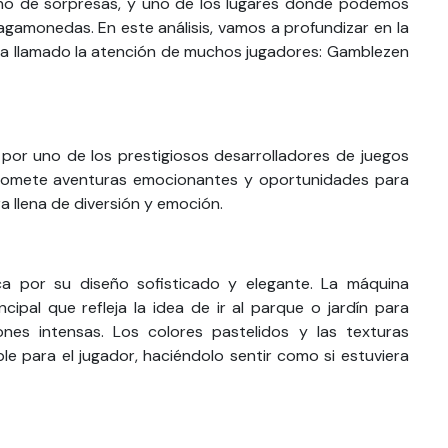
lleno de sorpresas, y uno de los lugares donde podemos
agamonedas. En este análisis, vamos a profundizar en la
ha llamado la atención de muchos jugadores: Gamblezen
or uno de los prestigiosos desarrolladores de juegos
promete aventuras emocionantes y oportunidades para
 llena de diversión y emoción.
a por su diseño sofisticado y elegante. La máquina
pal que refleja la idea de ir al parque o jardín para
ones intensas. Los colores pastelidos y las texturas
le para el jugador, haciéndolo sentir como si estuviera