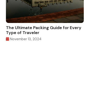
The Ultimate Packing Guide for Every
Type of Traveler
November 13, 2024