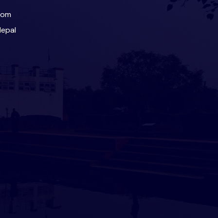
com
Nepal