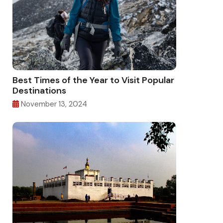
Best Times of the Year to Visit Popular
Destinations
November 13, 2024