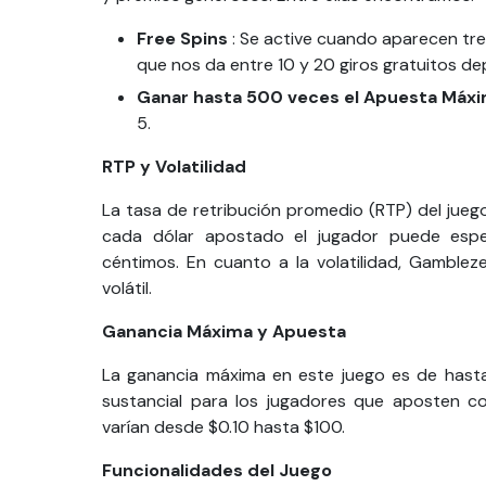
Free Spins
: Se active cuando aparecen tres
que nos da entre 10 y 20 giros gratuitos d
Ganar hasta 500 veces el Apuesta Máx
5.
RTP y Volatilidad
La tasa de retribución promedio (RTP) del jue
cada dólar apostado el jugador puede espe
céntimos. En cuanto a la volatilidad, Gamble
volátil.
Ganancia Máxima y Apuesta
La ganancia máxima en este juego es de hasta
sustancial para los jugadores que aposten con
varían desde $0.10 hasta $100.
Funcionalidades del Juego