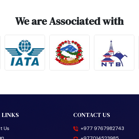
We are Associated with
 LINKS
CONTACT US
t Us
+977 9767982743
an
+977014523985