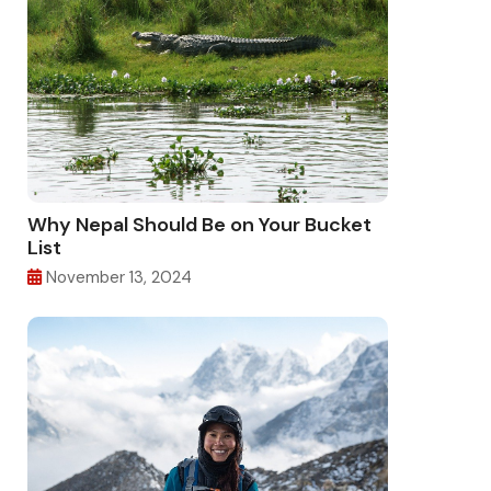
Why Nepal Should Be on Your Bucket
List
November 13, 2024