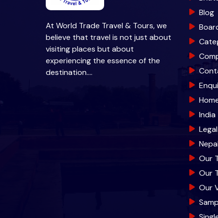
Blog
At World Trade Travel & Tours, we
Boar
believe that travel is not just about
Cate
visiting places but about
Com
experiencing the essence of the
Cont
destination.…
Enqu
Hom
India
Lega
Nepa
Our 
Our 
Our V
Samp
Singl