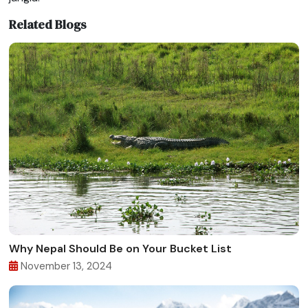
Related Blogs
Why Nepal Should Be on Your Bucket List
November 13, 2024