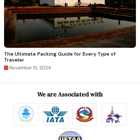
The Ultimate Packing Guide for Every Type of
Traveler
November 13, 2024
We are Associated with