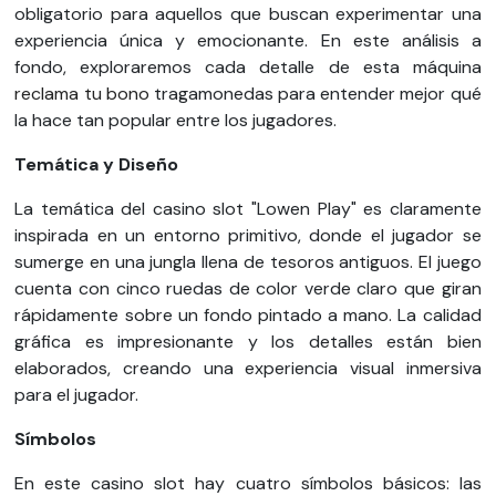
obligatorio para aquellos que buscan experimentar una
experiencia única y emocionante. En este análisis a
fondo, exploraremos cada detalle de esta máquina
reclama tu bono
tragamonedas para entender mejor qué
la hace tan popular entre los jugadores.
Temática y Diseño
La temática del casino slot "Lowen Play" es claramente
inspirada en un entorno primitivo, donde el jugador se
sumerge en una jungla llena de tesoros antiguos. El juego
cuenta con cinco ruedas de color verde claro que giran
rápidamente sobre un fondo pintado a mano. La calidad
gráfica es impresionante y los detalles están bien
elaborados, creando una experiencia visual inmersiva
para el jugador.
Símbolos
En este casino slot hay cuatro símbolos básicos: las