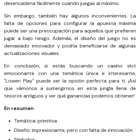
desencadena fácilmente cuando juegas al máximo.
Sin embargo, también hay algunos inconvenientes. La
falta de opciones para configurar la apuesta máxima
puede ser una preocupación para aquellos que prefieren
jugar a bajo riesgo. Además, el diseño del juego no es
demasiado innovador y podría beneficiarse de algunas
actualizaciones visuales.
En conclusión, si estás buscando un casino slot
emocionante con una temática única e interesante,
"Lowen Play" puede ser la opción perfecta para ti. ¡Así
que vámonos a sumergirnos en esta jungla llena de
tesoros antiguos y ver qué ganancias podemos obtener!
En resumen
Temática: primitiva
Diseño: impresionante, pero con falta de innovación
Símbolos: