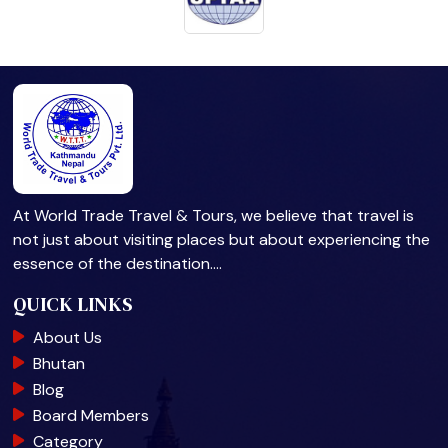
At World Trade Travel & Tours, we believe that travel is
not just about visiting places but about experiencing the
essence of the destination.…
QUICK LINKS
About Us
Bhutan
Blog
Board Members
Category