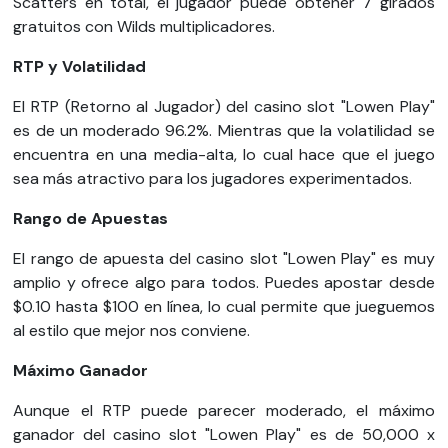
Scatters en total, el jugador puede obtener 7 girados
gratuitos con Wilds multiplicadores.
RTP y Volatilidad
El RTP (Retorno al Jugador) del casino slot "Lowen Play"
es de un moderado 96.2%. Mientras que la volatilidad se
encuentra en una media-alta, lo cual hace que el juego
sea más atractivo para los jugadores experimentados.
Rango de Apuestas
El rango de apuesta del casino slot "Lowen Play" es muy
amplio y ofrece algo para todos. Puedes apostar desde
$0.10 hasta $100 en línea, lo cual permite que jueguemos
al estilo que mejor nos conviene.
Máximo Ganador
Aunque el RTP puede parecer moderado, el máximo
ganador del casino slot "Lowen Play" es de 50,000 x