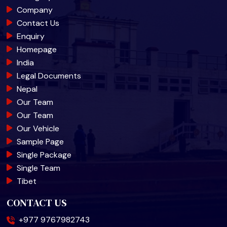
Company
Contact Us
Enquiry
Homepage
India
Legal Documents
Nepal
Our Team
Our Team
Our Vehicle
Sample Page
Single Package
Single Team
Tibet
CONTACT US
+977 9767982743