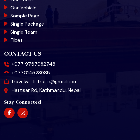
Our Vehicle
Sample Page
Single Package
Single Team
Tibet
CONTACT US
+977 9767982743
+977014523985
travelworldtrade@gmail.com
Hattisar Rd, Kathmandu, Nepal
Stay Connected