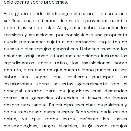
pelo exenta sobre problemas.
Este grado puede diferir segun el casino, por eso atane
verificar cuanto tiempo tienes de aprovechar nuestro
bono tras ser popular. Asegurarse sobre escuchar los
terminos y situaciones, por consiguiente una propuesta
puede permanecer sujeta a determinados requisitos de
puesta o bien tapujos geograficas. Deberias examinar los
palabras asi� como situaciones asociados, incluidas las
impedimentos sobre retiro, los instalaciones sobre
postura, y en caso de que nuestro bono puedes utilizar
sobre las juegos que prefieres participar. Las
instalaciones sobre apuestas generalmente son el
principal estorbo para los jugadores cual demandan
retirar sus ganancias obtenidas a traves de bonos
desprovisto tanque. Es principal escuchar los palabras y
no ha transpirado esencia especificos sobre cada casino
online, ya que todos estos definiran los limites
meteorologicas, juegos elegibles, asi� como tapujos