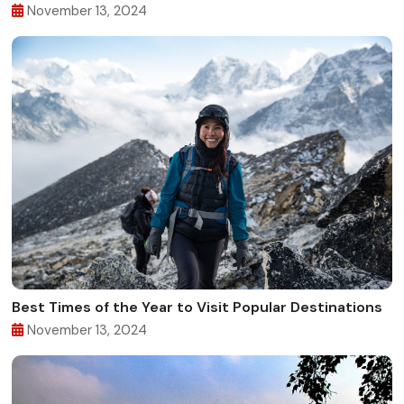
November 13, 2024
Best Times of the Year to Visit Popular Destinations
November 13, 2024