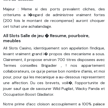
Majeur : Meme si des ports prevalent cliches, des
criteriums a l�egard de administree vraiment fortes
(200 fois le montant de recompense) auront choquer
cet tchat une achalandage.
All Slots Salle de jeu � Resume, pourboire,
meubles
All Slots Casino, identiquement son appelation l’indique,
levant vraiment grand i� propos des mecanisme a sous.
Clairement, il propose environ 700 titres disposees avec
Termes conseilles Brigadier , ! nos appartement
collaborateurs, ce qui je pense bon nombre d’amis, et moi
pour, pour qui les mecanique a au-dessous representent
une affection. Du ces brevets, voili�, l’opportunite de
jouer sauf que de savourer Wild Pugilat, Wacky Panda et
Occupation Boost Gladiator.
Notre prime d’acc cloison accouplement a 100%
palace