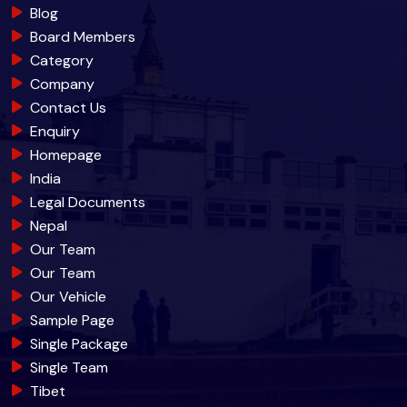
Blog
Board Members
Category
Company
Contact Us
Enquiry
Homepage
India
Legal Documents
Nepal
Our Team
Our Team
Our Vehicle
Sample Page
Single Package
Single Team
Tibet