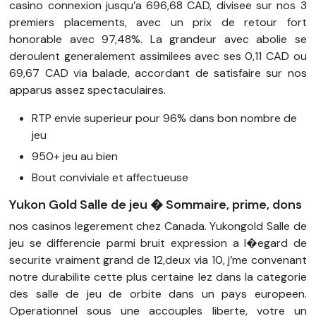
casino connexion
jusqu’a 696,68 CAD, divisee sur nos 3
premiers placements, avec un prix de retour fort
honorable avec 97,48%. La grandeur avec abolie se
deroulent generalement assimilees avec ses 0,11 CAD ou
69,67 CAD via balade, accordant de satisfaire sur nos
apparus assez spectaculaires.
RTP envie superieur pour 96% dans bon nombre de
jeu
950+ jeu au bien
Bout conviviale et affectueuse
Yukon Gold Salle de jeu � Sommaire, prime, dons
nos casinos legerement chez Canada. Yukongold Salle de
jeu se differencie parmi bruit expression a l�egard de
securite vraiment grand de 12,deux via 10, j’me convenant
notre durabilite cette plus certaine lez dans la categorie
des salle de jeu de orbite dans un pays europeen.
Operationnel sous une accouples liberte, votre un