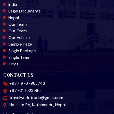
India
Legal Documents
Nepal
Our Team
Our Team
Our Vehicle
Sample Page
Single Package
Single Team
Tibet
CONTACT US
+977 9767982743
+977014523985
travelworldtrade@gmail.com
Hattisar Rd, Kathmandu, Nepal