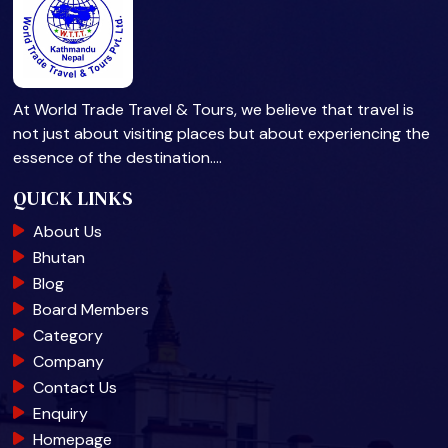
At World Trade Travel & Tours, we believe that travel is
not just about visiting places but about experiencing the
essence of the destination.…
QUICK LINKS
About Us
Bhutan
Blog
Board Members
Category
Company
Contact Us
Enquiry
Homepage