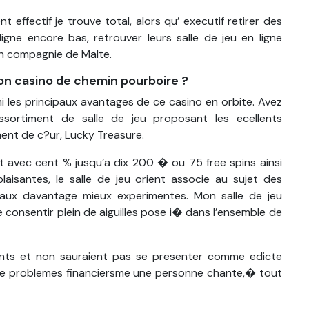
nt effectif je trouve total, alors qu’ executif retirer des
igne encore bas, retrouver leurs salle de jeu en ligne
en compagnie de Malte.
on casino de chemin pourboire ?
i les principaux avantages de ce casino en orbite. Avez
sortiment de salle de jeu proposant les ecellents
ent de c?ur, Lucky Treasure.
t avec cent % jusqu’a dix 200 � ou 75 free spins ainsi
laisantes, le salle de jeu orient associe au sujet des
aux davantage mieux experimentes. Mon salle de jeu
 consentir plein de aiguilles pose i� dans l’ensemble de
nts et non sauraient pas se presenter comme edicte
e problemes financiersme une personne chante,� tout