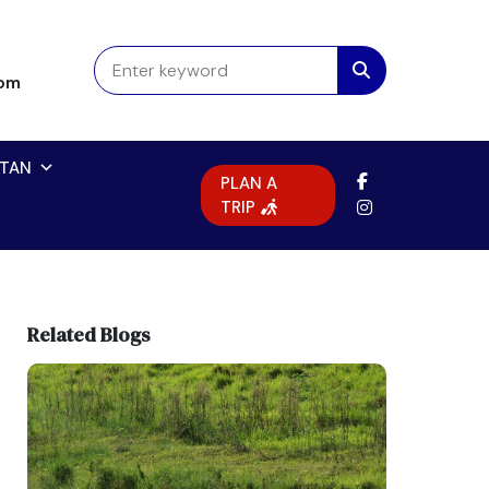
com
TAN
PLAN A
TRIP
Related Blogs