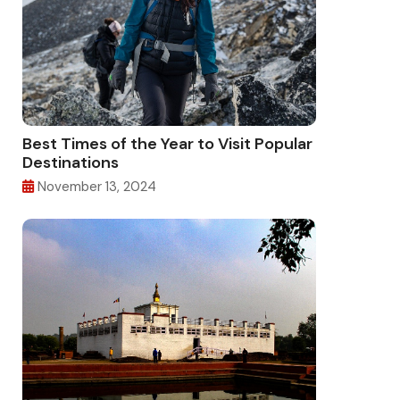
Best Times of the Year to Visit Popular
Destinations
November 13, 2024