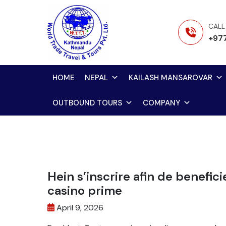
Skip
to
CALL
content
+97
HOME
NEPAL
KAILASH MANSAROVAR
OUTBOUND TOURS
COMPANY
Hein s’inscrire afin de benefic
casino prime
April 9, 2026