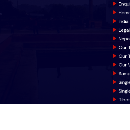
Enqu
Hom
India
Lega
Nepa
Our 
Our 
Our V
Samp
Singl
Sing
Tibe
© 2026 World Trade T