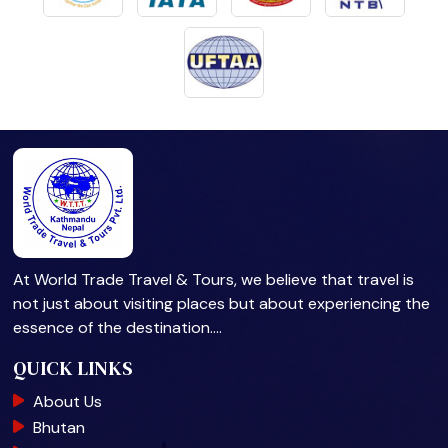
At World Trade Travel & Tours, we believe that travel is
not just about visiting places but about experiencing the
essence of the destination.…
QUICK LINKS
About Us
Bhutan