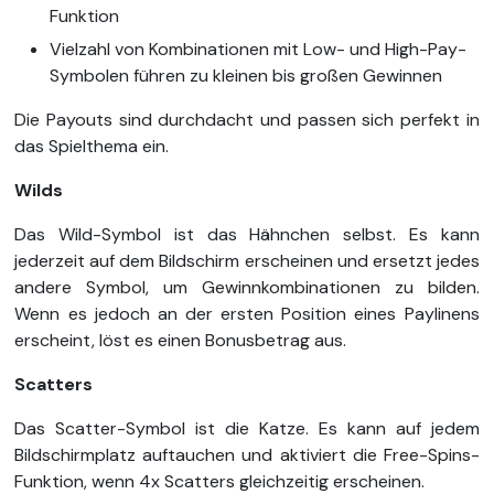
Funktion
Vielzahl von Kombinationen mit Low- und High-Pay-
Symbolen führen zu kleinen bis großen Gewinnen
Die Payouts sind durchdacht und passen sich perfekt in
das Spielthema ein.
Wilds
Das Wild-Symbol ist das Hähnchen selbst. Es kann
jederzeit auf dem Bildschirm erscheinen und ersetzt jedes
andere Symbol, um Gewinnkombinationen zu bilden.
Wenn es jedoch an der ersten Position eines Paylinens
erscheint, löst es einen Bonusbetrag aus.
Scatters
Das Scatter-Symbol ist die Katze. Es kann auf jedem
Bildschirmplatz auftauchen und aktiviert die Free-Spins-
Funktion, wenn 4x Scatters gleichzeitig erscheinen.