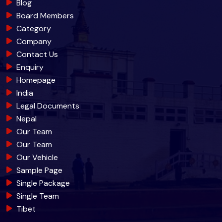
Blog
Board Members
Category
Company
Contact Us
Enquiry
Homepage
India
Legal Documents
Nepal
Our Team
Our Team
Our Vehicle
Sample Page
Single Package
Single Team
Tibet