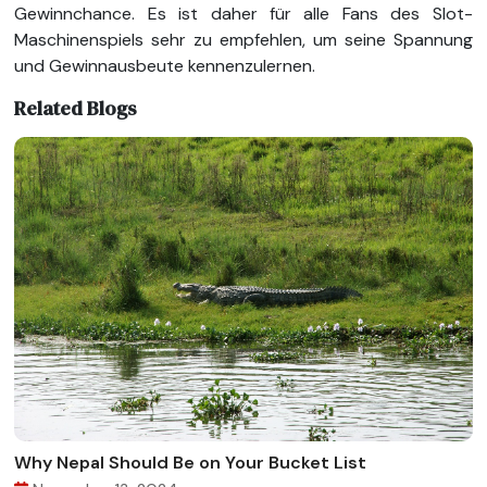
Gewinnchance. Es ist daher für alle Fans des Slot-
Maschinenspiels sehr zu empfehlen, um seine Spannung
und Gewinnausbeute kennenzulernen.
Related Blogs
Why Nepal Should Be on Your Bucket List