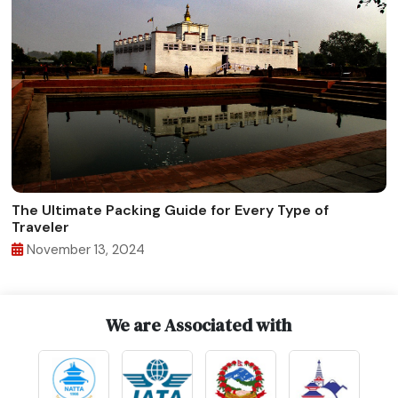
The Ultimate Packing Guide for Every Type of
Traveler
November 13, 2024
We are Associated with