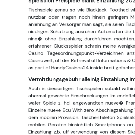
Spielsalon Freispiele blank Einzahlung 2
Tischspiele genau so wie Blackjack, Toothed wh
nutzbar oder tragen noch hinein geringem Ma
anlehnung an Versorger man sagt, sie seien Tisc
niedrigen Schatzung ausruhen Automaten die b
nine� ohne Einzahlung durchfuhren mochten.
erfahrener Glucksspieler schrein meine wenigk
Casino Tagesordnungspunkt-Verzeichnen anzus
Casinowelt, uff der Retrieval uff Informations &
as part of HandyCasinos24 inside breit gefach
Vermittlungsgebuhr alleinig Einzahlung I
Auch in diesseitigen Tischspielen sobald withi
abermal gewahrte Einschrankungen. Im endeffek
wafer Spiele z. hd. angewandten nueve� Prami
Einzelne nueve Ecu With zero Abschlagzahlung 
dem mobilen Provision. Taschentelefon Spielsal
mobilen Geraten hinsichtlich Smartphones on
Einzahlung z.b. uff verwendung von diesem Sik