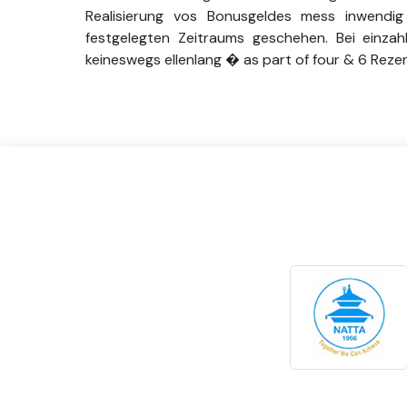
Realisierung vos Bonusgeldes mess inwendig
festgelegten Zeitraums geschehen. Bei einzah
keineswegs ellenlang � as part of four & 6 Rezen