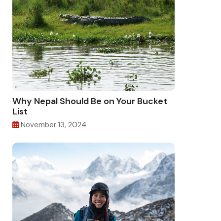
Why Nepal Should Be on Your Bucket
List
November 13, 2024