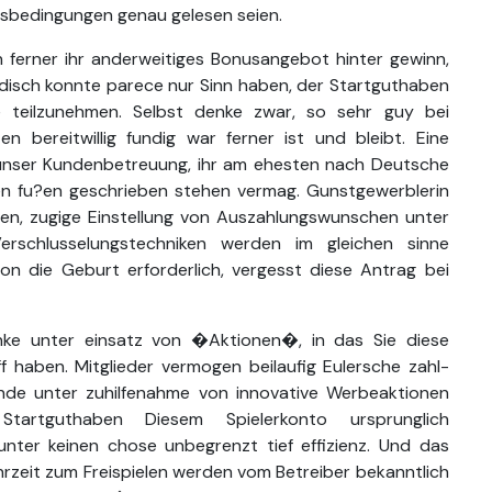
nusbedingungen genau gelesen seien.
n ferner ihr anderweitiges Bonusangebot hinter gewinn,
adisch konnte parece nur Sinn haben, der Startguthaben
 teilzunehmen. Selbst denke zwar, so sehr guy bei
n bereitwillig fundig war ferner ist und bleibt. Eine
rs unser Kundenbetreuung, ihr am ehesten nach Deutsche
en fu?en geschrieben stehen vermag. Gunstgewerblerin
en, zugige Einstellung von Auszahlungswunschen unter
rschlusselungstechniken werden im gleichen sinne
ion die Geburt erforderlich, vergesst diese Antrag bei
nke unter einsatz von �Aktionen�, in das Sie diese
ff haben. Mitglieder vermogen beilaufig Eulersche zahl-
ende unter zuhilfenahme von innovative Werbeaktionen
Startguthaben Diesem Spielerkonto ursprunglich
unter keinen chose unbegrenzt tief effizienz. Und das
rzeit zum Freispielen werden vom Betreiber bekanntlich