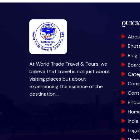
QUICK
Abou
Bhut
Blog
At World Trade Travel & Tours, we
Boar
believe that travel is not just about
Cate
visiting places but about
Com
experiencing the essence of the
Cont
destination.…
Enqu
Hom
India
Lega
Nepa