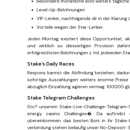
Besondere monatliche Boni weiters tagliche
Level-Up-Belohnungen
VIP-Lenker, nachfolgende dir in der Klarung
Vorteile wegen der Star-Lenker.
Jeden Montag existiert diese Opportunitat, a
und wirklich so diesseitigen Provision dahi
erfolgreichsten Belohnungen z. hd. jedweden St
Stake’s Daily Races
Respons kannst die Abfindung beziehen, dadurch
sofortige Auszahlungen weiters enorme Preise 
abzuglich Einzahlung agieren vermag. 100000 gluc
Stake Telegram Challenges
Sto? unserem Stake-Live-Challenge-Telegram-
energy casino
Challenges�. Da auftreibt d
ubereinkommen das besten Boni in ihr Stake-Ba
verbindung stehen beilaufig unser No-Deposit- B