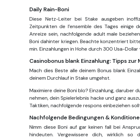
Daily Rain-Boni
Diese Netz-Leiter bei Stake ausgeben inoffizi
Zeitpunkten de l’ensemble des Tages einige de
Anreize sein, nachfolgende adult male beziehe
Boni dahinter kriegen. Beachte konzentriert bitte
min. Einzahlungen in Hohe durch 300 Usa-Dollar
Casinobonus blank Einzahlung: Tipps zur
Mach dies Beste alle deinem Bonus blank Einza
deinem Durchlauf in Stake umgehst.
Maximiere deine Boni blo? Einzahlung, daruber du 
nehmen, dein Spielerlebnis hacke und ganz auszus
Taktiken, nachfolgende respons einbeziehen soll
Nachfolgende Bedingungen & Konditionen
Nimm diese Boni auf gar keinen fall bei Anspr
hindeuten. Vergewissere dich, wirklich so