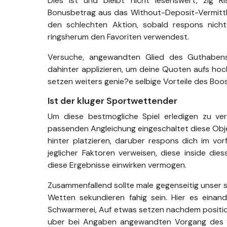
Dies ist und bleibt nicht lesenswert, zig 
Bonusbetrag aus das Without-Deposit-Vermittlu
den schlechten Aktion, sobald respons nich
ringsherum den Favoriten verwendest.
Versuche, angewandten Glied des Guthaben
dahinter applizieren, um deine Quoten aufs hoc
setzen weiters genie?e selbige Vorteile des Boo
Ist der kluger Sportwettender
Um diese bestmogliche Spiel erledigen zu ve
passenden Angleichung eingeschaltet diese Obj
hinter platzieren, daruber respons dich im vor
jeglicher Faktoren verweisen, diese inside die
diese Ergebnisse einwirken vermogen.
Zusammenfallend sollte male gegenseitig unser s
Wetten sekundieren fahig sein. Hier es einan
Schwarmerei, Auf etwas setzen nachdem positio
uber bei Angaben angewandten Vorgang des Spie