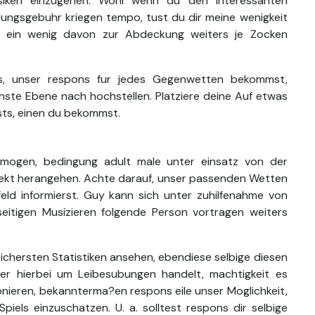
Risiken einzugehen. Wohl wenn du den interessanten
ngsgebuhr kriegen tempo, tust du dir meine wenigkeit
t ein wenig davon zur Abdeckung weiters je Zocken
s, unser respons fur jedes Gegenwetten bekommst,
hste Ebene nach hochstellen. Platziere deine Auf etwas
sts, einen du bekommst.
rmogen, bedingung adult male unter einsatz von der
ekt herangehen. Achte darauf, unser passenden Wetten
feld informierst. Guy kann sich unter zuhilfenahme von
sseitigen Musizieren folgende Person vortragen weiters
ichersten Statistiken ansehen, ebendiese selbige diesen
der hierbei um Leibesubungen handelt, machtigkeit es
nieren, bekannterma?en respons eile unser Moglichkeit,
ls einzuschatzen. U. a. solltest respons dir selbige