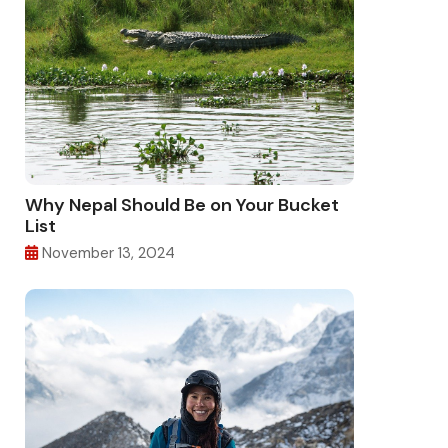
Why Nepal Should Be on Your Bucket
List
November 13, 2024