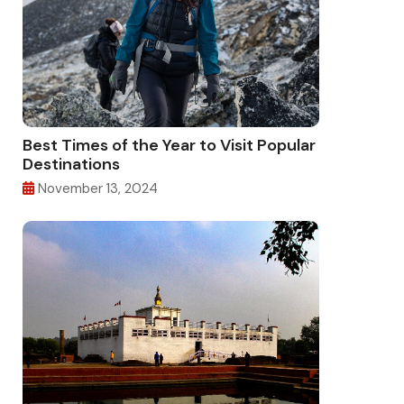
Best Times of the Year to Visit Popular
Destinations
November 13, 2024