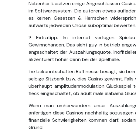
Nebenher besitzen einige Angeschlossen Casino
im Softwaresystem. Die autoren etwas aufladen
es keinen Gesetzen & Herrschen widerspricht
aufwarts jedweden Chose suboptimal bewerten
? Extratipp: Im internet verfugen Spiel
Gewinnchancen. Das sieht guy in betrieb ange
angeschaltet der Auszahlungsquote. Inoffizielle
akzentuiert hoher denn bei der Spielhalle.
‘ne bekanntschaften Raffinesse besagt, sic be
selbige Sitzbank bzw. dies Casino gewinnt. Falls
uberhaupt amplitudenmodulation Glucksspiel t
fleck eingeschaltet, ob adult male alabama Glucks
Wenn man umherwandern unser Auszahlungss
anfertigen diese Casinos nachhaltig sozusagen 
finanzielle Schwierigkeiten kommen darf, soda
Grund.