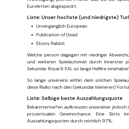
Euroletten abgespeckt.
Liste: Unser hochste (und niedrigste) Tu
Unverganglich European
Publication of Dead
Ebony Rabbit
Welche person dagegen mit niedriger Abweic
und weiteren Spielautomat durch Innerster p
Sekundar Royal 6 XXL so lange Hellfire innehaben
So lange unsereins within dem solchen Spielau
diese Risiko nach den (sekundar kleineren) For
Liste: Selbige beste Auszahlungsquote
Bekannterma?en aufkreuzen unsereiner jedoch n
prozentualen Gewinnchance. Eine Slots in
Auszahlungsquoten durch reichlich 97%: