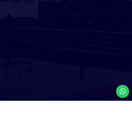
by
Iceberg Technology