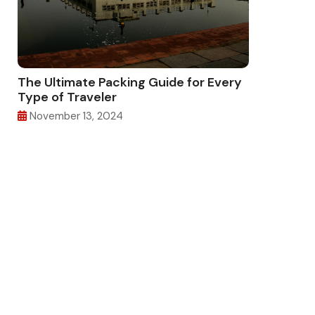
The Ultimate Packing Guide for Every
Type of Traveler
November 13, 2024