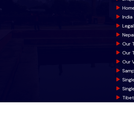
Hom
India
Lega
Nepa
Our 
Our 
Our V
Samp
Singl
Sing
Tibe
© 2026 World Trade T