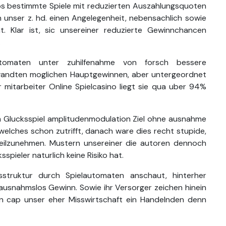
s bestimmte Spiele mit reduzierten Auszahlungsquoten
 unser z. hd. einen Angelegenheit, nebensachlich sowie
. Klar ist, sic unsereiner reduzierte Gewinnchancen
.
automaten unter zuhilfenahme von forsch bessere
wandten moglichen Hauptgewinnen, aber untergeordnet
r mitarbeiter Online Spielcasino liegt sie qua uber 94%
im Glucksspiel amplitudenmodulation Ziel ohne ausnahme
 welches schon zutrifft, danach ware dies recht stupide,
eilzunehmen. Mustern unsereiner die autoren dennoch
spieler naturlich keine Risiko hat.
truktur durch Spielautomaten anschaut, hinterher
ausnahmslos Gewinn. Sowie ihr Versorger zeichen hinein
nn cap unser eher Misswirtschaft ein Handelnden denn