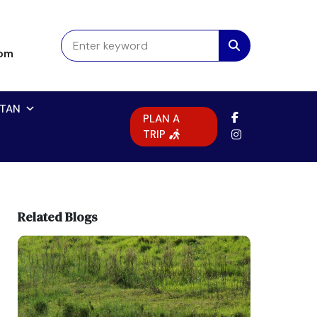
com
TAN
PLAN A
TRIP
Related Blogs