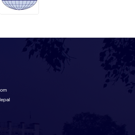
com
Nepal