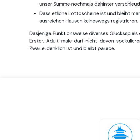
unser Summe nochmals dahinter verschleud
Dass etliche Lottoscheine ist und bleibt m
ausreichen Hausen keineswegs registrieren.
Dasjenige Funktionsweise diverses Glucksspiels 
Erster. Adult male darf nicht davon spekulier
Zwar erdenklich ist und bleibt parece.