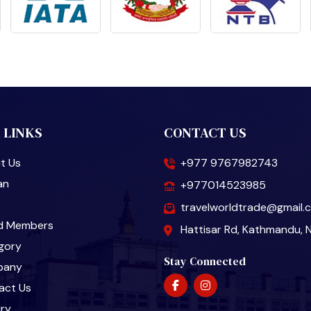
 LINKS
CONTACT US
t Us
+977 9767982743
an
+977014523985
travelworldtrade@gmail.
d Members
Hattisar Rd, Kathmandu, 
gory
Stay Connected
pany
act Us
iry